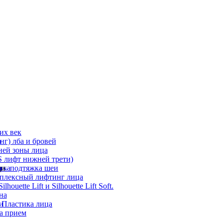
их век
а
г) лба и бровей
ней зоны лица
 лифт нижней трети)
а
ди
ика
 – подтяжка шеи
мплексный лифтинг лица
ouette Lift и Silhouette Lift Soft.
на
и
 Пластика лица
а прием