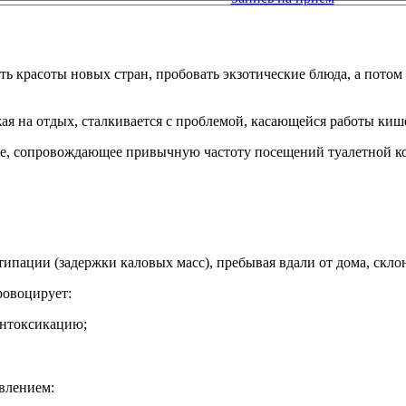
ь красоты новых стран, пробовать экзотические блюда, а потом
я на отдых, сталкивается с проблемой, касающейся работы кише
ие, сопровождающее привычную частоту посещений туалетной ко
типации (задержки каловых масс), пребывая вдали от дома, скл
ровоцирует:
интоксикацию;
влением: