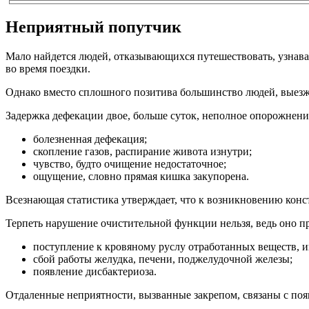
Неприятный попутчик
Мало найдется людей, отказывающихся путешествовать, узнават
во время поездки.
Однако вместо сплошного позитива большинство людей, выезжа
Задержка дефекации двое, больше суток, неполное опорожнен
болезненная дефекация;
скопление газов, распирание живота изнутри;
чувство, будто очищение недостаточное;
ощущение, словно прямая кишка закупорена.
Всезнающая статистика утверждает, что к возникновению конс
Терпеть нарушение очистительной функции нельзя, ведь оно п
поступление к кровяному руслу отработанных веществ, 
сбой работы желудка, печени, поджелудочной железы;
появление дисбактериоза.
Отдаленные неприятности, вызванные закрепом, связаны с поя