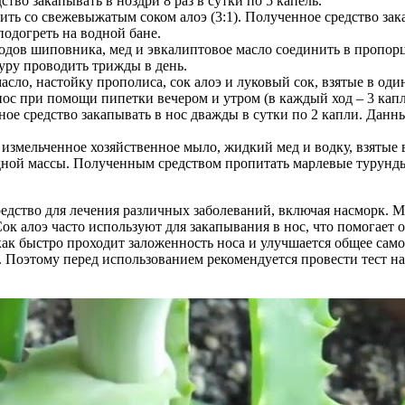
во закапывать в ноздри 8 раз в сутки по 5 капель.
ить со свежевыжатым соком алоэ (3:1). Полученное средство зака
одогреть на водной бане.
одов шиповника, мед и эвкалиптовое масло соединить в пропор
дуру проводить трижды в день.
сло, настойку прополиса, сок алоэ и луковый сок, взятые в о
 нос при помощи пипетки вечером и утром (в каждый ход – 3 капл
ное средство закапывать в нос дважды в сутки по 2 капли. Дан
, измельченное хозяйственное мыло, жидкий мед и водку, взяты
ной массы. Полученным средством пропитать марлевые турунды 
средство для лечения различных заболеваний, включая насморк. 
к алоэ часто используют для закапывания в нос, что помогает 
ак быстро проходит заложенность носа и улучшается общее само
. Поэтому перед использованием рекомендуется провести тест на