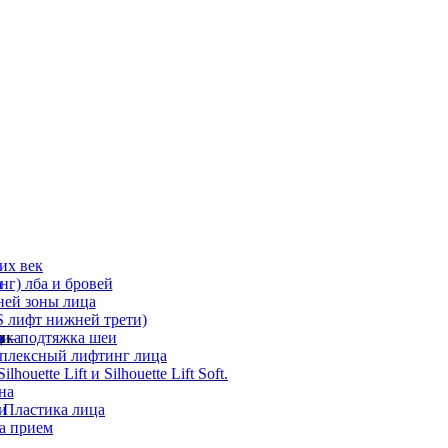
их век
а
г) лба и бровей
ней зоны лица
 лифт нижней трети)
а
ди
ика
 – подтяжка шеи
мплексный лифтинг лица
ouette Lift и Silhouette Lift Soft.
на
и
 Пластика лица
а прием