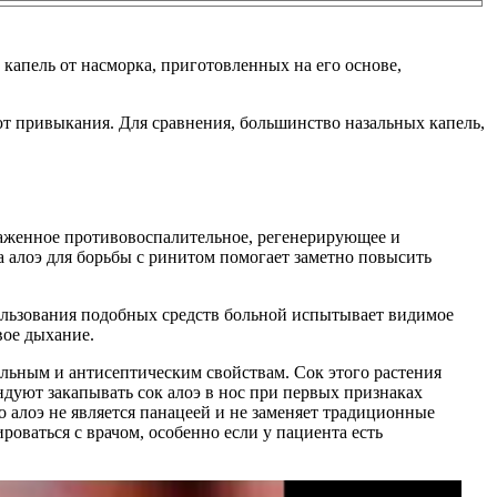
капель от насморка, приготовленных на его основе,
ют привыкания. Для сравнения, большинство назальных капель,
раженное противовоспалительное, регенерирующее и
 алоэ для борьбы с ринитом помогает заметно повысить
пользования подобных средств больной испытывает видимое
вое дыхание.
ельным и антисептическим свойствам. Сок этого растения
уют закапывать сок алоэ в нос при первых признаках
о алоэ не является панацеей и не заменяет традиционные
оваться с врачом, особенно если у пациента есть