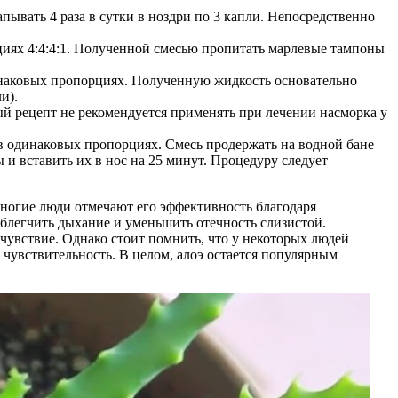
пывать 4 раза в сутки в ноздри по 3 капли. Непосредственно
циях 4:4:4:1. Полученной смесью пропитать марлевые тампоны
динаковых пропорциях. Полученную жидкость основательно
и).
ный рецепт не рекомендуется применять при лечении насморка у
е в одинаковых пропорциях. Смесь продержать на водной бане
и вставить их в нос на 25 минут. Процедуру следует
Многие люди отмечают его эффективность благодаря
облегчить дыхание и уменьшить отечность слизистой.
чувствие. Однако стоит помнить, что у некоторых людей
 чувствительность. В целом, алоэ остается популярным