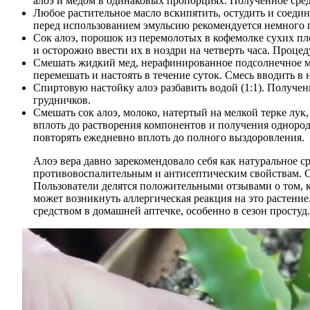
алоэ и медом в одинаковых пропорциях. Полученное средст
Любое растительное масло вскипятить, остудить и соедин
перед использованием эмульсию рекомендуется немного п
Сок алоэ, порошок из перемолотых в кофемолке сухих пл
и осторожно ввести их в ноздри на четверть часа. Проце
Смешать жидкий мед, нерафинированное подсолнечное ма
перемешать и настоять в течение суток. Смесь вводить в
Спиртовую настойку алоэ разбавить водой (1:1). Получен
грудничков.
Смешать сок алоэ, молоко, натертый на мелкой терке лук
вплоть до растворения компонентов и получения однород
повторять ежедневно вплоть до полного выздоровления.
Алоэ вера давно зарекомендовало себя как натуральное 
противовоспалительным и антисептическим свойствам. Со
Пользователи делятся положительными отзывами о том, к
может возникнуть аллергическая реакция на это растение
средством в домашней аптечке, особенно в сезон простуд.