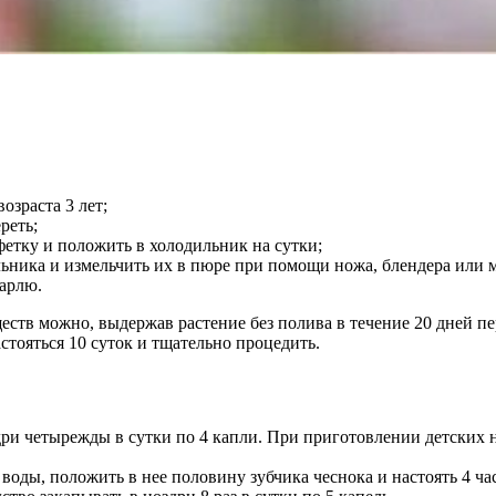
озраста 3 лет;
реть;
фетку и положить в холодильник на сутки;
льника и измельчить их в пюре при помощи ножа, блендера или 
арлю.
еств можно, выдержав растение без полива в течение 20 дней пе
астояться 10 суток и тщательно процедить.
здри четырежды в сутки по 4 капли. При приготовлении детских н
воды, положить в нее половину зубчика чеснока и настоять 4 час