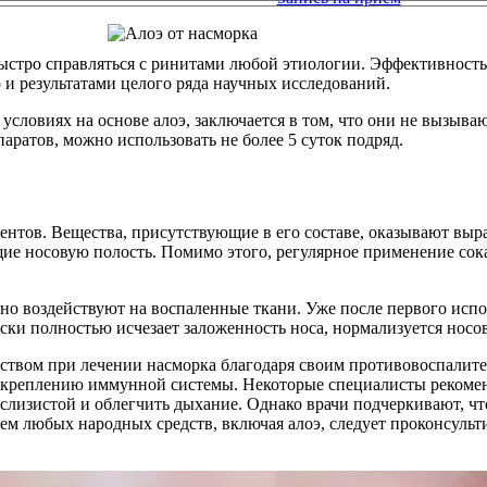
ыстро справляться с ринитами любой этиологии. Эффективность 
и результатами целого ряда научных исследований.
словиях на основе алоэ, заключается в том, что они не вызыва
ратов, можно использовать не более 5 суток подряд.
ентов. Вещества, присутствующие в его составе, оказывают вы
ие носовую полость. Помимо этого, регулярное применение сока
вно воздействуют на воспаленные ткани. Уже после первого ис
ски полностью исчезает заложенность носа, нормализуется носо
дством при лечении насморка благодаря своим противовоспалит
креплению иммунной системы. Некоторые специалисты рекоменд
слизистой и облегчить дыхание. Однако врачи подчеркивают, чт
м любых народных средств, включая алоэ, следует проконсультир