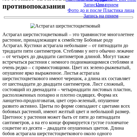
противопоказания
Запись на прием
Цена
Фото до и после Пластика лица
Запись на прием
Астрагал шерстистоцветковый – это травянистое многолетнее
растение, принадлежащее к семейству Бобовые роду
Астрагал. Кустики астрагала небольшие – от пятнадцати до
тридцати пяти сантиметров. Стеблями у него обычно лежачие
– от четырех до двадцати сантиметров длиной. Могут также
встречаться растения с немного поднимающимися стеблями и
очень редко – с прямостоящими. Цвет их зелено-рыжеватый,
опушение ярко выраженное. Листья астрагала
шерстистоцветкового имеют черешок, а длина их составляет
от шестнадцати до двадцати сантиметров. Лист сложный,
состоящий из двенадцати – четырнадцати листовых пластин,
расположенных попарно и плотно сидящих. Форма их
ланцетно-продолговатая, цвет серо-зеленый, опушение
развито активно. Цветы по форме совпадают с цветами всех
бобовых растений, имеют желтый цвет и небольшой размер.
Цветонос у растения может быть от пяти до пятнадцати
сантиметров, а на его конце формируется густое головчатое
соцветие из десяти – двадцати опушенных цветов. Длина
бобов астрагала шерстистоцветкового около одного