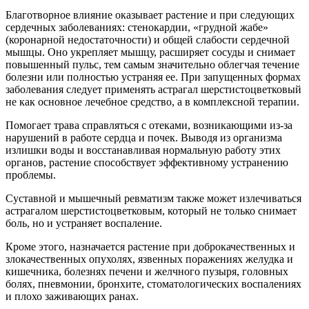
Благотворное влияние оказывает растение и при следующих
сердечных заболеваниях: стенокардии, «грудной жабе»
(коронарной недостаточности) и общей слабости сердечной
мышцы. Оно укрепляет мышцу, расширяет сосуды и снимает
повышенный пульс, тем самым значительно облегчая течение
болезни или полностью устраняя ее. При запущенных формах
заболевания следует применять астрагал шерстистоцветковый
не как основное лечебное средство, а в комплексной терапии.
Помогает трава справляться с отеками, возникающими из-за
нарушений в работе сердца и почек. Выводя из организма
излишки воды и восстанавливая нормальную работу этих
органов, растение способствует эффективному устранению
проблемы.
Суставной и мышечный ревматизм также может излечиваться
астрагалом шерстистоцветковым, который не только снимает
боль, но и устраняет воспаление.
Кроме этого, назначается растение при доброкачественных и
злокачественных опухолях, язвенных поражениях желудка и
кишечника, болезнях печени и желчного пузыря, головных
болях, пневмонии, бронхите, стоматологических воспалениях
и плохо заживающих ранах.