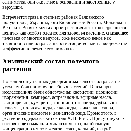
сантиметра, они округлые в основании и заостренные у
верхушки.
Встречается трава в степных районах Балканского
полуострова, Украины, юга Европейской России, Молдовы и
Венгрии. Во всех местах произрастания астрагал с древности
ценится как особо полезное для здоровья растение, спасающее
человека от многих недугов. Уже несколько веков как
травники взяли астрагал шерстистоцветковый на вооружение
и эффективно лечат с его помощью.
Химический состав полезного
растения
По количеству ценных для организма веществ астрагал не
уступает большинству целебных растений. В нем при
исследованиях были обнаружены: кверцетин, нарциссин,
изорамнетин, кемперол, астрагалозид, эфирные масла,
глицирризин, кумарины, сапонина, стероиды, дубильные
вещества, полисахариды, алкалоиды, гликозиды, слизи,
органические кислоты и дазиантобиозид. Кроме этого, в
растении содержатся витамины А, В, Е и С. Присутствуют в
составе еще и макро- и микроэлементы, наибольшую
концентрацию имеют: железо, селен, кальций, натрий,