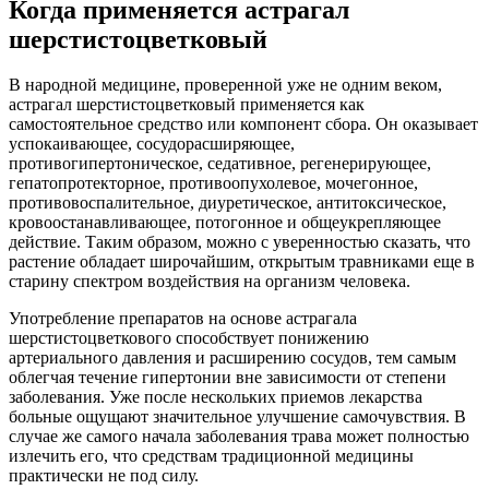
Когда применяется астрагал
шерстистоцветковый
В народной медицине, проверенной уже не одним веком,
астрагал шерстистоцветковый применяется как
самостоятельное средство или компонент сбора. Он оказывает
успокаивающее, сосудорасширяющее,
противогипертоническое, седативное, регенерирующее,
гепатопротекторное, противоопухолевое, мочегонное,
противовоспалительное, диуретическое, антитоксическое,
кровоостанавливающее, потогонное и общеукрепляющее
действие. Таким образом, можно с уверенностью сказать, что
растение обладает широчайшим, открытым травниками еще в
старину спектром воздействия на организм человека.
Употребление препаратов на основе астрагала
шерстистоцветкового способствует понижению
артериального давления и расширению сосудов, тем самым
облегчая течение гипертонии вне зависимости от степени
заболевания. Уже после нескольких приемов лекарства
больные ощущают значительное улучшение самочувствия. В
случае же самого начала заболевания трава может полностью
излечить его, что средствам традиционной медицины
практически не под силу.