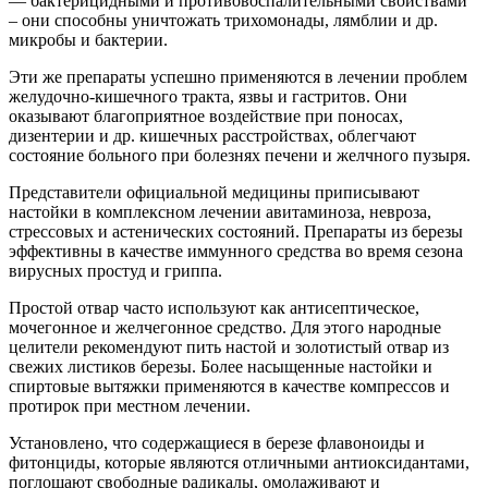
— бактерицидными и противовоспалительными свойствами
– они способны уничтожать трихомонады, лямблии и др.
микробы и бактерии.
Эти же препараты успешно применяются в лечении проблем
желудочно-кишечного тракта, язвы и гастритов. Они
оказывают благоприятное воздействие при поносах,
дизентерии и др. кишечных расстройствах, облегчают
состояние больного при болезнях печени и желчного пузыря.
Представители официальной медицины приписывают
настойки в комплексном лечении авитаминоза, невроза,
стрессовых и астенических состояний. Препараты из березы
эффективны в качестве иммунного средства во время сезона
вирусных простуд и гриппа.
Простой отвар часто используют как антисептическое,
мочегонное и желчегонное средство. Для этого народные
целители рекомендуют пить настой и золотистый отвар из
свежих листиков березы. Более насыщенные настойки и
спиртовые вытяжки применяются в качестве компрессов и
протирок при местном лечении.
Установлено, что содержащиеся в березе флавоноиды и
фитонциды, которые являются отличными антиоксидантами,
поглощают свободные радикалы, омолаживают и