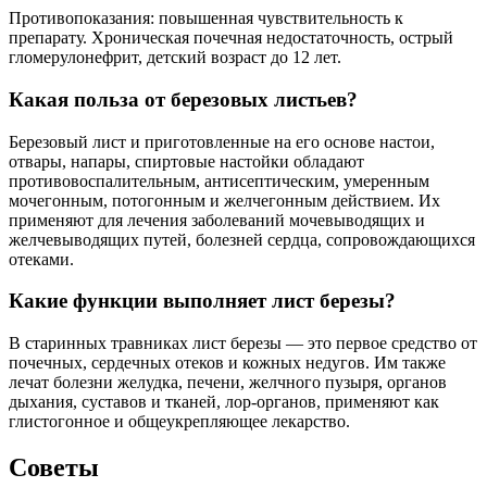
Противопоказания: повышенная чувствительность к
препарату. Хроническая почечная недостаточность, острый
гломерулонефрит, детский возраст до 12 лет.
Какая польза от березовых листьев?
Березовый лист и приготовленные на его основе настои,
отвары, напары, спиртовые настойки обладают
противовоспалительным, антисептическим, умеренным
мочегонным, потогонным и желчегонным действием. Их
применяют для лечения заболеваний мочевыводящих и
желчевыводящих путей, болезней сердца, сопровождающихся
отеками.
Какие функции выполняет лист березы?
В старинных травниках лист березы — это первое средство от
почечных, сердечных отеков и кожных недугов. Им также
лечат болезни желудка, печени, желчного пузыря, органов
дыхания, суставов и тканей, лор-органов, применяют как
глистогонное и общеукрепляющее лекарство.
Советы