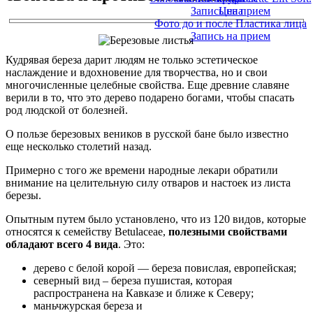
Запись на прием
Цена
Фото до и после Пластика лица
Запись на прием
Кудрявая береза дарит людям не только эстетическое
наслаждение и вдохновение для творчества, но и свои
многочисленные целебные свойства. Еще древние славяне
верили в то, что это дерево подарено богами, чтобы спасать
род людской от болезней.
О пользе березовых веников в русской бане было известно
еще несколько столетий назад.
Примерно с того же времени народные лекари обратили
внимание на целительную силу отваров и настоек из листа
березы.
Опытным путем было установлено, что из 120 видов, которые
относятся к семейству Betulaceae,
полезными свойствами
обладают всего 4 вида
. Это:
дерево с белой корой — береза повислая, европейская;
северный вид – береза пушистая, которая
распространена на Кавказе и ближе к Северу;
маньчжурская береза и