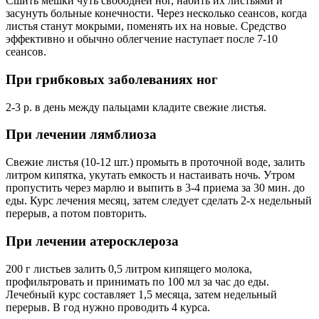
Сшить мешки чуть свободней ног, набить их листьями и
засунуть больные конечности. Через несколько сеансов, когда
листья станут мокрыми, поменять их на новые. Средство
эффективно и обычно облегчение наступает после 7-10
сеансов.
При грибковых заболеваниях ног
2-3 р. в день между пальцами кладите свежие листья.
При лечении лямблиоза
Свежие листья (10-12 шт.) промыть в проточной воде, залить
литром кипятка, укутать емкость и настаивать ночь. Утром
пропустить через марлю и выпить в 3-4 приема за 30 мин. до
еды. Курс лечения месяц, затем следует сделать 2-х недельный
перерыв, а потом повторить.
При лечении атеросклероза
200 г листьев залить 0,5 литром кипящего молока,
профильтровать и принимать по 100 мл за час до еды.
Лечебный курс составляет 1,5 месяца, затем недельный
перерыв. В год нужно проводить 4 курса.