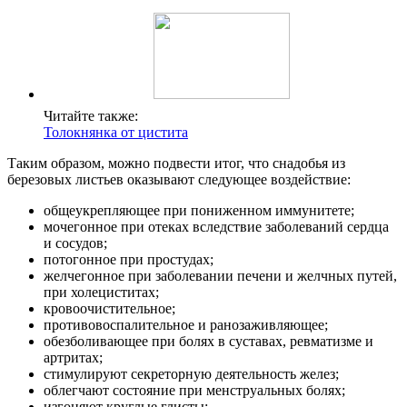
Читайте также:
Толокнянка от цистита
Таким образом, можно подвести итог, что снадобья из
березовых листьев оказывают следующее воздействие:
общеукрепляющее при пониженном иммунитете;
мочегонное при отеках вследствие заболеваний сердца
и сосудов;
потогонное при простудах;
желчегонное при заболевании печени и желчных путей,
при холециститах;
кровоочистительное;
противовоспалительное и ранозаживляющее;
обезболивающее при болях в суставах, ревматизме и
артритах;
стимулируют секреторную деятельность желез;
облегчают состояние при менструальных болях;
изгоняют круглые глисты;