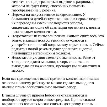
желательно придерживаться щадящего рациона, в
котором не будет блюд, способных повысить
газообразование у ребенка.
Переход на искусственное вскармливание. У
большинства детей-искусственников в первые недели
их перевода на смеси наблюдаются запоры,
свидетельствующие об адаптации организма к новым
питательным компонентам.
Недостаточный питьевой режим. Раньше считалось, что
только малыши-искусственники нуждаются в
употреблении чистой воды между кормлениями. Сейчас
педиатры водой рекомендуют допаивать и детой,
питающихся материнским молоком.
Недостаточную двигательную активность. Реже от
запоров страдают малыши, которых постоянно
выкладывают на животик, проводят им гимнастику и
массаж.
Если все приведенные выше причины констипации нельзя
отнести к вашему ребенку, то можно сделать вывод, что
именно прием бобиотика смог вызвать запор.
В таком случае от приема Боботика отказываются и
подбирают другое ветрогонное средство. При не сильно
выраженных коликах можно снизить дозировку капель –