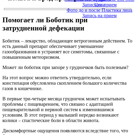
Запись на прием
Цена
Фото до и после Пластика лица
Запись на прием
Помогает ли Боботик при
затрудненной дефекации
Бобитик – лекарство, обладающее ветрогонным действием. То
есть данный препарат обеспечивает уменьшение
газообразования и устраняет все симптомы, связанные с
повышенным метеоризмом.
Может ли боботик при запоре у грудничков быть полезным?
На этот вопрос можно ответить утвердительно, если
констипация обусловлена скоплением большого количества
газов в кишечнике.
В первые три-четыре месяца грудничок может испытывать
проблемы с пищеварением, что связано с адаптацией
пищеварительной и нервной систем к изменившимся
условиям. В этот период у малышей нередко возникают
колики – спастические боли в области живота.
Дискомфортные ощущения появляются вследствие того, что