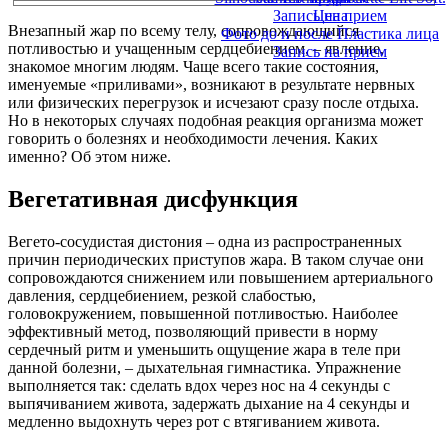
Запись на прием
Цена
Внезапный жар по всему телу, сопровождающийся
Фото до и после Пластика лица
потливостью и учащенным сердцебиением, – явление,
Запись на прием
знакомое многим людям. Чаще всего такие состояния,
именуемые «приливами», возникают в результате нервных
или физических перегрузок и исчезают сразу после отдыха.
Но в некоторых случаях подобная реакция организма может
говорить о болезнях и необходимости лечения. Каких
именно? Об этом ниже.
Вегетативная дисфункция
Вегето-сосудистая дистония – одна из распространенных
причин периодических приступов жара. В таком случае они
сопровождаются снижением или повышением артериального
давления, сердцебиением, резкой слабостью,
головокружением, повышенной потливостью. Наиболее
эффективный метод, позволяющий привести в норму
сердечный ритм и уменьшить ощущение жара в теле при
данной болезни, – дыхательная гимнастика. Упражнение
выполняется так: сделать вдох через нос на 4 секунды с
выпячиванием живота, задержать дыхание на 4 секунды и
медленно выдохнуть через рот с втягиванием живота.