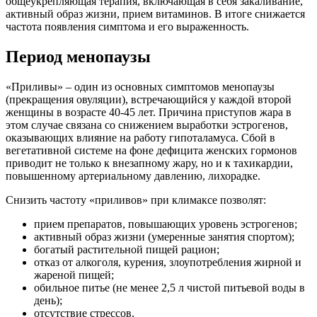
общеукрепляющая терапия, включающая в себя закаливание,
активный образ жизни, прием витаминов. В итоге снижается
частота появления симптома и его выраженность.
Период менопаузы
«Приливы» – один из основных симптомов менопаузы
(прекращения овуляции), встречающийся у каждой второй
женщины в возрасте 40-45 лет. Причина приступов жара в
этом случае связана со снижением выработки эстрогенов,
оказывающих влияние на работу гипоталамуса. Сбой в
вегетативной системе на фоне дефицита женских гормонов
приводит не только к внезапному жару, но и к тахикардии,
повышенному артериальному давлению, лихорадке.
Снизить частоту «приливов» при климаксе позволят:
прием препаратов, повышающих уровень эстрогенов;
активный образ жизни (умеренные занятия спортом);
богатый растительной пищей рацион;
отказ от алкоголя, курения, злоупотребления жирной и
жареной пищей;
обильное питье (не менее 2,5 л чистой питьевой воды в
день);
отсутствие стрессов.