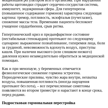
мощнейшим регулятором всего организма. При нарушении
работы щитовидки страдает сердечно-сосудистая система,
иммунитет, эндокринная сфера. Для гипертиреоза
(повышенное содержание гормонов) характерна следующая
картина: тремор, потливость, экзофтальм (пучеглазие),
снижение массы тела. Временами пациента беспокоит
учащение сердцебиения, срыв ритма.
Гипертонический криз и предынфарктное состояние
(нестабильная стенокардия) протекают по следующему
сценарию: выраженное познабливание, гиперемия лица, боли
за грудиной, невозможность вдохнуть воздух, приступы
кашля. При наличии высокого (или слишком низкого)
давления нужно незамедлительно обратиться за медицинской
помощью.
Как и при менопаузе, у беременных отмечается
физиологическое снижение гормона эстрогена.
Периодические приливы, чувство жара внутри, нехватка
воздуха, повышенная потливость (иногда ощущения
протекают без пота), – все перечисленные симптомы
появляются во втором триместре и нарастают в конце срока,
перед родами.
Подростковая гормональная перестройка