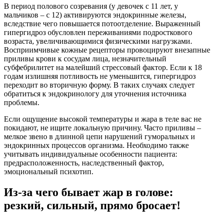
В период полового созревания (у девочек с 11 лет, у
мальчиков – с 12) активируются эндокринные железы,
вследствие чего повышается потоотделение. Выраженный
гипергидроз обусловлен переживаниями подросткового
возраста, увеличивающимися физическими нагрузками.
Восприимчивые кожные рецепторы провоцируют внезапные
приливы крови к сосудам лица, незначительный
субфебрилитет на малейший стрессовый фактор. Если к 18
годам излишняя потливость не уменьшится, гипергидроз
переходит во вторичную форму. В таких случаях следует
обратиться к эндокринологу для уточнения источника
проблемы.
Если ощущение высокой температуры и жара в теле вас не
покидают, не ищите локальную причину. Часто приливы –
мелкое звено в длинной цепи нарушений гуморальных и
эндокринных процессов организма. Необходимо также
учитывать индивидуальные особенности пациента:
предрасположенность, наследственный фактор,
эмоциональный психотип.
Из-за чего бывает жар в голове:
резкий, сильный, прямо бросает!