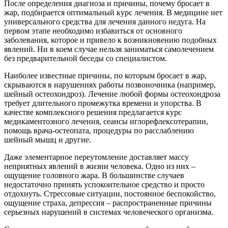
После определения диагноза и причины, почему бросает в
жар, подбирается оптимальный курс лечения. В медицине нет
универсального средства для лечения данного недуга. На
первом этапе необходимо избавиться от основного
заболевания, которое и привело к возникновению подобных
явлений. Ни в коем случае нельзя заниматься самолечением
без предварительной беседы со специалистом.
Наиболее известные причины, по которым бросает в жар,
скрываются в нарушениях работы позвоночника (например,
шейный остеохондроз). Лечение любой формы остеохондроза
требует длительного промежутка времени и упорства. В
качестве комплексного решения предлагается курс
медикаментозного лечения, сеансы иглорефлексотерапии,
помощь врача-остеопата, процедуры по расслаблению
шейный мышц и другие.
Даже элементарное переутомление доставляет массу
неприятных явлений в жизни человека. Одно из них –
ощущение головного жара. В большинстве случаев
недостаточно принять успокоительное средство и просто
отдохнуть. Стрессовые ситуации, постоянное беспокойство,
ощущение страха, депрессия – распространенные причины
серьезных нарушений в системах человеческого организма.