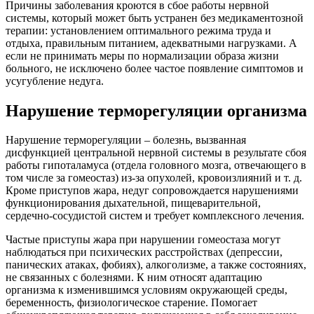
Причины заболевания кроются в сбое работы нервной
системы, который может быть устранен без медикаментозной
терапии: установлением оптимального режима труда и
отдыха, правильным питанием, адекватными нагрузками. А
если не принимать меры по нормализации образа жизни
больного, не исключено более частое появление симптомов и
усугубление недуга.
Нарушение терморегуляции организма
Нарушение терморегуляции – болезнь, вызванная
дисфункцией центральной нервной системы в результате сбоя
работы гипоталамуса (отдела головного мозга, отвечающего в
том числе за гомеостаз) из-за опухолей, кровоизлияний и т. д.
Кроме приступов жара, недуг сопровождается нарушениями
функционирования дыхательной, пищеварительной,
сердечно-сосудистой систем и требует комплексного лечения.
Частые приступы жара при нарушении гомеостаза могут
наблюдаться при психических расстройствах (депрессии,
панических атаках, фобиях), алкоголизме, а также состояниях,
не связанных с болезнями. К ним относят адаптацию
организма к изменившимся условиям окружающей среды,
беременность, физиологическое старение. Помогает