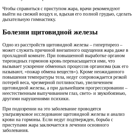
Чтобы справиться с приступом жара, врачи рекомендуют
выйти на свежий воздух и, вдыхая его полной грудью, сделать
дыхательную гимнастику.
Болезни щитовидной железы
Одно из расстройств щитовидной железы – гипертиреоз –
может служить причиной внезапного ощущения жара даже в
прохладной комнате. При повышенной выработке органом
тиреоидных гормонов кровь перенасыщается ими, что
вызывает ускорение обменных процессов организма (как его
называют, «пожар обмена веществ»). Кроме неожиданного
повышения температуры тела, недуг сопровождается резкой
потерей веса, чрезмерной потливостью, увеличением
щитовидной железы, а при дальнейшем прогрессировании –
неестественным выпучиванием глаз, свето- и звукобоязнью,
другими нарушениями психики.
При подозрении на это заболевание проводятся
ультразвуковое исследование щитовидной железы и анализ
крови на гормоны. Если недуг подтвержден, борьба с
приступами жара заключается в лечении основного
заболевания.