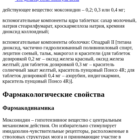
действующее вещество: моксонидин – 0,2; 0,3 или 0,4 мг;
вспомогательные компоненты ядра таблетки: сахар молочный,
натрия стеарилфумарат, кроскармеллоза натрия, кремния
диоксид коллоидный;
вспомогательные компоненты оболочки: Опадрай II [титана
диоксид, частично гидролизованный поливиниловый спирт,
лецитин соевый, тальк, макрогол и красители (для таблеток
дозировкой 0,2 мг – оксид железа красный, оксид железа
желтый; для таблеток дозировкой 0,3 мг – краситель
солнечный закат желтый, краситель пунцовый Понсо 4R; для
таблеток дозировкой 0,4 мг – азорубин, индигокармин,
краситель пунцовый Понсо 4R)].
Фармакологические свойства
Фармакодинамика
Моксонидин – гипотензивное вещество с центральным
механизмом действия. Он избирательно стимулирует
имидазолин-чувствительные рецепторы, расположенные в
стволовых структурах мозга и принимающие участие в