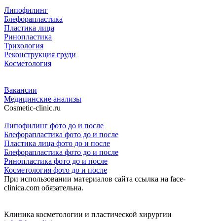
Липофилинг
Блефорапластика
Пластика лица
Ринопластика
Трихология
Реконструкция груди
Косметология
Вакансии
Медицинские анализы
Cosmetic-clinic.ru
Липофилинг фото до и после
Блефорапластика фото до и после
Пластика лица фото до и после
Блефорапластика фото до и после
Ринопластика фото до и после
Косметология фото до и после
При использовании материалов сайта ссылка на face-
clinica.com обязательна.
Клиника косметологии и пластической хирургии