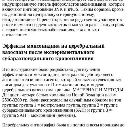
индуцированную гибель фибробластов механизмами, которые
включают ингибирование JNK и iNOS. Таким образом, кроме
их действий на центральную нервную систему,
имидазолиновые I1-рецепторы непосредственно участвуют в
росте и смерти сердечных клеток и могут играть важную роль
в сердечно-сосудистых заболеваниях, связанных с
воспалением.
Эффекты моксонидина на церебральный
вазоспазм после экспериментального
субарахноидального кровоизлияния
Это исследование было разработано для изучения
эффективности моксонидина, центрально действующего
антигипертензивного агента, который является селективным
лигандом для участков с I1-имидазолином, в модели
церебрального вазоспазма кролика. МАТЕРИАЛ И МЕТОДЫ:
Двадцать четыре белых кролика из Новой Зеландии весом
2500-3200 гр. были распределены случайным образом на три
группы: группа 1 = контрольная группа, группа 2 = группа
субарахноидального кровоизлияния (SAH) и группа 3 =
группа SAH + моксонидин (лечение).
Церебральная ангиография была выполнена всем кроликам до