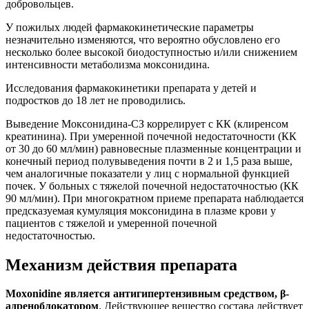
добровольцев.
У пожилых людей фармакокинетические параметры
незначительно изменяются, что вероятно обусловлено его
несколько более высокой биодоступностью и/или снижением
интенсивности метаболизма моксонидина.
Исследования фармакокинетики препарата у детей и
подростков до 18 лет не проводились.
Выведение Моксонидина-СЗ коррелирует с КК (клиренсом
креатинина). При умеренной почечной недостаточности (КК
от 30 до 60 мл/мин) равновесные плазменные концентрации и
конечный период полувыведения почти в 2 и 1,5 раза выше,
чем аналогичные показатели у лиц с нормальной функцией
почек. У больных с тяжелой почечной недостаточностью (КК
90 мл/мин). При многократном приеме препарата наблюдается
предсказуемая кумуляция моксонидина в плазме крови у
пациентов с тяжелой и умеренной почечной
недостаточностью.
Механизм действия препарата
Moxonidine является антигипертензивным средством, β-
адреноблокатором
. Действующее вещество состава действует