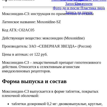
Запись на прием
Цена
Фото до и после Пластика лица
Запись на прием
Моксонидин-СЗ: инструкция по применению и отзывы
Латинское название: Moxonidine-SZ
Код ATX: C02AC05
Действующее вещество: моксонидин (Moxonidine)
Производитель: ЗАО «СЕВЕРНАЯ ЗВЕЗДА» (Россия)
Цены в аптеках: от 122 руб.
Моксонидин-СЗ – лекарственный препарат гипотензивного
действия. Относится к селективным агонистам
имидазолиновых рецепторов.
Форма выпуска и состав
Моксонидин-СЗ выпускается в форме таблеток, покрытых
пленочной оболочкой:
таблетки дозировкой 0,2 мг: двояковыпуклые, круглые,