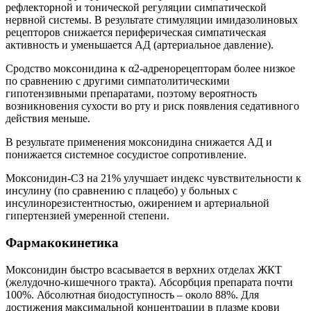
рефлекторной и тонической регуляции симпатической
нервной системы. В результате стимуляции имидазолиновых
рецепторов снижается периферическая симпатическая
активность и уменьшается АД (артериальное давление).
Сродство моксонидина к α2-адренорецепторам более низкое
по сравнению с другими симпатолитическими
гипотензивными препаратами, поэтому вероятность
возникновения сухости во рту и риск появления седативного
действия меньше.
В результате применения моксонидина снижается АД и
понижается системное сосудистое сопротивление.
Моксонидин-СЗ на 21% улучшает индекс чувствительности к
инсулину (по сравнению с плацебо) у больных с
инсулинорезистентностью, ожирением и артериальной
гипертензией умеренной степени.
Фармакокинетика
Моксонидин быстро всасывается в верхних отделах ЖКТ
(желудочно-кишечного тракта). Абсорбция препарата почти
100%. Абсолютная биодоступность – около 88%. Для
достижения максимальной концентрации в плазме крови