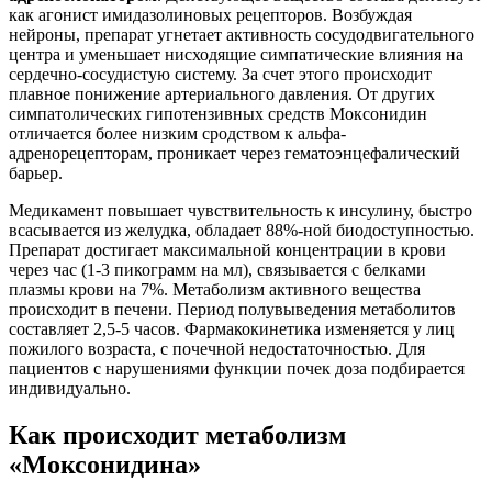
как агонист имидазолиновых рецепторов. Возбуждая
нейроны, препарат угнетает активность сосудодвигательного
центра и уменьшает нисходящие симпатические влияния на
сердечно-сосудистую систему. За счет этого происходит
плавное понижение артериального давления. От других
симпатолических гипотензивных средств Моксонидин
отличается более низким сродством к альфа-
адренорецепторам, проникает через гематоэнцефалический
барьер.
Медикамент повышает чувствительность к инсулину, быстро
всасывается из желудка, обладает 88%-ной биодоступностью.
Препарат достигает максимальной концентрации в крови
через час (1-3 пикограмм на мл), связывается с белками
плазмы крови на 7%. Метаболизм активного вещества
происходит в печени. Период полувыведения метаболитов
составляет 2,5-5 часов. Фармакокинетика изменяется у лиц
пожилого возраста, с почечной недостаточностью. Для
пациентов с нарушениями функции почек доза подбирается
индивидуально.
Как происходит метаболизм
«Моксонидина»