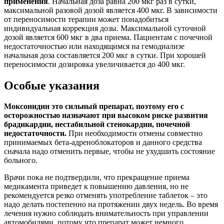
применения
. Начальная доза равна 200 мкг раз в сутки,
максимальной разовой дозой является 400 мкг. В зависимости
от переносимости терапии может понадобиться
индивидуальная коррекция дозы. Максимальной суточной
дозой является 600 мкг в два приема. Пациентам с почечной
недостаточностью или находящимся на гемодиализе
начальная доза составляется 200 мкг в сутки. При хорошей
переносимости дозировка увеличивается до 400 мкг.
Особые указания
Моксонидин это сильный препарат, поэтому его с
осторожностью назначают при высоком риске развития
брадикардии, нестабильной стенокардии, почечной
недостаточности.
При необходимости отмены совместно
принимаемых бета-адреноблокаторов и данного средства
сначала надо отменить первые, чтобы не ухудшить состояние
больного.
Врачи пока не подтвердили, что прекращение приема
медикамента приведет к повышению давления, но не
рекомендуется резко отменять употребление таблеток – это
надо делать постепенно на протяжении двух недель. Во время
лечения нужно соблюдать внимательность при управлении
автомобилями, потому что препарат может немного