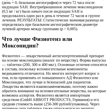
(день = 0, базальная ангиография) и через 72 часа после
индукции SAH. Внутрибрюшинное лечение моксонидином
(0,5 мг / кг) было начато после индукции SAH и
продолжалось один раз в день в течение 72 часов в группе
лечения. РЕЗУЛЬТАТЫ: Статистически значимая разница не
определялась при базальном ангиографическом диаметре
лучевой артерии между группами (p > 0,005).
Что лучше Физиотенз или
Моксонидин?
Физиотенз — лекарственный антигипертензивный препарат
на основе моксонидина (аналог по веществу). Форма выпуска
— таблетки (200, 300 и 400 мкг). Основные отличия относятся
к составу, поскольку вспомогательные компоненты
медикамента отличаются. Но многих интересует вопрос о
том, если применять от повышенного АД Физиотенз или
Моксонидин, что лучше и безопасней для пациентов.
Лекарства являются взаимозаменяемыми, поэтому важно
обратить внимание на вспомогательные вещества, на которые
возможна аллергия. Физиотенз является импортным
средством (GmbH ABBOTT PRODUCTS, Германия) и его
средняя стоимость выше (250-300 рублей/упаковка). Через
аптечные сети таблетки также отпускаются по рецепту.