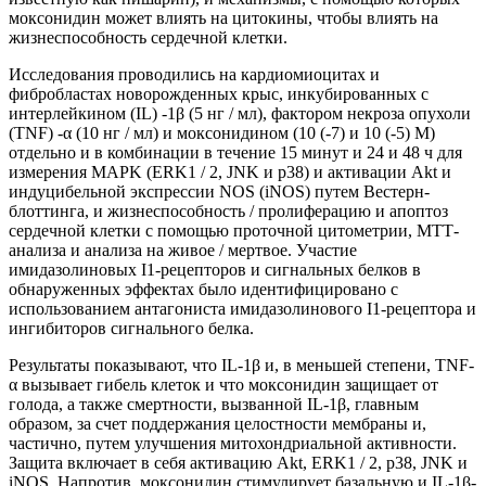
моксонидин может влиять на цитокины, чтобы влиять на
жизнеспособность сердечной клетки.
Исследования проводились на кардиомиоцитах и
фибробластах новорожденных крыс, инкубированных с
интерлейкином (IL) -1β (5 нг / мл), фактором некроза опухоли
(TNF) -α (10 нг / мл) и моксонидином (10 (-7) и 10 (-5) M)
отдельно и в комбинации в течение 15 минут и 24 и 48 ч для
измерения MAPK (ERK1 / 2, JNK и p38) и активации Akt и
индуцибельной экспрессии NOS (iNOS) путем Вестерн-
блоттинга, и жизнеспособность / пролиферацию и апоптоз
сердечной клетки с помощью проточной цитометрии, МТТ-
анализа и анализа на живое / мертвое. Участие
имидазолиновых I1-рецепторов и сигнальных белков в
обнаруженных эффектах было идентифицировано с
использованием антагониста имидазолинового I1-рецептора и
ингибиторов сигнального белка.
Результаты показывают, что IL-1β и, в меньшей степени, TNF-
α вызывает гибель клеток и что моксонидин защищает от
голода, а также смертности, вызванной IL-1β, главным
образом, за счет поддержания целостности мембраны и,
частично, путем улучшения митохондриальной активности.
Защита включает в себя активацию Akt, ERK1 / 2, p38, JNK и
iNOS. Напротив, моксонидин стимулирует базальную и IL-1β-