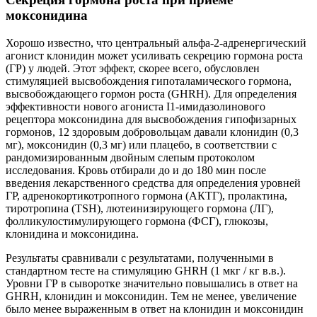
моксонидина
Хорошо известно, что центральный альфа-2-адренергический
агонист клонидин может усиливать секрецию гормона роста
(ГР) у людей. Этот эффект, скорее всего, обусловлен
стимуляцией высвобождения гипоталамического гормона,
высвобождающего гормон роста (GHRH). Для определения
эффективности нового агониста I1-имидазолинового
рецептора моксонидина для высвобождения гипофизарных
гормонов, 12 здоровым добровольцам давали клонидин (0,3
мг), моксонидин (0,3 мг) или плацебо, в соответствии с
рандомизированным двойным слепым протоколом
исследования. Кровь отбирали до и до 180 мин после
введения лекарственного средства для определения уровней
ГР, адренокортикотропного гормона (АКТГ), пролактина,
тиротропина (TSH), лютеинизирующего гормона (ЛГ),
фолликулостимулирующего гормона (ФСГ), глюкозы,
клонидина и моксонидина.
Результаты сравнивали с результатами, полученными в
стандартном тесте на стимуляцию GHRH (1 мкг / кг в.в.).
Уровни ГР в сыворотке значительно повышались в ответ на
GHRH, клонидин и моксонидин. Тем не менее, увеличение
было менее выраженным в ответ на клонидин и моксонидин