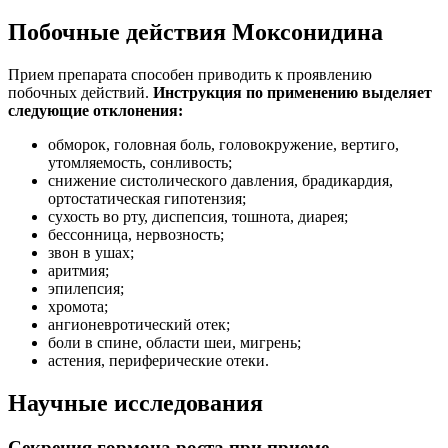
Побочные действия Моксонидина
Прием препарата способен приводить к проявлению
побочных действий.
Инструкция по применению выделяет
следующие отклонения:
обморок, головная боль, головокружение, вертиго,
утомляемость, сонливость;
снижение систолического давления, брадикардия,
ортостатическая гипотензия;
сухость во рту, диспепсия, тошнота, диарея;
бессонница, нервозность;
звон в ушах;
аритмия;
эпилепсия;
хромота;
ангионевротический отек;
боли в спине, области шеи, мигрень;
астения, периферические отеки.
Научные исследования
Секреция гормона роста при приеме