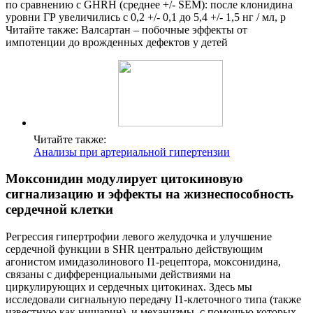
по сравнению с GHRH (среднее +/- SEM): после клонидина
уровни ГР увеличились с 0,2 +/- 0,1 до 5,4 +/- 1,5 нг / мл, p
Читайте также: Валсартан – побочные эффекты от
импотенции до врожденных дефектов у детей
Читайте также:
Анализы при артериальной гипертензии
Моксонидин модулирует цитокиновую
сигнализацию и эффекты на жизнеспособность
сердечной клетки
Регрессия гипертрофии левого желудочка и улучшение
сердечной функции в SHR центрально действующим
агонистом имидазолинового I1-рецептора, моксонидина,
связаны с дифференциальными действиями на
циркулирующих и сердечных цитокинах. Здесь мы
исследовали сигнальную передачу I1-клеточного типа (также
известную как нишарин), и механизмы, с помощью которых