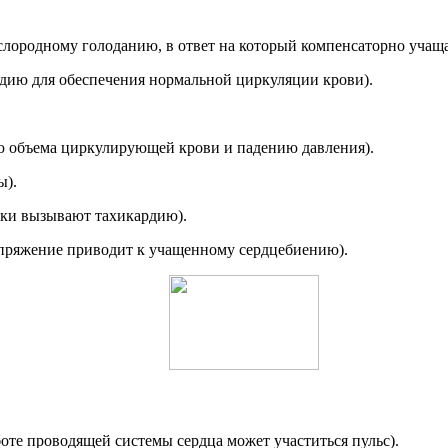
лородному голоданию, в ответ на который компенсаторно учаща
рдию для обеспечения нормальной циркуляции крови).
ю объема циркулирующей крови и падению давления).
ы).
дки вызывают тахикардию).
апряжение приводит к учащенному сердцебиению).
те проводящей системы сердца может участиться пульс).