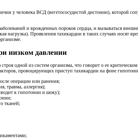
личии у человека ВСД (вегетососудистой дистонии), которой со
заболеваний и врожденных пороков сердца, и вызываться внешни
кая нагрузка). Проявления тахикардии в таких случаях носят вр
организме.
ри низком давлении
з строя одной из систем организма, что говорит о ее критическ
акторов, провоцирующих приступ тахикардии на фоне гипотони
осле операции или ранения;
, травма, аллергия);
водит к гипотонии и шоку);
онии;
о тканей;
дикаментами;