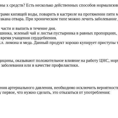
ны х средств? Есть несколько действенных способов нормализо
рами кипящей воды, поварить в кастрюле на протяжении пяти мин
кана отвара. При хроническом типе можно лечить заболевание 
 части и выпить в течение дня.
шника, зеленый чай и листья пустырника в равных пропорциях, 
 время учащения сердцебиения.
т.л. лимона и меда. Данный продукт хорошо купирует приступы 
дицины, оказывают положительное влияние на работу ЦНС, нор
 заболевания или в качестве профилактики.
ия артериального давления, необходимо исключить вероятность
первое, что нужно сделать, это отказаться от употребления: