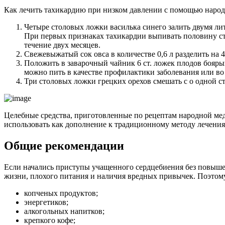
Как лечить тахикардию при низком давлении с помощью народ
Четыре столовых ложки василька синего залить двумя лит
При первых признаках тахикардии выпивать половину ста
течение двух месяцев.
Свежевыжатый сок овса в количестве 0,6 л разделить на 4
Положить в заварочный чайник 6 ст. ложек плодов бояры
можно пить в качестве профилактики заболевания или во
Три столовых ложки грецких орехов смешать с о одной с
Целебные средства, приготовленные по рецептам народной ме
использовать как дополнение к традиционному методу лечения
Общие рекомендации
Если начались приступы учащенного сердцебиения без повышен
жизни, плохого питания и наличия вредных привычек. Поэтому 
копченых продуктов;
энергетиков;
алкогольных напитков;
крепкого кофе;