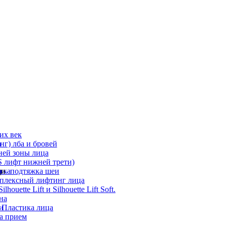
их век
а
г) лба и бровей
ней зоны лица
 лифт нижней трети)
а
ди
ика
 – подтяжка шеи
мплексный лифтинг лица
ouette Lift и Silhouette Lift Soft.
на
и
 Пластика лица
а прием