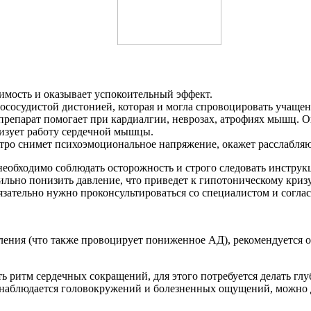
имость и оказывает успокоительный эффект.
ососудистой дистонией, которая и могла спровоцировать учаще
препарат помогает при кардиалгии, неврозах, атрофиях мышц. 
изует работу сердечной мышцы.
стро снимет психоэмоциональное напряжение, окажет расслабля
необходимо соблюдать осторожность и строго следовать инстру
ильно понизить давление, что приведет к гипотоническому криз
зательно нужно проконсультироваться со специалистом и соглас
мления (что также провоцирует пониженное АД), рекомендуется о
итм сердечных сокращений, для этого потребуется делать глубо
не наблюдается головокружений и болезненных ощущений, можно 