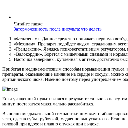
Читайте также:
Заторможенность после инсульта: что делать
«Феназепам». Данное средство понижает нервную возбуд
«Мезапам». Препарат подойдет людям, страдающим вегет
«Грандаксин». Являясь психовегетативным регулятором, 
«Валокордин». Борется с мышечными спазмами и нормал
Настойка валерианы, купленная в аптеке, достаточно бы
Прибегая к медикаментозным способам нормализации пульса, 
препараты, оказывающие влияние на сердце и сосуды, можно с
аритмического шока. Именно поэтому перед употреблением обя
Если учащенный пульс начался в результате сильного переуто
минут, постараться максимально расслабиться.
Выполнение дыхательной гимнастики поможет стабилизировать р
чего, сделав губы трубочкой, медленно выпускать его. Если 
головой при вдохе и плавно опуская при выдохе.