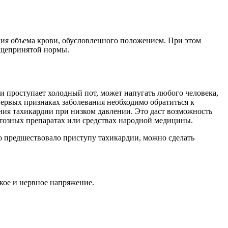
ния объема крови, обусловленного положением. При этом
общепринятой нормы.
т и проступает холодный пот, может напугать любого человека,
 первых признаках заболевания необходимо обратиться к
ния тахикардии при низком давлении. Это даст возможность
нтозных препаратах или средствах народной медицины.
то предшествовало приступу тахикардии, можно сделать
кое и нервное напряжение.