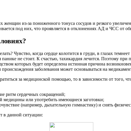
х женщин из-за пониженного тонуса сосудов и резкого увеличе
ивается под них, что проявляется в отклонениях АД и ЧСС от 
словиях?
лать? Чувство, когда сердце колотится в груди, в глазах темнее
я панике не стоит. К счастью, тахикардия лечится. Поэтому при
дством которых будет определена истинная причина возникнове
и и происхождения заболевания может основываться на медикаме
ратиться за медицинской помощью, то в зависимости от того, ч
ие ритм сердечных сокращений;
ой медицины или употребить имеющиеся заготовки;
очувствие (например, дыхательную гимнастику) и снять физичес
т в данной ситуации: