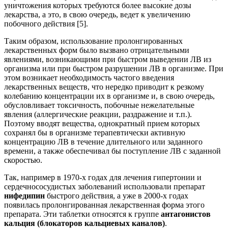
уничтожения которых требуются более высокие дозы
лекарства, а это, в свою очередь, ведет к увеличению
побочного действия [5].
Таким образом, использование пролонгированных
лекарственных форм было вызвано отрицательными
явлениями, возникающими при быстром выведении ЛВ из
организма или при быстром разрушении ЛВ в организме. При
этом возникает необходимость частого введения
лекарственных веществ, что нередко приводит к резкому
колебанию концентрации их в организме и, в свою очередь,
обусловливает токсичность, побочные нежелательные
явления (аллергические реакции, раздражение и т.п.).
Поэтому вводят вещества, однократный прием которых
сохранял бы в организме терапевтически активную
концентрацию ЛВ в течение длительного или заданного
времени, а также обеспечивал бы поступление ЛВ с заданной
скоростью.
Так, например в 1970-х годах для лечения гипертонии и
сердечнососудистых заболеваний использовали препарат
нифедипин
быстрого действия, а уже в 2000-х годах
появилась пролонгированная лекарственная форма этого
препарата. Эти таблетки относятся к группе
антагонистов
кальция (блокаторов кальциевых каналов)
.