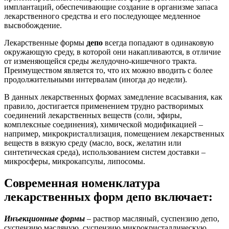
имплантаций, обеспечивающие создание в организме запаса
лекарственного средства и его последующее медленное
высвобождение.
Лекарственные формы
депо
всегда попадают в одинаковую
окружающую среду, в которой они накапливаются, в отличие
от изменяющейся среды желудочно-кишечного тракта.
Преимуществом является то, что их можно вводить с более
продолжительными интервалам (иногда до недели).
В данных лекарственных формах замедление всасывания, как
правило, достигается применением трудно растворимых
соединений лекарственных веществ (соли, эфиры,
комплексные соединения), химической модификацией –
например, микрокристаллизация, помещением лекарственных
веществ в вязкую среду (масло, воск, желатин или
синтетическая среда), использованием систем доставки –
микросферы, микрокапсулы, липосомы.
Современная номенклатура
лекарственных форм депо включает:
Инъекционные формы
– раствор масляный, суспензию депо,
суспензию масляную, суспензию микрокристаллическую,