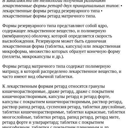
В зависимости от технологии получения различают
лекарственные формы ретард двух принципиальных типов
: •
лекарственные формы ретард резервуарного типа •
лекарственные формы ретард матричного типа.
Формы резервуарного типа представляют собой ядро,
содержащее лекарственное вещество, и полимерную
(мембранную) оболочку, которой определяется скорость
высвобождения. Резервуаром может быть единичная
лекарственная форма (таблетка, капсула) или лекарственная
микроформа, множество которых образует конечную форму
(пеллеты, микрокапсулы и др.).
Формы ретард матричного типа содержат полимерную
матрицу, в которой распределено лекарственное вещество, и
часто имеют вид обычной таблетки.
К лекарственным формам ретард относятся гранулы
кишечнорастворимые, драже ретард, драже с покрытием
кишечнорастворимым, капсулы ретард и ретард форте,
капсулы с покрытием кишечнорастворимым, раствор ретард,
раствор рапид ретард, суспензия ретард, таблетки двуслойные,
таблетки кишечнорастворимые, таблетки каркасные, таблетки
многослойные, таблетки ретард, рапид ретард, ретард мите,
ретард форте и ультраретард; таблетки с покрытием
многофазным, таблетки с покрытием пленочным и др.