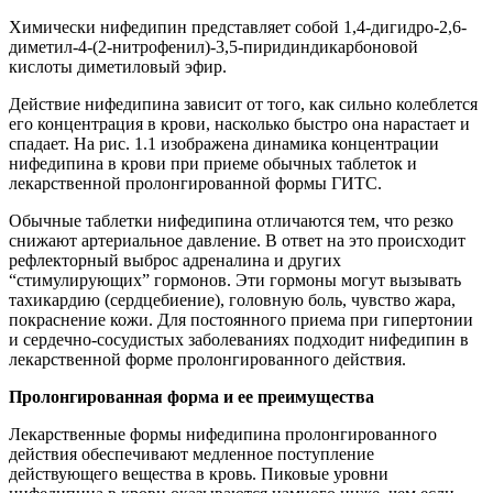
Химически нифедипин представляет собой 1,4-дигидро-2,6-
диметил-4-(2-нитрофенил)-3,5-пиридиндикарбоновой
кислоты диметиловый эфир.
Действие нифедипина зависит от того, как сильно колеблется
его концентрация в крови, насколько быстро она нарастает и
спадает. На рис. 1.1 изображена динамика концентрации
нифедипина в крови при приеме обычных таблеток и
лекарственной пролонгированной формы ГИТС.
Обычные таблетки нифедипина отличаются тем, что резко
снижают артериальное давление. В ответ на это происходит
рефлекторный выброс адреналина и других
“стимулирующих” гормонов. Эти гормоны могут вызывать
тахикардию (сердцебиение), головную боль, чувство жара,
покраснение кожи. Для постоянного приема при гипертонии
и сердечно-сосудистых заболеваниях подходит нифедипин в
лекарственной форме пролонгированного действия.
Пролонгированная форма и ее преимущества
Лекарственные формы нифедипина пролонгированного
действия обеспечивают медленное поступление
действующего вещества в кровь. Пиковые уровни