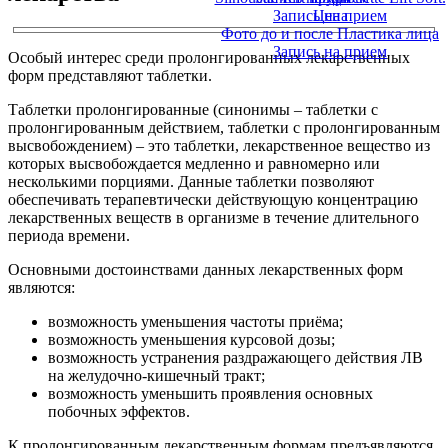
Запись на прием
Цена
Фото до и после Пластика лица
Запись на прием
Особый интерес среди пролонгированных лекарственных
форм представляют таблетки.
Таблетки пролонгированные (синонимы – таблетки с
пролонгированным действием, таблетки с пролонгированным
высвобождением) – это таблетки, лекарственное вещество из
которых высвобождается медленно и равномерно или
несколькими порциями. Данные таблетки позволяют
обеспечивать терапевтически действующую концентрацию
лекарственных веществ в организме в течение длительного
периода времени.
Основными достоинствами данных лекарственных форм
являются:
возможность уменьшения частоты приёма;
возможность уменьшения курсовой дозы;
возможность устранения раздражающего действия ЛВ
на желудочно-кишечный тракт;
возможность уменьшить проявления основных
побочных эффектов.
К пролонгированным лекарственным формам предъявляются