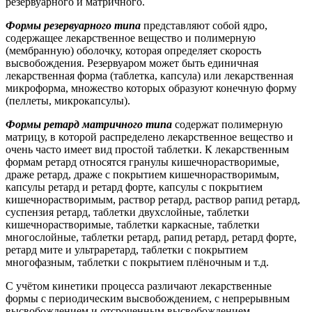
резервуарного и матричного.
Формы резервуарного типа
представляют собой ядро,
содержащее лекарственное вещество и полимерную
(мембранную) оболочку, которая определяет скорость
высвобождения. Резервуаром может быть единичная
лекарственная форма (таблетка, капсула) или лекарственная
микроформа, множество которых образуют конечную форму
(пеллеты, микрокапсулы).
Формы ретард матричного типа
содержат полимерную
матрицу, в которой распределено лекарственное вещество и
очень часто имеет вид простой таблетки. К лекарственным
формам ретард относятся гранулы кишечнорастворимые,
драже ретард, драже с покрытием кишечнорастворимым,
капсулы ретард и ретард форте, капсулы с покрытием
кишечнорастворимым, раствор ретард, раствор рапид ретард,
суспензия ретард, таблетки двухслойные, таблетки
кишечнорастворимые, таблетки каркасные, таблетки
многослойные, таблетки ретард, рапид ретард, ретард форте,
ретард мите и ультраретард, таблетки с покрытием
многофазным, таблетки с покрытием плёночным и т.д.
С учётом кинетики процесса различают лекарственные
формы с периодическим высвобождением, с непрерывным
высвобождением и отсроченным высвобождением.