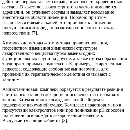
действия первых за счет сокращения просвета кровеносных
сосудов. В качестве вазоконстриктора часто применяется
адреналин, он суживает сосуды и замедляет всасывание
анестетика из области инъекции. Побочно при этом
развивается ишемия тканей, что приводит к снижению
поступления кислорода и развитию гипоксии вплоть до
некроза ткани [7].
Химические методы – это методы пролонгирования,
посредством изменения химической структуры
лекарственного вещества путем замены одних
функциональных групп на другие, а также путем образования
труднорастворимых комплексов. К примеру, лекарственные
вещества, содержащие свободные аминогруппы, для
продления их терапевтического действия связывают с
танином.
Аминотаниновый комплекс образуется в результате реакции
спиртового раствора лекарственного вещества с избытком
танина. Затем комплекс осаждают водой с йодом и
подвергают вакуумной сушке. Комплекс нерастворим, но в
присутствии электролитов или при понижении рН способен
постепенно освобождать лекарственное вещество.
Выпускается в виде таблеток [8].