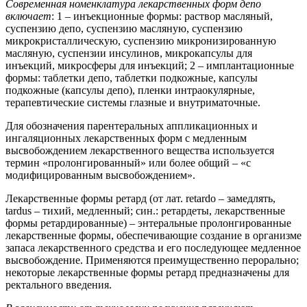
Современная номенклатура лекарственных форм депо
включает
: 1 – инъекционные формы: раствор масляный,
суспензию депо, суспензию масляную, суспензию
микрокристаллическую, суспензию микронизированную
масляную, суспензии инсулинов, микрокапсулы для
инъекций, микросферы для инъекций; 2 – имплантационные
формы: таблетки депо, таблетки подкожные, капсулы
подкожные (капсулы депо), пленки интраокулярные,
терапевтические системы глазные и внутриматочные.
Для обозначения парентеральных аппликационных и
ингаляционных лекарственных форм с медленным
высвобождением лекарственного вещества используется
термин «пролонгированный» или более общий – «с
модифицированным высвобождением».
Лекарственные формы ретард (от лат. retardo – замедлять,
tardus – тихий, медленный; син.: ретардеты, лекарственные
формы ретардированные) – энтеральные пролонгированные
лекарственные формы, обеспечивающие создание в организме
запаса лекарственного средства и его последующее медленное
высвобождение. Применяются преимущественно перорально;
некоторые лекарственные формы ретард предназначены для
ректального введения.