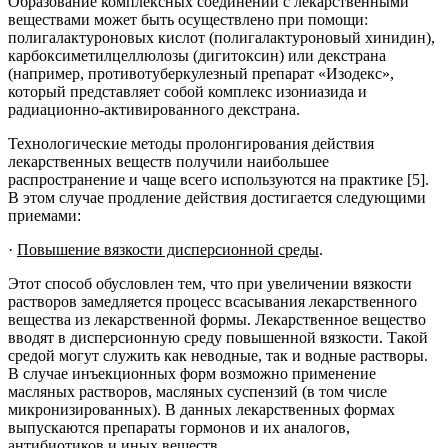
Образование комплексных соединений с лекарственными
веществами может быть осуществлено при помощи:
полигалактуроновых кислот (полигалактуроновый хинидин),
карбоксиметилцеллюлозы (дигитоксин) или декстрана
(например, противотуберкулезный препарат «Изодекс»,
который представляет собой комплекс изониазида и
радиационно-активированного декстрана.
Технологические методы пролонгирования действия
лекарственных веществ получили наибольшее
распространение и чаще всего используются на практике [5].
В этом случае продление действия достигается следующими
приемами:
·
Повышение вязкости дисперсионной среды
.
Этот способ обусловлен тем, что при увеличении вязкости
растворов замедляется процесс всасывания лекарственного
вещества из лекарственной формы. Лекарственное вещество
вводят в дисперсионную среду повышенной вязкости. Такой
средой могут служить как неводные, так и водные растворы.
В случае инъекционных форм возможно применение
масляных растворов, масляных суспензий (в том числе
микронизированных). В данных лекарственных формах
выпускаются препараты гормонов и их аналогов,
антибиотиков и иных веществ.