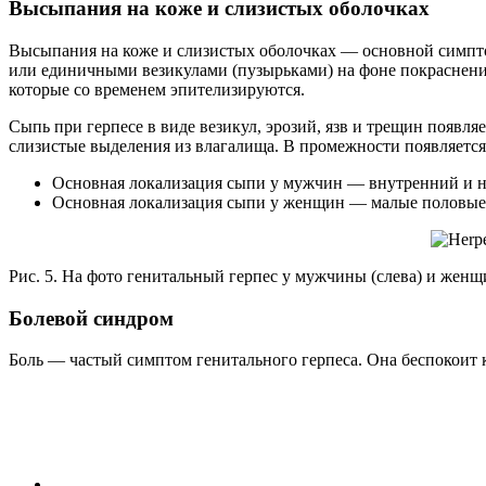
Высыпания на коже и слизистых оболочках
Высыпания на коже и слизистых оболочках — основной симпто
или единичными везикулами (пузырьками) на фоне покраснения
которые со временем эпителизируются.
Сыпь при герпесе в виде везикул, эрозий, язв и трещин появл
слизистые выделения из влагалища. В промежности появляется
Основная локализация сыпи у мужчин — внутренний и нар
Основная локализация сыпи у женщин — малые половые гу
Рис. 5. На фото генитальный герпес у мужчины (слева) и жен
Болевой синдром
Боль — частый симптом генитального герпеса. Она беспокоит