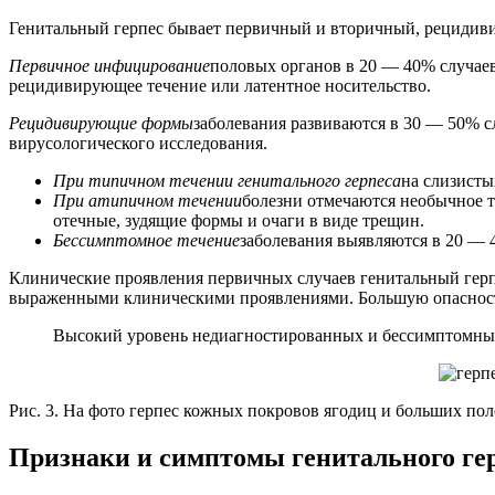
Генитальный герпес бывает первичный и вторичный, рециди
Первичное инфицирование
половых органов в 20 — 40% случае
рецидивирующее течение или латентное носительство.
Рецидивирующие формы
заболевания развиваются в 30 — 50% с
вирусологического исследования.
При типичном течении генитального герпеса
на слизисты
При атипичном течении
болезни отмечаются необычное 
отечные, зудящие формы и очаги в виде трещин.
Бессимптомное течение
заболевания выявляются в 20 —
Клинические проявления первичных случаев генитальный герпе
выраженными клиническими проявлениями. Большую опасность
Высокий уровень недиагностированных и бессимптомных 
Рис. 3. На фото герпес кожных покровов ягодиц и больших пол
Признаки и симптомы генитального ге