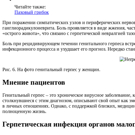
Читайте также:
Паховый грибок
При поражении симпатических узлов и периферических нерво
ганглиорадикулоневрита. Боль проявляется в виде жжения, ча
«острого живота», что связано с герпетической невралгией та
Боль при рецидивирующем течении генитального герпеса встре
инфекционного процесса и ухудшает его прогноз. Нередко ст
Рис. 6. На фото генитальный герпес у женщин.
Мнение пациентов
Генитальный герпес – это хроническое вирусное заболевание, 
столкнувшиеся с этим диагнозом, описывают свой опыт как эм
в личных отношениях. Однако, с поддержкой близких, медицин
полноценную жизнь.
Герпетическая инфекция органов малог