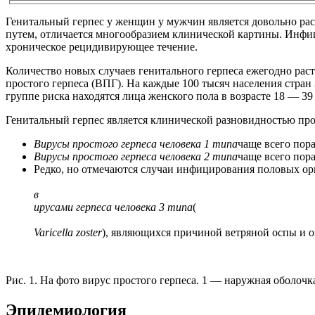
Генитальный герпес у женщин у мужчин является довольно ра
путем, отличается многообразием клинической картины. Инфиц
хроническое рецидивирующее течение.
Количество новых случаев генитального герпеса ежегодно раст
простого герпеса (ВПГ). На каждые 100 тысяч населения стра
группе риска находятся лица женского пола в возрасте 18 — 39 
Генитальный герпес является клинической разновидностью про
Вирусы простого герпеса человека 1 типа
чаще всего пор
Вирусы простого герпеса человека 2 типа
чаще всего пор
Редко, но отмечаются случаи инфицирования половых ор
в
ирусами герпеса человека 3 типа
(
Varicella zoster
), являющихся причиной ветряной оспы и 
Рис. 1. На фото вирус простого герпеса. 1 — наружная оболочк
Эпидемиология