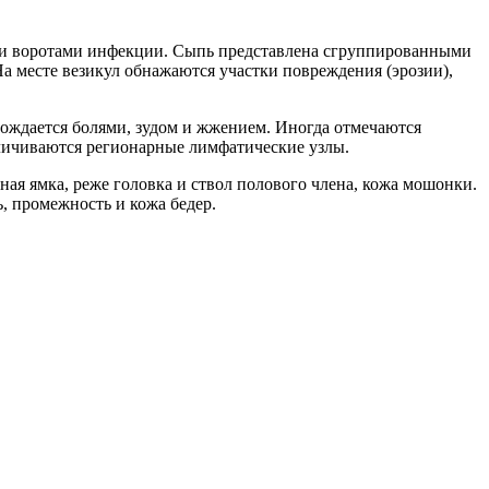
ми воротами инфекции. Сыпь представлена сгруппированными
а месте везикул обнажаются участки повреждения (эрозии),
овождается болями, зудом и жжением. Иногда отмечаются
еличиваются регионарные лимфатические узлы.
ая ямка, реже головка и ствол полового члена, кожа мошонки.
, промежность и кожа бедер.