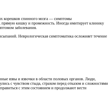
ных корешков спинного мозга — симптомы
ть, прямую кишку и промежность. Иногда имитирует клинику
имптомом заболевания.
высыпаний. Неврологическая симптоматика осложняет течение
нные язвы и язвочки в области половых органов. Люди,
лись с чувством стыда, страхом перед отказом и сложностями
правиться с этим состоянием и продолжают вести