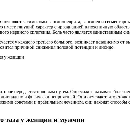
в появляются симптомы ганглионеврита, ганглиев и сегментар
сто имеет тянущий характер с иррадиацией в поясничную облас
зового нервного сплетения. Боль часто является единственным с
чается у каждого третьего больного, возникает независимо от 
ановится причиной снижения половой потенции и либидо.
которое передается половым путем. Оно может вызывать болезне
оционально и физически неприятный. Они отмечают, что столкну
скими советами и правильным лечением, они находят способы с
о таза у женщин и мужчин