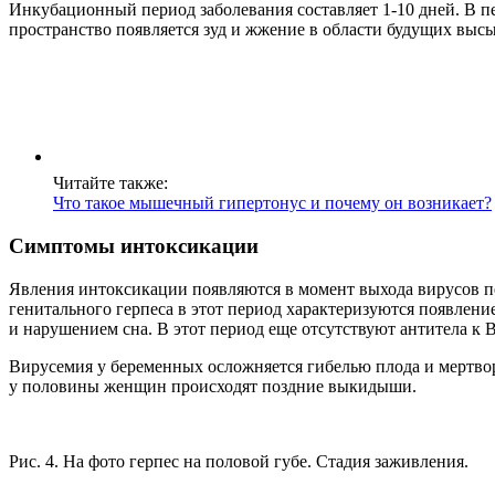
Инкубационный период заболевания составляет 1-10 дней. В 
пространство появляется зуд и жжение в области будущих выс
Читайте также:
Что такое мышечный гипертонус и почему он возникает?
Симптомы интоксикации
Явления интоксикации появляются в момент выхода вирусов п
генитального герпеса в этот период характеризуются появлением 
и на­ру­ше­нием сна. В этот период еще отсутствуют антитела 
Вирусемия у беременных осложняется гибелью плода и мертво
у половины женщин происходят поздние выкидыши.
Рис. 4. На фото герпес на половой губе. Стадия заживления.