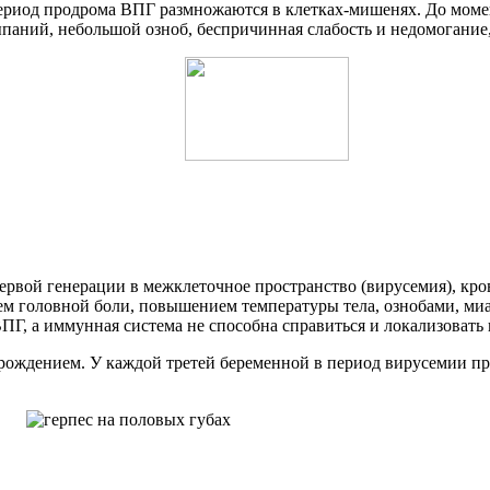
период продрома ВПГ размножаются в клетках-мишенях. До моме
ыпаний, небольшой озноб, беспричинная слабость и недомогание
ервой генерации в межклеточное пространство (вирусемия), к
головной боли, по­вы­ше­нием тем­пе­ра­ту­ры те­ла, оз­нобами, 
к ВПГ, а иммунная система не способна справиться и локализоват
рождением. У каждой третей беременной в период вирусемии пр