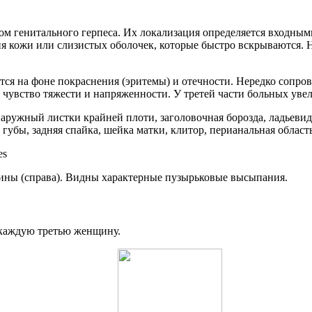
м генитального герпеса. Их локализация определяется входны
 кожи или слизистых оболочек, которые быстро вскрываются. Н
яется на фоне покраснения (эритемы) и отечности. Нередко сопр
 чувство тяжести и напряженности. У третей части больных ув
ужный листки крайней плоти, заголовочная борозда, ладьевидн
бы, задняя спайка, шейка матки, клитор, перианальная область
щины (справа). Видны характерные пузырьковые высыпания.
 каждую третью женщину.