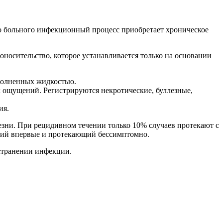
о больного инфекционный процесс приобретает хроническое
носительство, которое устанавливается только на основании
полненных жидкостью.
 ощущений. Регистрируются некротические, буллезные,
ия.
езни. При рецидивном течении только 10% случаев протекают с
ший впервые и протекающий бессимптомно.
странении инфекции.