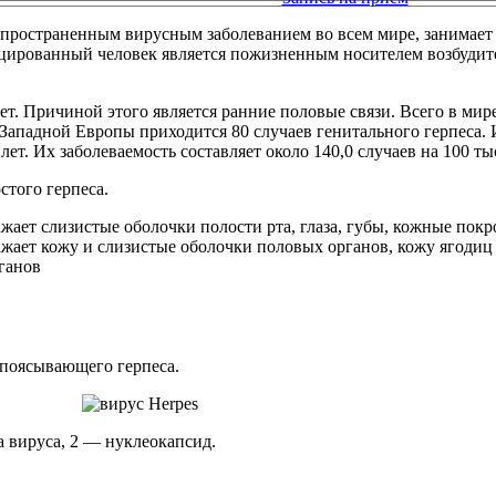
спространенным вирусным заболеванием во всем мире, занимае
ированный человек является пожизненным носителем возбудител
ет. Причиной этого является ранние половые связи. Всего в ми
н Западной Европы приходится 80 случаев генитального герпеса
лет. Их заболеваемость составляет около 140,0 случаев на 100 ты
стого герпеса.
ажает слизистые оболочки полости рта, глаза, губы, кожные пок
ажает кожу и слизистые оболочки половых органов, кожу ягодиц
ганов
опоясывающего герпеса.
а вируса, 2 — нуклеокапсид.