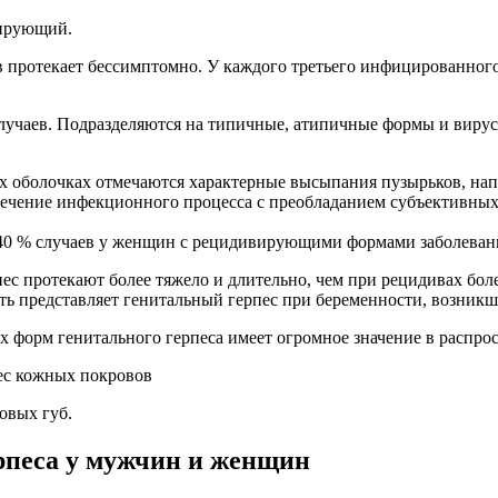
вирующий.
в протекает бессимптомно. У каждого третьего инфицированног
лучаев. Подразделяются на типичные, атипичные формы и вирусо
х оболочках отмечаются характерные высыпания пузырьков, на
течение инфекционного процесса с преобладанием субъективных
 40 % случаев у женщин с рецидивирующими формами заболеван
с протекают более тяжело и длительно, чем при рецидивах бол
 представляет генитальный герпес при беременности, возник
форм генитального герпеса имеет огромное значение в распро
овых губ.
рпеса у мужчин и женщин