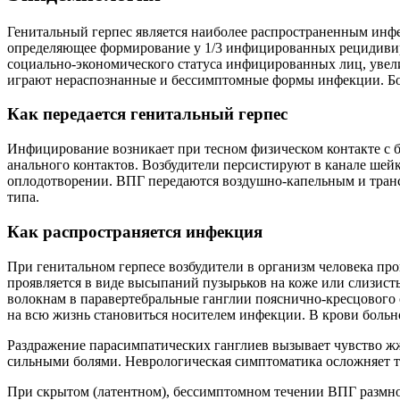
Генитальный герпес является наиболее распространенным инф
определяющее формирование у 1/3 инфицированных рецидивиру
социально-экономического статуса инфицированных лиц, увели
играют нераспознанные и бессимптомные формы инфекции. Бол
Как передается генитальный герпес
Инфицирование возникает при тесном физическом контакте с б
анального контактов. Возбудители персистируют в канале ше
оплодотворении. ВПГ передаются воздушно-капельным и трансф
типа.
Как распространяется инфекция
При генитальном герпесе возбудители в организм человека п
проявляется в виде высыпаний пузырьков на коже или слизисты
волокнам в паравертебральные ганглии пояснично-кресцового о
на всю жизнь становиться носителем инфекции. В крови больн
Раздражение парасимпатических ганглиев вызывает чувство ж
сильными болями. Неврологическая симптоматика осложняет те
При скрытом (латентном), бессимптомном течении ВПГ размно