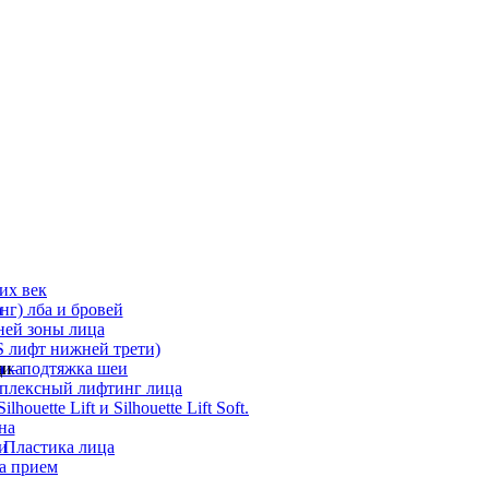
их век
а
г) лба и бровей
ней зоны лица
 лифт нижней трети)
а
ди
ика
 – подтяжка шеи
мплексный лифтинг лица
ouette Lift и Silhouette Lift Soft.
на
и
 Пластика лица
а прием