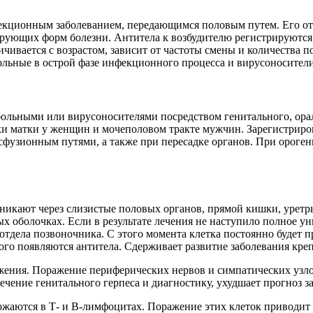
екционным заболеванием, передающимся половым путем. Его от
ющих форм болезни. Антитела к возбудителю регистрируются во
чивается с возрастом, зависит от частоты смены и количества
ьные в острой фазе инфекционного процесса и вирусоносители
ольными или вирусоносителями посредством генитального, орал
йки матки у женщин и мочеполовом тракте мужчин. Зарегистри
узионным путями, а также при пересадке органов. При орогенит
роникают через слизистые половых органов, прямой кишки, ур
х оболочках. Если в результате лечения не наступило полное у
тдела позвоночника. С этого момента клетка постоянно будет п
ого появляются антитела. Сдерживает развитие заболевания кре
жения. Поражение периферических нервов и симпатических узл
чение генитального герпеса и диагностику, ухудшает прогноз з
жаются в Т- и В-лимфоцитах. Поражение этих клеток приводит