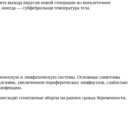
нта выхода вирусов новой генерации во внеклеточное
, иногда — субфебрильная температура тела.
ровеносную и лимфатическую системы. Основные симптомы
ми­ал­гиями, увеличением периферических лимфоузлов, сла­бостью
ь инфекцию.
оисходят спонтанные аборты на ранних сроках беременности,