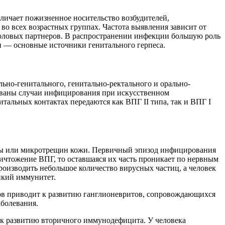
личает пожизненное носительство возбудителей,
 всех возрастных группах. Частота выявления зависит от
 половых партнеров. В распространении инфекции большую роль
 — основные источники генитального герпеса.
ьно-генитального, генитально-ректального и орально-
рованы случаи инфицирования при искусственном
альных контактах передаются как ВПГ II типа, так и ВПГ I
етры или микротрещин кожи. Первичный эпизод инфицирования
ничтожение ВПГ, то оставшаяся их часть проникает по нервным
роизводить небольшое количество вирусных частиц, а человек
пкий иммунитет.
ов приводит к развитию ганглионевритов, сопровождающихся
аболевания.
 к развитию вторичного иммунодефицита. У человека