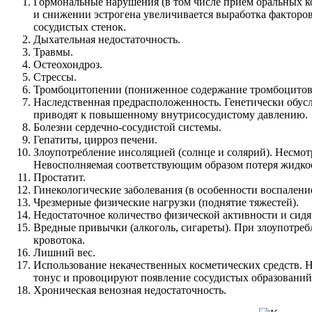
Гормональные нарушения (в том числе прием оральных к
и снижении эстрогена увеличивается выработка факторов
сосудистых стенок.
Дыхательная недостаточность.
Травмы.
Остеохондроз.
Стрессы.
Тромбоцитопении (пониженное содержание тромбоцитов
Наследственная предрасположенность. Генетически обусл
приводят к повышенному внутрисосудистому давлению.
Болезни сердечно-сосудистой системы.
Гепатиты, цирроз печени.
Злоупотребление инсоляцией (солнце и солярий). Несмот
Невосполняемая соответствующим образом потеря жидкос
Простатит.
Гинекологические заболевания (в особенности воспалени
Чрезмерные физические нагрузки (поднятие тяжестей).
Недостаточное количество физической активности и сидя
Вредные привычки (алкоголь, сигареты). При злоупотре
кровотока.
Лишний вес.
Использование некачественных косметических средств. Н
тонус и провоцируют появление сосудистых образований
Хроническая венозная недостаточность.