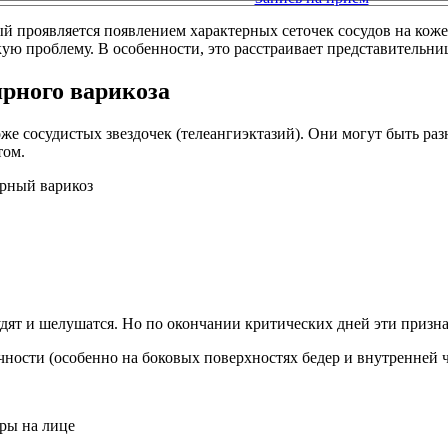
й проявляется появлением характерных сеточек сосудов на коже
кую проблему. В особенности, это расстраивает представительни
рного варикоза
же сосудистых звездочек (телеангиэктазий). Они могут быть раз
том.
ят и шелушатся. Но по окончании критических дней эти призна
ности (особенно на боковых поверхностях бедер и внутренней ча