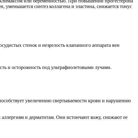
 с климаксом или беременностью. При повышении прогестерона
, уменьшается синтез коллагена и эластина, снижается тонус
судистых стенок и незрелость клапанного аппарата вен
ость и осторожность под ультрафиолетовыми лучами.
способствует увеличению свертываемости крови и нарушению
к аллергиям и дерматитам. Они истончают кожу, снижают ее