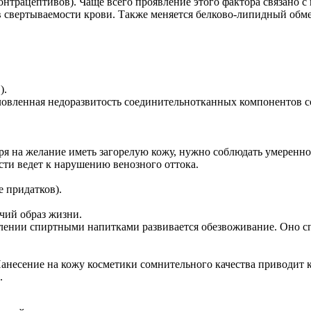
онтрацептивов). Чаще всего проявление этого фактора связано
 свертываемости крови. Также меняется белково-липидный обмен
).
овленная недоразвитость соединительнотканных компонентов со
ря на желание иметь загорелую кожу, нужно соблюдать умеренн
ти ведет к нарушению венозного оттока.
е придатков).
чий образ жизни.
блении спиртными напитками развивается обезвоживание. Оно 
анесение на кожу косметики сомнительного качества приводит 
.