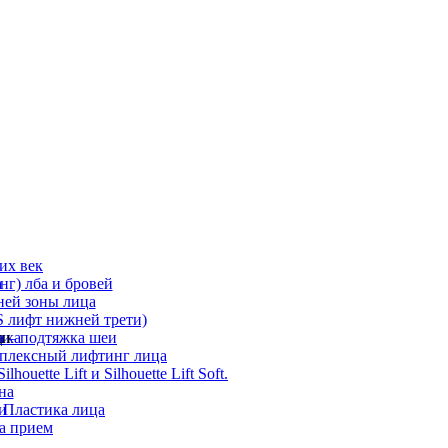
их век
а
г) лба и бровей
ней зоны лица
 лифт нижней трети)
а
ди
ика
 – подтяжка шеи
мплексный лифтинг лица
ouette Lift и Silhouette Lift Soft.
на
и
 Пластика лица
а прием