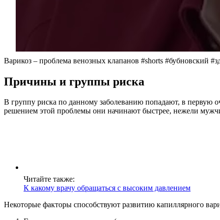
Варикоз – проблема венозных клапанов #shorts #бубновский #з
Причины и группы риска
В группу риска по данному заболеванию попадают, в первую оч
решением этой проблемы они начинают быстрее, нежели мужч
Читайте также:
К какому врачу обращаться с высоким давлением
Некоторые факторы способствуют развитию капиллярного варик