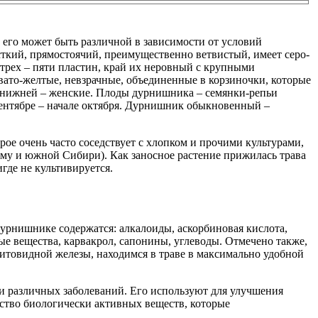
его может быть различной в зависимости от условий
сткий, прямостоячий, преимущественно ветвистый, имеет серо-
трех – пяти пластин, край их неровный с крупными
овато-желтые, невзрачные, объединенные в корзиночки, которые
в нижней – женские. Плоды дурнишника – семянки-репьи
сентябре – начале октября. Дурнишник обыкновенный –
рое очень часто соседствует с хлопком и прочими культурами,
ыму и южной Сибири). Как заносное растение прижилась трава
де не культивируется.
 дурнишнике содержатся: алкалоиды, аскорбиновая кислота,
ые вещества, карвакрол, сапонины, углеводы. Отмечено также,
итовидной железы, находимся в траве в максимально удобной
и различных заболеваний. Его используют для улучшения
ство биологически активных веществ, которые