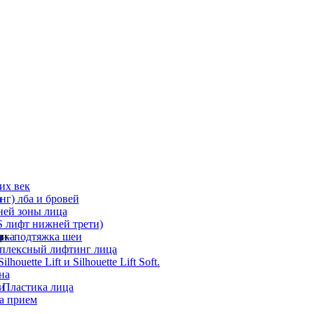
их век
а
г) лба и бровей
ней зоны лица
 лифт нижней трети)
а
ди
ика
 – подтяжка шеи
мплексный лифтинг лица
ouette Lift и Silhouette Lift Soft.
на
и
 Пластика лица
а прием