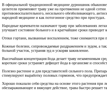
В официальной традиционной медицине дурнишник обыкновенны
целители применяют траву уже на протяжении не одной сотни л
противовоспалительного, несильного обезболивающего, антисеп
народной медицине и как потогонное средство при простудах.
Народные врачеватели назначают траву при заболеваниях легк
улучшает состояние больного и в кратчайшие сроки приводит к
Отеки гортани, вызванные воспалением, тоже снимаются при п
Кожные болезни, сопровождаемые раздражением и зудом, а так
больной участок, устраняя зуд и ускоряя заживление.
Высочайшая концентрация йода делает траву незаменимым сре
короткие сроки устраняет дефицит йода в организме и способс
Полезно растение и для представителей сильного пола. Препа
стимулируют выработку половых гормонов, что предупреждае
Хорошо показали себя средства на основе этого растения при 
обеззараживающее и вяжущее действие, трава быстро решает т