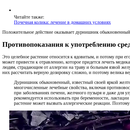
Читайте также:
Почечная колика: лечение в домашних условиях
Положительное действие оказывает дурнишник обыкновенный и
Противопоказания к употреблению сре
Это целебное растение относится к ядовитым, и потому при ег
может привести к отравлению, которое придется лечить меди
людям, страдающим от аллергии на траву и больным язвой жел
них рассчитать верную дозировку сложно, и поэтому велика в
Дурнишник обыкновенный, известный своей яркой желтой
многочисленные лечебные свойства, включая противовос
при заболеваниях печени, желчного пузыря и даже для у
рекомендуется использовать при беременности, лактаци
растение может вызвать аллергические реакции. Поэтому