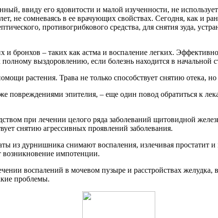
й, ввиду его ядовитости и малой изученности, не используетс
ет, не сомневаясь в ее врачующих свойствах. Сегодня, как и р
тического, противогрибкового средства, для снятия зуда, устр
их и бронхов – таких как астма и воспаление легких. Эффектив
 полному выздоровлению, если болезнь находится в начальной с
омощи растения. Трава не только способствует снятию отека, н
же повреждениями эпителия, – еще один повод обратиться к ле
дством при лечении целого ряда заболеваний щитовидной желез
твует снятию агрессивных проявлений заболевания.
раты из дурнишника снимают воспаления, излечивая простатит и
т возникновение импотенции.
лечении воспалений в мочевом пузыре и расстройствах желудка, 
акие проблемы.