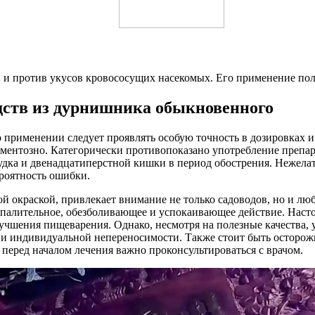
 против укусов кровососущих насекомых. Его применение полно
дств из дурнишника обыкновенного
о применении следует проявлять особую точность в дозировках 
каментозно. Категорически противопоказано употребление пре
удка и двенадцатиперстной кишки в период обострения. Нежелат
ероятность ошибки.
 окраской, привлекает внимание не только садоводов, но и л
палительное, обезболивающее и успокаивающее действие. Насто
лучшения пищеварения. Однако, несмотря на полезные качества, 
и и индивидуальной непереносимости. Также стоит быть осторож
 перед началом лечения важно проконсультироваться с врачом.