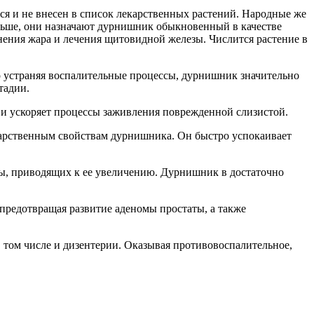
я и не внесен в список лекарственных растений. Народные же
аньше, они назначают дурнишник обыкновенный в качестве
анения жара и лечения щитовидной железы. Числится растение в
но устраняя воспалительные процессы, дурнишник значительно
тадии.
о и ускоряет процессы заживления поврежденной слизистой.
карственным свойствам дурнишника. Он быстро успокаивает
ы, приводящих к ее увеличению. Дурнишник в достаточно
 предотвращая развитие аденомы простаты, а также
в том числе и дизентерии. Оказывая противовоспалительное,