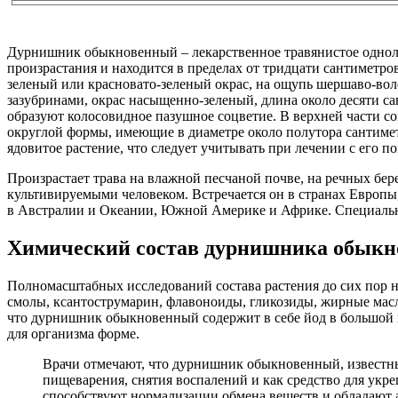
Дурнишник обыкновенный – лекарственное травянистое одноле
произрастания и находится в пределах от тридцати сантиметро
зеленый или красновато-зеленый окрас, на ощупь шершаво-вол
зазубринами, окрас насыщенно-зеленый, длина около десяти са
образуют колосовидное пазушное соцветие. В верхней части с
округлой формы, имеющие в диаметре около полутора сантимет
ядовитое растение, что следует учитывать при лечении с его 
Произрастает трава на влажной песчаной почве, на речных бер
культивируемыми человеком. Встречается он в странах Европы
в Австралии и Океании, Южной Америке и Африке. Специально
Химический состав дурнишника обыкн
Полномасштабных исследований состава растения до сих пор не
смолы, ксантострумарин, флавоноиды, гликозиды, жирные масл
что дурнишник обыкновенный содержит в себе йод в большой 
для организма форме.
Врачи отмечают, что дурнишник обыкновенный, известны
пищеварения, снятия воспалений и как средство для ук
способствуют нормализации обмена веществ и обладают