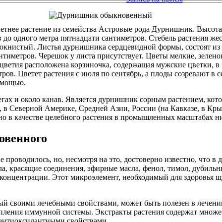
тнее растение из семейства Астровые рода Дурнишник. Высота 
в до одного метра пятнадцати сантиметров. Стебель растения же
окнистый. Листья дурнишника сердцевидной формы, состоят из 
нтиметров. Черешок у листа присутствует. Цветы мелкие, зелен
оцветия расположена корзиночка, содержащая мужские цветки, 
ров. Цветет растения с июля по сентябрь, а плоды созревают в 
помощью.
егах и около канав. Является дурнишник сорным растением, кото
, в Северной Америке, Средней Азии, России (на Кавказе, в Кр
 в качестве целебного растения в промышленных масштабах ниг
овенного
 проводилось, но, несмотря на это, достоверно известно, что в
а, красящие соединения, эфирные масла, фенол, тимол, дубильн
концентрации. Этот микроэлемент, необходимый для здоровья щ
й своими лечебными свойствами, может быть полезен в лечени
репления иммунной системы. Экстракты растения содержат множе
 антиоксидантными свойствами.