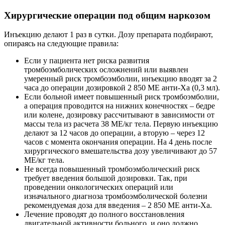
Хирургические операции под общим наркозом
Инъекцию делают 1 раз в сутки. Дозу препарата подбирают,
опираясь на следующие правила:
Если у пациента нет риска развития
тромбоэмболических осложнений или выявлен
умеренный риск тромбоэмболии, инъекцию вводят за 2
часа до операции дозировкой 2 850 МЕ анти-Xa (0,3 мл).
Если больной имеет повышенный риск тромбоэмболии,
а операция проводится на нижних конечностях – бедре
или колене, дозировку рассчитывают в зависимости от
массы тела из расчета 38 МЕ/кг тела. Первую инъекцию
делают за 12 часов до операции, а вторую – через 12
часов с момента окончания операции. На 4 день после
хирургического вмешательства дозу увеличивают до 57
МЕ/кг тела.
Не всегда повышенный тромбоэмболический риск
требует введения большой дозировки. Так, при
проведении онкологических операций или
изначального диагноза тромбоэмболической болезни
рекомендуемая доза для введения – 2 850 МЕ анти-Xa.
Лечение проводят до полного восстановления
двигательной активности больного, и оно должно