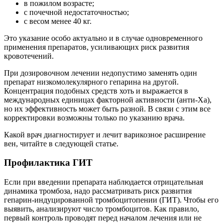
в пожилом возрасте;
с почечной недостаточностью;
с весом менее 40 кг.
Это указание особо актуально и в случае одновременного
применения препаратов, усиливающих риск развития
кровотечений.
При дозировочном лечении недопустимо заменять один
препарат низкомолекулярного гепарина на другой.
Концентрация подобных средств хоть и выражается в
международных единицах факторной активности (анти-Ха),
но их эффективность может быть разной. В связи с этим все
корректировки возможны только по указанию врача.
Какой врач диагностирует и лечит варикозное расширение
вен, читайте в следующей статье.
Профилактика ГИТ
Если при введении препарата наблюдается отрицательная
динамика тромбоза, надо рассматривать риск развития
гепарин-индуцированной тромбоцитопении (ГИТ). Чтобы его
выявить, анализируют число тромбоцитов. Как правило,
первый контроль проводят перед началом лечения или не