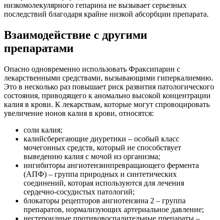
низкомолекулярного гепарина не вызывает серьезных
последствий благодаря крайне низкой абсорбции препарата.
Взаимодействие с другими
препаратами
Опасно одновременно использовать Фраксипарин с
лекарственными средствами, вызывающими гиперкалиемию.
Это в несколько раз повышает риск развития патологического
состояния, приводящего к аномально высокой концентрации
калия в крови. К лекарствам, которые могут спровоцировать
увеличение ионов калия в крови, относятся:
соли калия;
калийсберегающие диуретики – особый класс
мочегонных средств, который не способствует
выведению калия с мочой из организма;
ингибиторы ангиотензинпревращающего фермента
(АПФ) – группа природных и синтетических
соединений, которая используются для лечения
сердечно-сосудистых патологий;
блокаторы рецепторов ангиотензина 2 – группа
препаратов, нормализующих артериальное давление;
нестероидные противовоспалительные препараты –