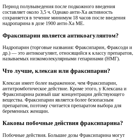
Период полувыведения после подкожного введения
составляет около 3,5 ч. Однако анти-Ха активность
сохраняется в течение минимум 18 часов после введения
надропарина в дозе 1900 анти-Ха ME.
Фраксипарин является антикоагулянтом?
Надропарин (торговые названия: Фраксипарин, Фраксоди и
др.) — это антикоагулянт, относящийся к классу препаратов,
называемых низкомолекулярными гепаринами (НМГ).
Что лучше, клексан или фраксипарин?
Клексан имеет более выраженное, чем Фраксипарин,
антитромботическое действие. Кроме этого, у Клексана и
Фраксипарина разный шаг концентрации действующего
вещества. Фраксипарин является более безопасным
препаратом, поэтому считается препаратом выбора для
беременных женщин.
Каковы побочные действия фраксипарина?
Побочные действия. Большие дозы Фраксипарина могут