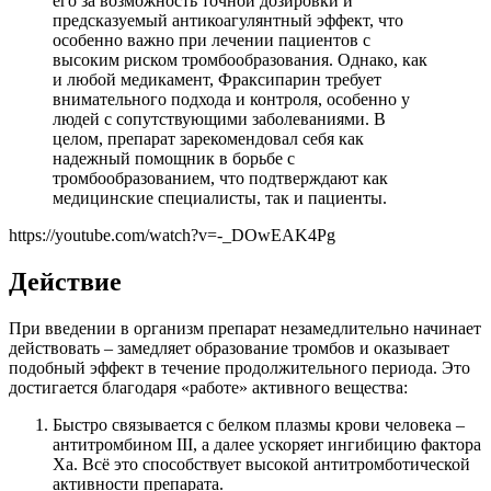
его за возможность точной дозировки и
предсказуемый антикоагулянтный эффект, что
особенно важно при лечении пациентов с
высоким риском тромбообразования. Однако, как
и любой медикамент, Фраксипарин требует
внимательного подхода и контроля, особенно у
людей с сопутствующими заболеваниями. В
целом, препарат зарекомендовал себя как
надежный помощник в борьбе с
тромбообразованием, что подтверждают как
медицинские специалисты, так и пациенты.
https://youtube.com/watch?v=-_DOwEAK4Pg
Действие
При введении в организм препарат незамедлительно начинает
действовать – замедляет образование тромбов и оказывает
подобный эффект в течение продолжительного периода. Это
достигается благодаря «работе» активного вещества:
Быстро связывается с белком плазмы крови человека –
антитромбином III, а далее ускоряет ингибицию фактора
Xa. Всё это способствует высокой антитромботической
активности препарата.