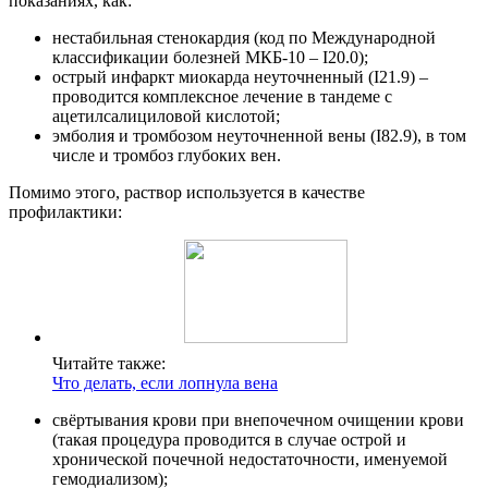
показаниях, как:
нестабильная стенокардия (код по Международной
классификации болезней МКБ-10 – I20.0);
острый инфаркт миокарда неуточненный (I21.9) –
проводится комплексное лечение в тандеме с
ацетилсалициловой кислотой;
эмболия и тромбозом неуточненной вены (I82.9), в том
числе и тромбоз глубоких вен.
Помимо этого, раствор используется в качестве
профилактики:
Читайте также:
Что делать, если лопнула вена
свёртывания крови при внепочечном очищении крови
(такая процедура проводится в случае острой и
хронической почечной недостаточности, именуемой
гемодиализом);