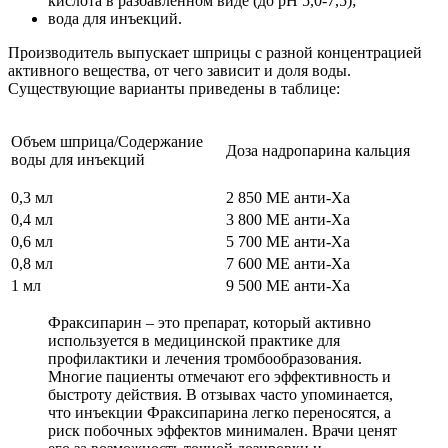
кислота в разбавленном виде (до рН 5,0-7,5);
вода для инъекций.
Производитель выпускает шприцы с разной концентрацией
активного вещества, от чего зависит и доля воды.
Существующие варианты приведены в таблице:
Объем шприца/Содержание
Доза надропарина кальция
воды для инъекций
0,3 мл
2 850 МЕ анти-Ха
0,4 мл
3 800 МЕ анти-Ха
0,6 мл
5 700 МЕ анти-Ха
0,8 мл
7 600 МЕ анти-Ха
1 мл
9 500 МЕ анти-Ха
Фраксипарин – это препарат, который активно
используется в медицинской практике для
профилактики и лечения тромбообразования.
Многие пациенты отмечают его эффективность и
быстроту действия. В отзывах часто упоминается,
что инъекции Фраксипарина легко переносятся, а
риск побочных эффектов минимален. Врачи ценят