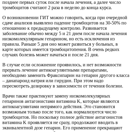
позднее первых суток после начала лечения, а далее число
тромбоцитов считают 2 раза в неделю до конца курса.
О возникновении ГИТ можно говорить, когда при очередной
сдаче анализов выявлено падение тромбоцитов на 30-50% по
отношению к предыдущему контролю. Развивается
заболевание обычно между 5 и 21 днем после начала лечения
низкомолекулярным гепарином, но есть исключения из
правила. Раньше 5 дня оно может развиться у больных, в
карте которых имеется тромбоцитопения. В очень редких
случаях болезнь может начаться и после 21 дня.
В случае если осложнение проявилось, и нет возможности
прервать лечение антикоагулянтными препаратами,
необходимо заменить Фраксипарин на гепарин другого класса
– данапароид натрия или гирудин. При этом надо
пересмотреть дозировку в зависимости от течения болезни.
Врачи также практикуют замену низкомолекулярных
гепаринов антагонистами витамина K, которые являются
антикоагулянтами непрямого действия. Это становится
возможным только после того, как нормализуется число
тромбоцитов. Но поскольку полное действие антагонистов
витамина K проявляется не сразу, продолжают вводить в
эквивалентной дозе гепарин. Его применение прекращают