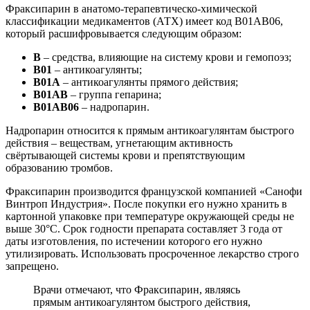
Фраксипарин в анатомо-терапевтическо-химической
классификации медикаментов (АТХ) имеет код B01AB06,
который расшифровывается следующим образом:
B
– средства, влияющие на систему крови и гемопоэз;
B01
– антикоагулянты;
B01A
– антикоагулянты прямого действия;
B01AB
– группа гепарина;
B01AB06
– надропарин.
Надропарин относится к прямым антикоагулянтам быстрого
действия – веществам, угнетающим активность
свёртывающей системы крови и препятствующим
образованию тромбов.
Фраксипарин производится французской компанией «Санофи
Винтроп Индустрия». После покупки его нужно хранить в
картонной упаковке при температуре окружающей среды не
выше 30°C. Срок годности препарата составляет 3 года от
даты изготовления, по истечении которого его нужно
утилизировать. Использовать просроченное лекарство строго
запрещено.
Врачи отмечают, что Фраксипарин, являясь
прямым антикоагулянтом быстрого действия,