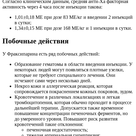
Согласно клиническим данным, средняя анти-Ха факторная
активность через 4 часа после инъекции такова:
1,01±0,18 МЕ при дозе 83 МЕ/кг и введении 2 инъекций
в сутки;
1,34±0,15 МЕ при дозе 168 МЕ/кг и 1 инъекции в сутки.
Побочные действия
У Фраксипарина есть ряд побочных действий:
Образование гематомы в области введения инъекции. У
некоторых людей могут появляться плотные узелки,
которые не требуют специального лечения. Они
исчезают сами через несколько дней.
Некроз кожи и аллергическая реакция, которая
сопровождается покраснением кожных покровов, зудом.
Кровотечение в различных локализациях и легкая
тромбоцитопения, которая обычно проходит в процессе
дальнейшей терапии. Допускается также временное
повышение концентрации печеночных ферментов, но
до умеренного уровня. Повышают риск развития
кровотечений такие отклонения:
печеночная недостаточность;
тяжелая артериальная гипертензия;