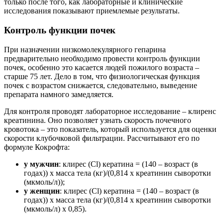
только после того, как лабораторные и клинические
исследования показывают приемлемые результаты.
Контроль функции почек
При назначении низкомолекулярного гепарина
предварительно необходимо провести контроль функции
почек, особенно это касается людей пожилого возраста –
старше 75 лет. Дело в том, что физиологическая функция
почек с возрастом снижается, следовательно, выведение
препарата намного замедляется.
Для контроля проводят лабораторное исследование – клиренс
креатинина. Оно позволяет узнать скорость почечного
кровотока – это показатель, который используется для оценки
скорости клубочковой фильтрации. Рассчитывают его по
формуле Кокрофта:
у мужчин
: клирес (Cl) кератина = (140 – возраст (в
годах)) x масса тела (кг)/(0,814 x креатинин сыворотки
(мкмоль/л));
у женщин
: клирес (Cl) кератина = (140 – возраст (в
годах)) x масса тела (кг)/(0,814 x креатинин сыворотки
(мкмоль/л) x 0,85).