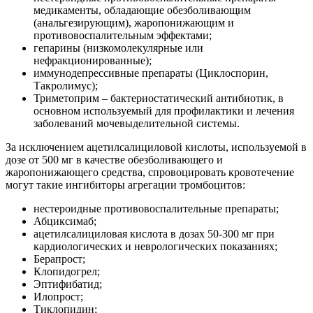
медикаменты, обладающие обезболивающим
(анальгезирующим), жаропонижающим и
противовоспалительным эффектами;
гепарины (низкомолекулярные или
нефракционированные);
иммунодепрессивные препараты (Циклоспорин,
Такролимус);
Триметоприм – бактериостатический антибиотик, в
основном используемый для профилактики и лечения
заболеваний мочевыделительной системы.
За исключением ацетилсалициловой кислоты, используемой в
дозе от 500 мг в качестве обезболивающего и
жаропонижающего средства, спровоцировать кровотечение
могут такие ингибиторы агрегации тромбоцитов:
нестероидные противовоспалительные препараты;
Абциксимаб;
ацетилсалициловая кислота в дозах 50-300 мг при
кардиологических и неврологических показаниях;
Берапрост;
Клопидогрел;
Эптифибатид;
Илопрост;
Тиклопидин;