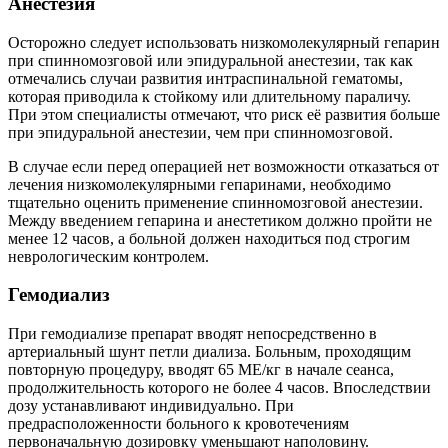
Анестезия
Осторожно следует использовать низкомолекулярный гепарин
при спинномозговой или эпидуральной анестезии, так как
отмечались случаи развития интраспинальной гематомы,
которая приводила к стойкому или длительному параличу.
При этом специалисты отмечают, что риск её развития больше
при эпидуральной анестезии, чем при спинномозговой.
В случае если перед операцией нет возможности отказаться от
лечения низкомолекулярными гепаринами, необходимо
тщательно оценить применение спинномозговой анестезии.
Между введением гепарина и анестетиком должно пройти не
менее 12 часов, а больной должен находиться под строгим
неврологическим контролем.
Гемодиализ
При гемодиализе препарат вводят непосредственно в
артериальный шунт петли диализа. Больным, проходящим
повторную процедуру, вводят 65 МЕ/кг в начале сеанса,
продолжительность которого не более 4 часов. Впоследствии
дозу устанавливают индивидуально. При
предрасположенности больного к кровотечениям
первоначальную дозировку уменьшают наполовину.