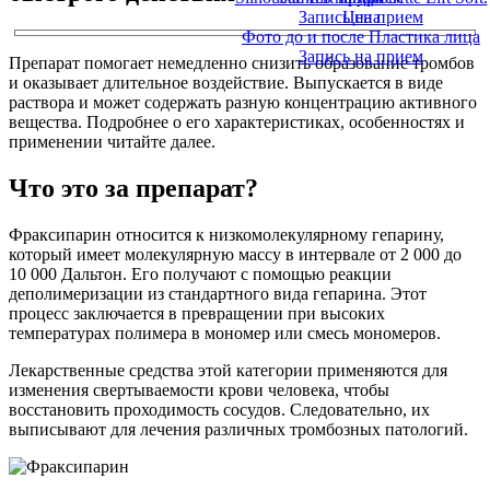
Запись на прием
Цена
Фото до и после Пластика лица
Запись на прием
Препарат помогает немедленно снизить образование тромбов
и оказывает длительное воздействие. Выпускается в виде
раствора и может содержать разную концентрацию активного
вещества. Подробнее о его характеристиках, особенностях и
применении читайте далее.
Что это за препарат?
Фраксипарин относится к низкомолекулярному гепарину,
который имеет молекулярную массу в интервале от 2 000 до
10 000 Дальтон. Его получают с помощью реакции
деполимеризации из стандартного вида гепарина. Этот
процесс заключается в превращении при высоких
температурах полимера в мономер или смесь мономеров.
Лекарственные средства этой категории применяются для
изменения свертываемости крови человека, чтобы
восстановить проходимость сосудов. Следовательно, их
выписывают для лечения различных тромбозных патологий.