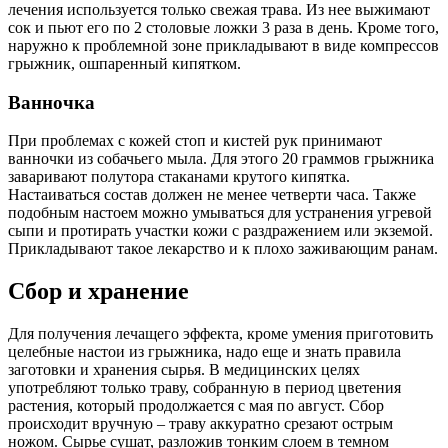
лечения используется только свежая трава. Из нее выжимают
сок и пьют его по 2 столовые ложки 3 раза в день. Кроме того,
наружно к проблемной зоне прикладывают в виде компрессов
грыжник, ошпаренный кипятком.
Ванночка
При проблемах с кожей стоп и кистей рук принимают
ванночки из собачьего мыла. Для этого 20 граммов грыжника
заваривают полутора стаканами крутого кипятка.
Настаиваться состав должен не менее четверти часа. Также
подобным настоем можно умываться для устранения угревой
сыпи и протирать участки кожи с раздражением или экземой.
Прикладывают такое лекарство и к плохо заживающим ранам.
Сбор и хранение
Для получения лечащего эффекта, кроме умения приготовить
целебные настои из грыжника, надо еще и знать правила
заготовки и хранения сырья. В медицинских целях
употребляют только траву, собранную в период цветения
растения, который продолжается с мая по август. Сбор
происходит вручную – траву аккуратно срезают острым
ножом. Сырье сушат, разложив тонким слоем в темном