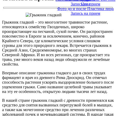
Запись на прием
Цена
Фото до и после Пластика лица
Запись на прием
Грыжник гладкий – это многолетнее травянистое растение,
относящееся к семейству Гвоздичных, широко
произрастающее на песчаной, сухой почве. Он распространен
повсеместно в Европе за исключением, конечно, районов
Крайнего Севера, где климатические условия слишком
суровы для этого природного лекаря. Встречается грыжник в
Средней Азии, Средиземноморье, во многих странах
Северной Африки. И во всех регионах, где произрастает эта
трава, уже много веков назад люди обнаружили ее лечебные
свойства.
Впервые описание грыжника гладкого дал в своих трудах
фармацевт и врач из древнего Рима Диоскрид. Он отмечал
способность растения ускорять выздоровление больного после
ущемления грыжи. Само название целебной травы указывает
на эту ее особенность, открытую людьми тысячи лет назад.
В нашей стране грыжник гладкий с древности применялся как
средство для снятия вызванных перегрузкой болей в мышцах,
а также как мочегонное средство при лечении различных
заболеваний почек и мочевыводящей системы. В народе такая