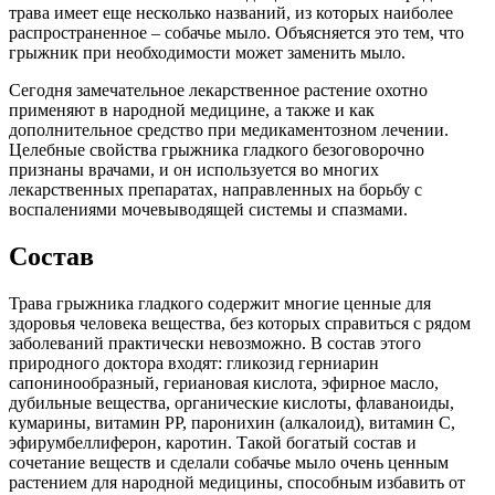
трава имеет еще несколько названий, из которых наиболее
распространенное – собачье мыло. Объясняется это тем, что
грыжник при необходимости может заменить мыло.
Сегодня замечательное лекарственное растение охотно
применяют в народной медицине, а также и как
дополнительное средство при медикаментозном лечении.
Целебные свойства грыжника гладкого безоговорочно
признаны врачами, и он используется во многих
лекарственных препаратах, направленных на борьбу с
воспалениями мочевыводящей системы и спазмами.
Состав
Трава грыжника гладкого содержит многие ценные для
здоровья человека вещества, без которых справиться с рядом
заболеваний практически невозможно. В состав этого
природного доктора входят: гликозид герниарин
сапонинообразный, гериановая кислота, эфирное масло,
дубильные вещества, органические кислоты, флаваноиды,
кумарины, витамин РР, паронихин (алкалоид), витамин С,
эфирумбеллиферон, каротин. Такой богатый состав и
сочетание веществ и сделали собачье мыло очень ценным
растением для народной медицины, способным избавить от