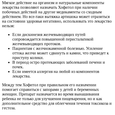
Мягкое действие на организм и натуральные компоненты
лекарства позволяют назначать Хофитол при наличии
побочных действий на другие медикаменты со сходным
действием. Но все-таки вытяжка артишока может отразиться
на состоянии здоровья негативно, использовать это лекарство
нельзя:
Если дискинезия желчевыводящих путей
сопровождается повышенной перистальтикой
желчевыводящих протоков.
Пациентам с желчнокаменной болезнью. Усиление
оттока желчи может сдвинуть и камни, что приведет к
приступу колики.
В период остро протекающих заболеваний печени и
почек.
Если имеется аллергия на любой из компонентов
лекарства.
Между тем Хофитол при правильном его назначении
помогает справиться с запорами у детей и беременных
женщин. Препарат назначается во время вынашивания
ребенка не только для улучшения пищеварения, но и как
дополнительное средство для облегчения течения токсикоза и
гестоза.