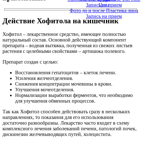
Запись на прием
Цена
Фото до и после Пластика лица
Запись на прием
Действие Хофитола на кишечник
Хофитол – лекарственное средство, имеющее полностью
натуральный состав. Основной действующий компонент
препарата – водная вытяжка, полученная из свежих листьев
растения с целебными свойствами – артишока полевого.
Препарат создан с целью:
Восстановления гепатоцитов – клеток печени.
Усиления желчеотделения.
Снижения концентрации мочевины в крови.
Улучшения мочеотделения.
Нормализации выработки ферментов, что необходимо
для улучшения обменных процессов.
Так как Хофитол способен действовать сразу в нескольких
направлениях, то показания для его использования
достаточно разнообразны. Лекарство часто входит в схему
комплексного лечения заболеваний печени, патологий почек,
дискинезии желчевыводящих путей, холецистита.