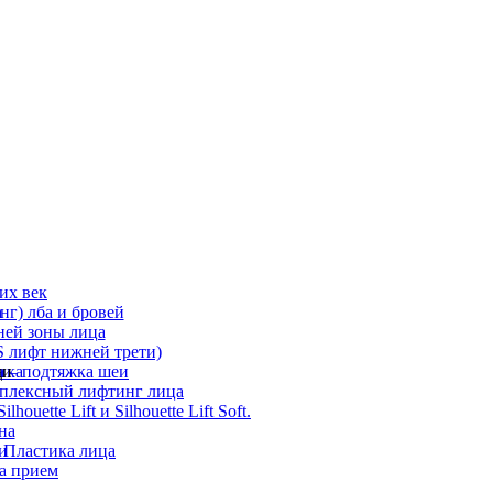
их век
а
г) лба и бровей
ней зоны лица
 лифт нижней трети)
а
ди
ика
 – подтяжка шеи
мплексный лифтинг лица
ouette Lift и Silhouette Lift Soft.
на
и
 Пластика лица
а прием