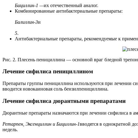
Бициллин-1 —
их отечественный аналог.
Комбинированные антибактериальные препараты:
Билиллин-3
и
5
.
Антибактериальные препараты, рекомендуемые к примен
Рис. 2. Плесень пенициллина — основной враг бледной трепо
Лечение сифилиса пенициллином
Препараты группы пенициллина используются при лечении сиф
вводится новокаиновая соль бензилпенициллина.
Лечение сифилиса дюрантными препаратами
Дюрантные препараты назначаются при лечении сифилиса в ам
Ретарпен, Эксенциллин и Бициллин-1
вводятся в однократной доз
недель.