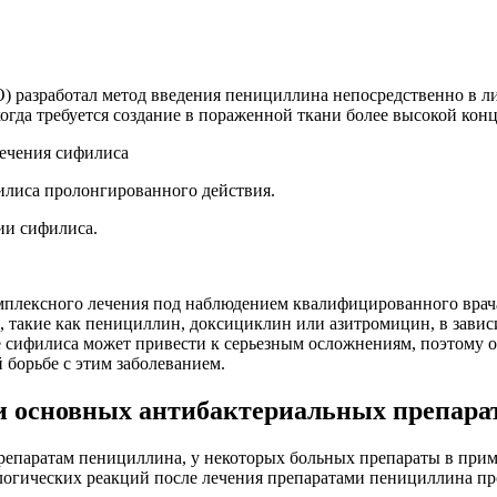
) разработал метод введения пенициллина непосредственно в 
огда требуется создание в пораженной ткани более высокой кон
илиса пролонгированного действия.
ии сифилиса.
комплексного лечения под наблюдением квалифицированного вра
, такие как пенициллин, доксициклин или азитромицин, в завис
е сифилиса может привести к серьезным осложнениям, поэтому о
борьбе с этим заболеванием.
и основных антибактериальных препара
препаратам пенициллина, у некоторых больных препараты в при
ологических реакций после лечения препаратами пенициллина пр