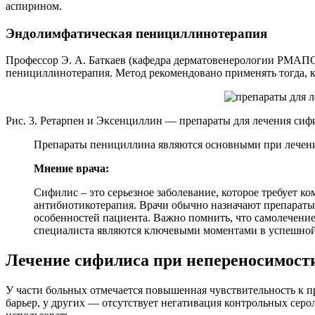
аспирином.
Эндолимфатическая пенициллинотерапия
Профессор Э. А. Баткаев (кафедра дерматовенерологии РМАПО
пенициллинотерапия. Метод рекомендовано применять тогда, к
Рис. 3. Ретарпен и Эксенциллин — препараты для лечения сиф
Препараты пенициллина являются основными при лечен
Мнение врача:
Сифилис – это серьезное заболевание, которое требует 
антибиотикотерапия. Врачи обычно назначают препараты
особенностей пациента. Важно помнить, что самолечени
специалиста являются ключевыми моментами в успешной 
Лечение сифилиса при непереносимост
У части больных отмечается повышенная чувствительность к 
барьер, у других — отсутствует негативация контрольных сер