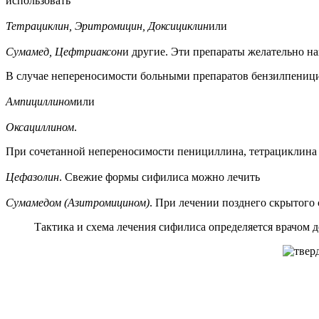
использовать
Тетрациклин, Эритромицин, Доксициклин
или
Сумамед, Цефтриаксон
и другие. Эти препараты желательно на
В случае непереносимости больными препаратов бензилпениц
Ампициллином
или
Оксациллином
.
При сочетанной непереносимости пенициллина, тетрациклина 
Цефазолин
. Свежие формы сифилиса можно лечить
Сумамедом (Азитромицином)
. При лечении позднего скрытого
Тактика и схема лечения сифилиса определяется врачом 