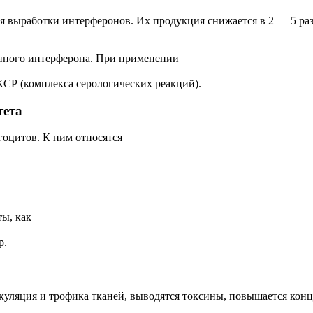
я выработки интерферонов. Их продукция снижается в 2 — 5 р
енного интерферона. При применении
КСР (комплекса серологических реакций).
тета
оцитов. К ним относятся
ы, как
р.
ляция и трофика тканей, выводятся токсины, повышается конце