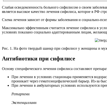
Слабая осведомленность больного сифилисом о своем заболев
является высокое качество лечения сифилиса, которое в РФ ст
Схема лечения зависит от формы заболевания и социально-псих
Максимально эффективным считается лечение сифилиса в усло
условиях показано социально адаптированным лицам, желающи
Рис. 1. На фото твердый шанкр при сифилисе у женщины и му
Антибиотики при сифилисе
Основу специфического лечения сифилиса составляют препар
При лечении в условиях стационара применяется водора
проникает через гематоэнцефалический барьер. Из-за быс
При лечении в амбулаторных условиях используются пр
Ретарпен
и
Экстенциллин
и