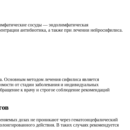
лимфатические сосуды — эндолимфатическая
центрации антибиотика, а также при лечении нейросифилиса.
ча. Основным методом лечения сифилиса является
имости от стадии заболевания и индивидуальных
бращение к врачу и строгое соблюдение рекомендаций
тов
меняемых дозах не проникают через гематоэнцефалический
олонгированного действия. В таких случаях рекомендуется