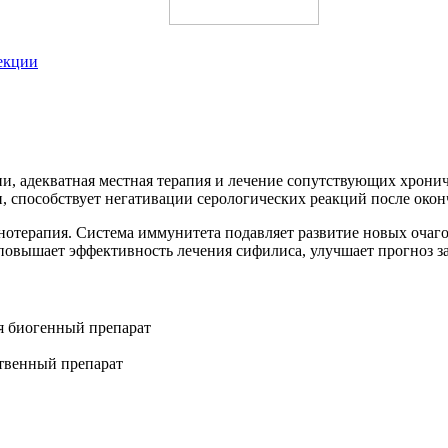
екции
и, адекватная местная терапия и лечение сопутствующих хрони
 способствует негативации серологических реакций после окон
отерапия. Система иммунитета подавляет развитие новых очаго
овышает эффективность лечения сифилиса, улучшает прогноз за
я биогенный препарат
ственный препарат