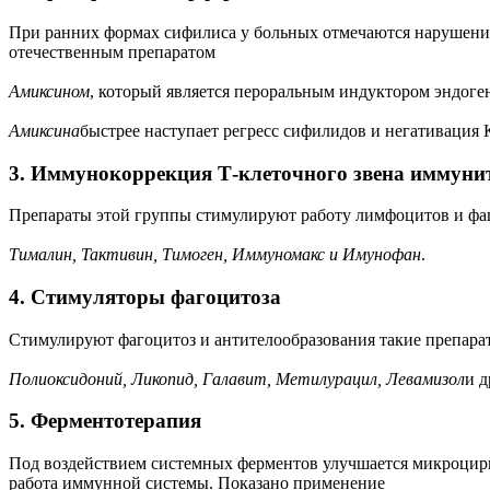
При ранних формах сифилиса у больных отмечаются нарушени
отечественным препаратом
Амиксином
, который является пероральным индуктором эндог
Амиксина
быстрее наступает регресс сифилидов и негативация 
3. Иммунокоррекция Т-клеточного звена иммуни
Препараты этой группы стимулируют работу лимфоцитов и фаг
Тималин, Тактивин, Тимоген, Иммуномакс и Имунофан
.
4. Стимуляторы фагоцитоза
Стимулируют фагоцитоз и антителообразования такие препарат
Полиоксидоний, Ликопид, Галавит, Метилурацил, Левамизол
и д
5. Ферментотерапия
Под воздействием системных ферментов улучшается микроцирку
работа иммунной системы. Показано применение