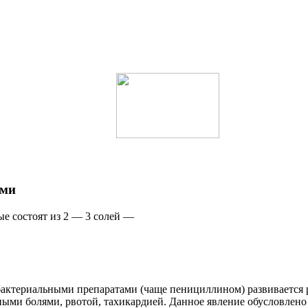
ами
е состоят из 2 — 3 солей —
ибактериальными препаратами (чаще пенициллином) развивается 
ми болями, рвотой, тахикардией. Данное явление обусловлено