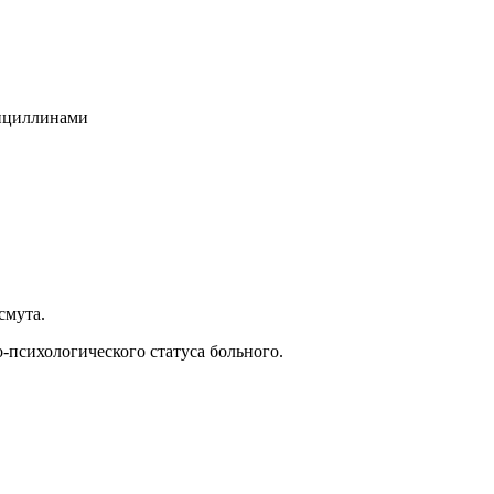
нициллинами
смута.
-психологического статуса больного.