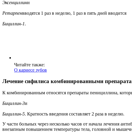
Эксенциллин
и
Ретарпен
вводятся 1 раз в неделю, 1 раз в пять дней вводится
Бициллин-1
.
Читайте также:
О кариесе зубов
Лечение сифилиса комбинированными препарат
К комбинированным относятся препараты пенициллина, которы
Бициллин-3
и
Бициллин-5
. Кратность введения составляет 2 раза в неделю.
У части больных через несколько часов от начала лечения ант
внезапным повышением температуры тела, головной и мышечны