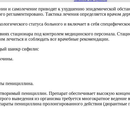
ании и самолечение приводят к ухудшению эпидемической обст
рого регламентировано. Тактика лечения определяется врачом де
ологического статуса больного и включает в себя специфическое
виях стационара под контролем медицинского персонала. Стаци
м лечиться и соблюдать все врачебные рекомендации.
жчины.
аты пенициллина.
створимый пенициллин. Препарат обеспечивает высокую концен
трого выведения из организма требуется многократное ведение в
епараты пенициллина пролонгированного действия (дюрантные 