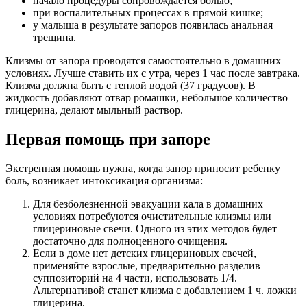
начало процедуры сопровождается болью;
при воспалительных процессах в прямой кишке;
у малыша в результате запоров появилась анальная
трещина.
Клизмы от запора проводятся самостоятельно в домашних
условиях. Лучше ставить их с утра, через 1 час после завтрака.
Клизма должна быть с теплой водой (37 градусов). В
жидкость добавляют отвар ромашки, небольшое количество
глицерина, делают мыльный раствор.
Первая помощь при запоре
Экстренная помощь нужна, когда запор приносит ребенку
боль, возникает интоксикация организма:
Для безболезненной эвакуации кала в домашних
условиях потребуются очистительные клизмы или
глицериновые свечи. Одного из этих методов будет
достаточно для полноценного очищения.
Если в доме нет детских глицериновых свечей,
применяйте взрослые, предварительно разделив
суппозиторий на 4 части, использовать 1/4.
Альтернативой станет клизма с добавлением 1 ч. ложки
глицерина.