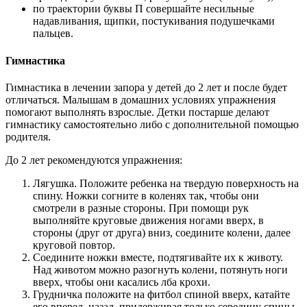
по траектории буквы П совершайте несильные
надавливания, щипки, постукивания подушечками
пальцев.
Гимнастика
Гимнастика в лечении запора у детей до 2 лет и после будет
отличаться. Малышам в домашних условиях упражнения
помогают выполнять взрослые. Детки постарше делают
гимнастику самостоятельно либо с дополнительной помощью
родителя.
До 2 лет рекомендуются упражнения:
Лягушка. Положите ребенка на твердую поверхность на
спину. Ножки согните в коленях так, чтобы они
смотрели в разные стороны. При помощи рук
выполняйте круговые движения ногами вверх, в
стороны (друг от друга) вниз, соедините колени, далее
круговой повтор.
Соедините ножки вместе, подтягивайте их к животу.
Над животом можно разогнуть колени, потянуть ноги
вверх, чтобы они касались лба крохи.
Грудничка положите на фитбол спиной вверх, катайте
его вперед, назад, придерживая только середину спины,