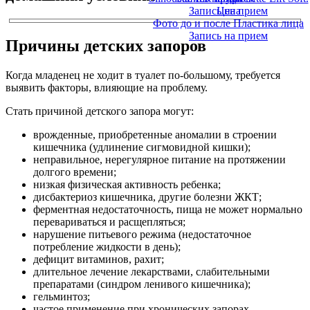
Запись на прием
Цена
Фото до и после Пластика лица
Запись на прием
Причины детских запоров
Когда младенец не ходит в туалет по-большому, требуется
выявить факторы, влияющие на проблему.
Стать причиной детского запора могут:
врожденные, приобретенные аномалии в строении
кишечника (удлинение сигмовидной кишки);
неправильное, нерегулярное питание на протяжении
долгого времени;
низкая физическая активность ребенка;
дисбактериоз кишечника, другие болезни ЖКТ;
ферментная недостаточность, пища не может нормально
перевариваться и расщепляться;
нарушение питьевого режима (недостаточное
потребление жидкости в день);
дефицит витаминов, рахит;
длительное лечение лекарствами, слабительными
препаратами (синдром ленивого кишечника);
гельминтоз;
частое применение при хронических запорах