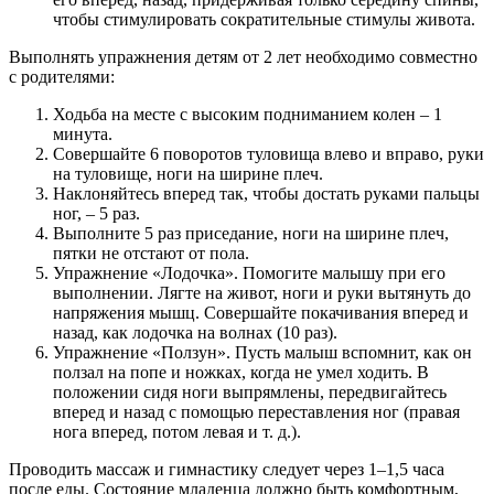
чтобы стимулировать сократительные стимулы живота.
Выполнять упражнения детям от 2 лет необходимо совместно
с родителями:
Ходьба на месте с высоким подниманием колен – 1
минута.
Совершайте 6 поворотов туловища влево и вправо, руки
на туловище, ноги на ширине плеч.
Наклоняйтесь вперед так, чтобы достать руками пальцы
ног, – 5 раз.
Выполните 5 раз приседание, ноги на ширине плеч,
пятки не отстают от пола.
Упражнение «Лодочка». Помогите малышу при его
выполнении. Лягте на живот, ноги и руки вытянуть до
напряжения мышц. Совершайте покачивания вперед и
назад, как лодочка на волнах (10 раз).
Упражнение «Ползун». Пусть малыш вспомнит, как он
ползал на попе и ножках, когда не умел ходить. В
положении сидя ноги выпрямлены, передвигайтесь
вперед и назад с помощью переставления ног (правая
нога вперед, потом левая и т. д.).
Проводить массаж и гимнастику следует через 1–1,5 часа
после еды. Состояние младенца должно быть комфортным,