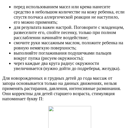
перед использованием масел или крема нанесите
средство в небольшом количестве на кожу ребенка, если
спустя полчаса аллергической реакции не наступило,
его можно применять;
для результата важен настрой. Поговорите с младенцем,
развеселите его, спойте песенку, только при полном
расслаблении начинайте воздействие;
смочите руки массажным маслом, положите ребенка на
ровную немягкую поверхность;
выполняйте поглаживания подушечками пальцев
вокруг пупка (рисуем окружность);
через каждые два круга радиус окружности
увеличивается (нужно дойти до подреберья, желудка).
Для новорожденных и грудных детей до года массаж от
запора основывается только на данных движениях, нельзя
применять растирания, давления, интенсивные разминания.
Они корректны для детей старшего возраста, стимуляция
напоминает букву П: