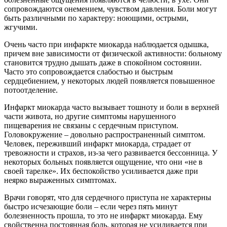
сопровождаются онемением, чувством давления. Боли могут
быть различными по характеру: ноющими, острыми,
жгучими.
Очень часто при инфаркте миокарда наблюдается одышка,
причем вне зависимости от физической активности: больному
становится трудно дышать даже в спокойном состоянии.
Часто это сопровождается слабостью и быстрым
сердцебиением, у некоторых людей появляется повышенное
потоотделение.
Инфаркт миокарда часто вызывает тошноту и боли в верхней
части живота, но другие симптомы нарушенного
пищеварения не связаны с сердечным приступом.
Головокружение – довольно распространенный симптом.
Человек, переживший инфаркт миокарда, страдает от
тревожности и страхов, из-за чего развивается бессонница. У
некоторых больных появляется ощущение, что они «не в
своей тарелке». Их беспокойство усиливается даже при
неярко выраженных симптомах.
Врачи говорят, что для сердечного приступа не характерны
быстро исчезающие боли – если через пять минут
болезненность прошла, то это не инфаркт миокарда. Ему
свойственна постоянная боль, которая не усиливается при