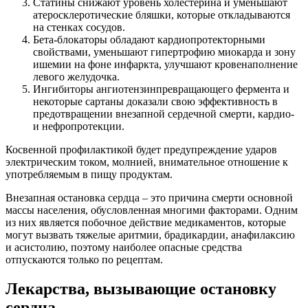
Статины снижают уровень холестерина и уменьшают
атеросклеротические бляшки, которые откладываются
на стенках сосудов.
Бета-блокаторы обладают кардиопротекторными
свойствами, уменьшают гипертрофию миокарда и зону
ишемии на фоне инфаркта, улучшают кровенаполнение
левого желудочка.
Ингибиторы ангиотензинпревращающего фермента и
некоторые сартаны доказали свою эффективность в
предотвращении внезапной сердечной смерти, кардио-
и нефропротекции.
Косвенной профилактикой будет предупреждение ударов
электрическим током, молнией, внимательное отношение к
употребляемым в пищу продуктам.
Внезапная остановка сердца – это причина смерти основной
массы населения, обусловленная многими факторами. Одним
из них является побочное действие медикаментов, которые
могут вызвать тяжелые аритмии, брадикардии, анафилаксию
и асистолию, поэтому наиболее опасные средства
отпускаются только по рецептам.
Лекарства, вызывающие остановку
сердца