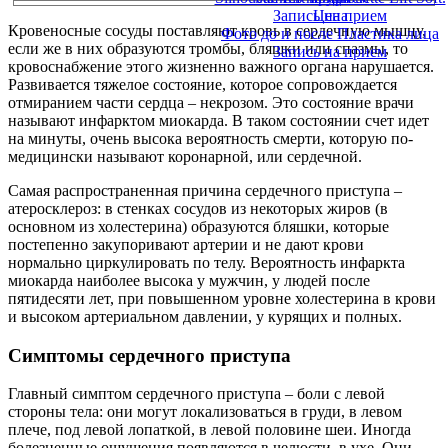
Запись на прием
Цена
Кровеносные сосуды поставляют кровь в сердечную мышцу,
Фото до и после Пластика лица
если же в них образуются тромбы, бляшки или спазмы, то
Запись на прием
кровоснабжение этого жизненно важного органа нарушается.
Развивается тяжелое состояние, которое сопровождается
отмиранием части сердца – некрозом. Это состояние врачи
называют инфарктом миокарда. В таком состоянии счет идет
на минуты, очень высока вероятность смерти, которую по-
медицински называют коронарной, или сердечной.
Самая распространенная причина сердечного приступа –
атеросклероз: в стенках сосудов из некоторых жиров (в
основном из холестерина) образуются бляшки, которые
постепенно закупоривают артерии и не дают крови
нормально циркулировать по телу. Вероятность инфаркта
миокарда наиболее высока у мужчин, у людей после
пятидесяти лет, при повышенном уровне холестерина в крови
и высоком артериальном давлении, у курящих и полных.
Симптомы сердечного приступа
Главный симптом сердечного приступа – боли с левой
стороны тела: они могут локализоваться в груди, в левом
плече, под левой лопаткой, в левой половине шеи. Иногда
болезненные ощущения появляются в челюсти, в ухе. Они