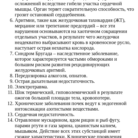
осложнений вследствие гибели участка сердечной
мышцы. Орган теряет сократительную способность, что
грозит остановкой сердцебиения.
Аритмии, такие как желудочковая тахикардия (ЖТ),
мерцание или трепетание предсердий – все эти
нарушения основываются на хаотичном сокращении
отдельных участков, в результате чего желудочки
неадекватно выбрасывают кровь в кровеносное русло,
наступает острая нехватка кислорода.
Синдром Бругада – наследственное заболевание,
которое характеризуется частыми обмороками и
большим риском развития рецидивирующих
желудочковых аритмий.
Передозировка алкоголя, опиатов.
Острая дыхательная недостаточность.
Электротравма.
Шок термический, гиповолемический в результате
ожогов большой площади тела, кровопотери.
Хронические заболевания почек ведут к эндогенной
интоксикации азотистыми веществами.
Сердечная недостаточность.
Отравление мускарином, ядом рицин и рыб фугу,
парами ртути и газа зарина, цианистым калием,
мышьяком. Действие всех этих субстанций имеет
схожие характеристики. Клинические проявления