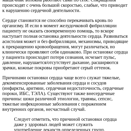
происходят с очень большой скоростью, слабые, что приводит
к нарушению сердечной деятельности.
Сердце становится не способно перекачивать кровь по
организму. И если в момент желудочковой фибрилляции
пациенту не оказать своевременную помощь, то вскоре
наступает полная остановка деятельности сердца. Развиваться
асистолия может и без фибрилляции, механизмы, приводящие
к прекращению кровообращения, могут различаться, но
клинически проявляют себя одинаково. При остановке сердца
у пациента происходит потеря сознания, исчезает пульс,
давление, нарушается/отсутствует дыхание, расширяются
зрачки, кожные покровы приобретают серый оттенок.
Причинами остановки сердца чаще всего служат тяжелые,
декомпенсированные заболевания сердца и сосудов
(инфаркты, аритмии, сердечная недостаточность, сердечные
пороки, ИБС, ТЭЛА). Существуют также внесердечные
причины: шоки различной этиологии, травмы, сепсис,
тяжелые инфекционные заболевания с поражением
внутренних органов, несчастный случай.
Следует отметить, что причиной остановки сердца
даже у здоровых людей может служить
употребление лекарств определенных групп,