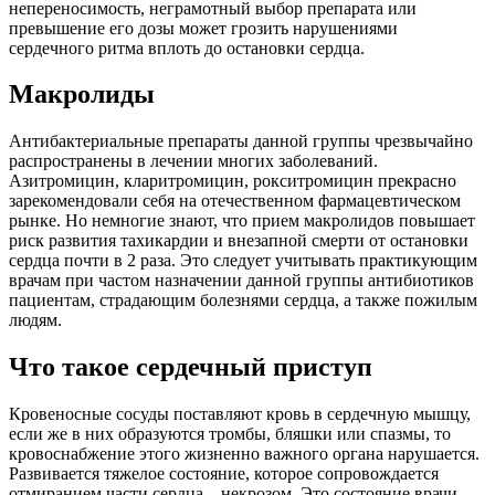
непереносимость, неграмотный выбор препарата или
превышение его дозы может грозить нарушениями
сердечного ритма вплоть до остановки сердца.
Макролиды
Антибактериальные препараты данной группы чрезвычайно
распространены в лечении многих заболеваний.
Азитромицин, кларитромицин, рокситромицин прекрасно
зарекомендовали себя на отечественном фармацевтическом
рынке. Но немногие знают, что прием макролидов повышает
риск развития тахикардии и внезапной смерти от остановки
сердца почти в 2 раза. Это следует учитывать практикующим
врачам при частом назначении данной группы антибиотиков
пациентам, страдающим болезнями сердца, а также пожилым
людям.
Что такое сердечный приступ
Кровеносные сосуды поставляют кровь в сердечную мышцу,
если же в них образуются тромбы, бляшки или спазмы, то
кровоснабжение этого жизненно важного органа нарушается.
Развивается тяжелое состояние, которое сопровождается
отмиранием части сердца – некрозом. Это состояние врачи