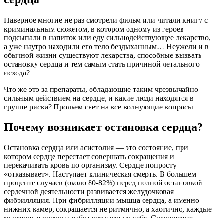
Наверное многие не раз смотрели фильм или читали книгу с
криминальным сюжетом, в котором одному из героев
подсыпали в напиток или еду сильнодействующее лекарство,
а уже наутро находили его тело бездыханным… Неужели и в
обычной жизни существуют лекарства, способные вызвать
остановку сердца и тем самым стать причиной летального
исхода?
Что же это за препараты, обладающие таким чрезвычайно
сильным действием на сердце, и какие люди находятся в
группе риска? Прольем свет на все волнующие вопросы.
Почему возникает остановка сердца?
Остановка сердца или асистолия — это состояние, при
котором сердце перестает совершать сокращения и
перекачивать кровь по организму. Сердце попросту
«отказывает». Наступает клиническая смерть. В большем
проценте случаев (около 80-82%) перед полной остановкой
сердечной деятельности развивается желудочковая
фибрилляция. При фибрилляции мышца сердца, а именно
нижних камер, сокращается не ритмично, а хаотично, каждые
мышечные волокна работают сами по себе. Сокращения