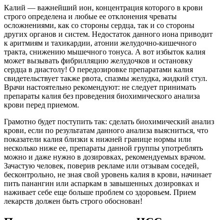
Калий — важнейший ион, концентрация которого в крови
строго определена и любые ее отклонения чреваты
осложнениями, как со стороны сердца, так и со стороны
других органов и систем. Недостаток данного иона приводит
к аритмиям и тахикардии, атонии желудочно-кишечного
тракта, снижению мышечного тонуса. А вот избыток калия
может вызывать фибрилляцию желудочков и остановку
сердца в диастолу! О передозировке препаратами калия
свидетельствует также рвота, спазмы желудка, жидкий стул.
Врачи настоятельно рекомендуют: не следует принимать
препараты калия без проведения биохимического анализа
крови перед приемом.
Грамотно будет поступить так: сделать биохимический анализ
крови, если по результатам данного анализа выясниться, что
показатели калия близки к нижней границе нормы или
несколько ниже ее, препараты данной группы употреблять
можно и даже нужно в дозировках, рекомендуемых врачом.
Зачастую человек, поверив рекламе или отзывам соседей,
бесконтрольно, не зная свой уровень калия в крови, начинает
пить панангин или аспаркам в завышенных дозировках и
наживает себе еще больше проблем со здоровьем. Прием
лекарств должен быть строго обоснован!