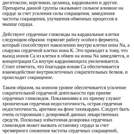
дигитоксин, коргликон, целанид, кардиовален и другие.
Препараты данной группы оказывают сильное влияние на
сердце за счет усиления силы сокращения, замедления
частоты сокращения, улучшения обменных процессов в
мышце сердца.
Действуют сердечные гликозиды на кардиальные клетки
следующим образом: тормозят работу особого фермента,
который способствуют накоплению внутри клетки иона Na, а
снаружи сердечной клетки иона К. Это приводит к тому, что
выход ионов Са из клетки в обмен на ионы Na замедляется, и
концентрация Са внутри кардиомиоцита увеличивается.
Стоит отметить, что благодаря ионам Са обеспечивается
взаимодействие внутриклеточных сократительных белков, и
происходит сокращение.
Таким образом, на ионном уровне обеспечивается усиление
сократительной сердечной деятельности при приеме
сердечных гликозидов. Показаниями к их приему служит
хроническая сердечная недостаточность, острая сердечная
недостаточность, аритмии на фоне тахикардии. Следует быть
очень осторожным с дозировкой данных лекарственных
средств. Поскольку избыточная дозировка сердечных
гликозидов может вызвать остановку сердца за счет
чрезмерного снижения частоты сердечных сокращений,