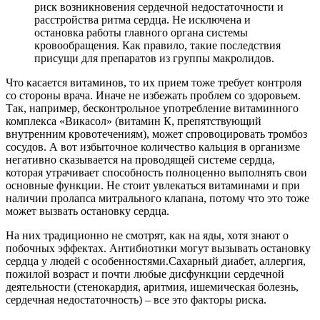
риск возникновения сердечной недостаточности и
расстройства ритма сердца. Не исключена и
остановка работы главного органа системы
кровообращения. Как правило, такие последствия
присущи для препаратов из группы макролидов.
Что касается витаминов, то их прием тоже требует контроля
со стороны врача. Иначе не избежать проблем со здоровьем.
Так, например, бесконтрольное употребление витаминного
комплекса «Викасол» (витамин К, препятствующий
внутренним кровотечениям), может спровоцировать тромбоз
сосудов. А вот избыточное количество кальция в организме
негативно сказывается на проводящей системе сердца,
которая утрачивает способность полноценно выполнять свои
основные функции. Не стоит увлекаться витаминами и при
наличии пролапса митрального клапана, потому что это тоже
может вызвать остановку сердца.
На них традиционно не смотрят, как на яды, хотя знают о
побочных эффектах. Антибиотики могут вызывать остановку
сердца у людей с особенностями.Сахарный диабет, аллергия,
пожилой возраст и почти любые дисфункции сердечной
деятельности (стенокардия, аритмия, ишемическая болезнь,
сердечная недостаточность) – все это факторы риска.