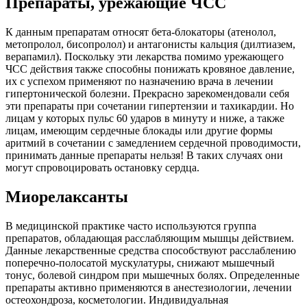
Препараты, урежающие ЧСС
К данным препаратам относят бета-блокаторы (атенолол,
метопролол, бисопролол) и антагонисты кальция (дилтиазем,
верапамил). Поскольку эти лекарства помимо урежающего
ЧСС действия также способны понижать кровяное давление,
их с успехом применяют по назначению врача в лечении
гипертонической болезни. Прекрасно зарекомендовали себя
эти препараты при сочетании гипертензии и тахикардии. Но
лицам у которых пульс 60 ударов в минуту и ниже, а также
лицам, имеющим сердечные блокады или другие формы
аритмий в сочетании с замедлением сердечной проводимости,
принимать данные препараты нельзя! В таких случаях они
могут спровоцировать остановку сердца.
Миорелаксанты
В медицинской практике часто используются группа
препаратов, обладающая расслабляющим мышцы действием.
Данные лекарственные средства способствуют расслаблению
поперечно-полосатой мускулатуры, снижают мышечный
тонус, болевой синдром при мышечных болях. Определенные
препараты активно применяются в анестезиологии, лечении
остеохондроза, косметологии. Индивидуальная