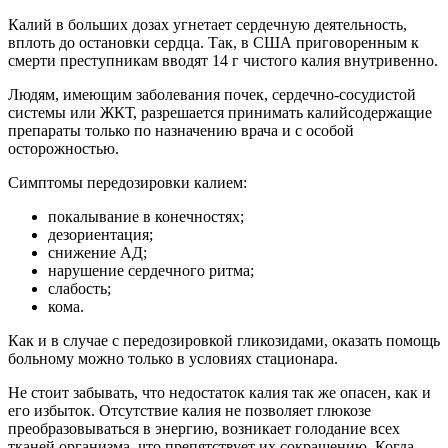
Калий в больших дозах угнетает сердечную деятельность,
вплоть до остановки сердца. Так, в США приговоренным к
смерти преступникам вводят 14 г чистого калия внутривенно.
Людям, имеющим заболевания почек, сердечно-сосудистой
системы или ЖКТ, разрешается принимать калийсодержащие
препараты только по назначению врача и с особой
осторожностью.
Симптомы передозировки калием:
покалывание в конечностях;
дезориентация;
снижение АД;
нарушение сердечного ритма;
слабость;
кома.
Как и в случае с передозировкой гликозидами, оказать помощь
больному можно только в условиях стационара.
Не стоит забывать, что недостаток калия так же опасен, как и
его избыток. Отсутствие калия не позволяет глюкозе
преобразовываться в энергию, возникает голодание всех
тканей организма, что препятствует их сокращению. Когда