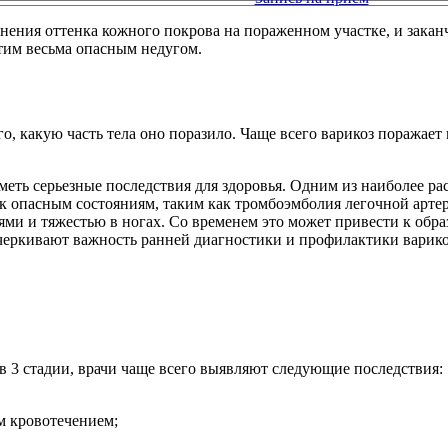
енения оттенка кожного покрова на пораженном участке, и зак
этим весьма опасным недугом.
го, какую часть тела оно поразило. Чаще всего варикоз поражае
меть серьезные последствия для здоровья. Одним из наиболее р
 к опасным состояниям, таким как тромбоэмболия легочной арте
ми и тяжестью в ногах. Со временем это может привести к обра
еркивают важность ранней диагностики и профилактики варикоз
 3 стадии, врачи чаще всего выявляют следующие последствия:
м кровотечением;