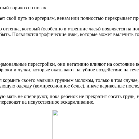
ет свой путь по артериям, венам или полностью перекрывает про
о оттенка, который (особенно в утренние часы) появляется на п
на быть. Появляются трофические язвы, которые может вылечить
рмональные перестройки, они негативно влияют на состояние к
рюки и чулки, которые оказывают пагубное воздействие на теч
 кормить своего малыша грудным молоком, только в том случае,
ющую одежду (компрессионное белье), иначе варикозные послед
ую мать не оперируют, пока ребенок не прекратит сосать грудь, 
переводят на искусственное вскармливание.