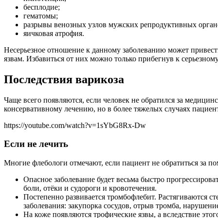
бесплодие;
гематомы;
разрывы венозных узлов мужских репродуктивных орган
яичковая атрофия.
Несерьезное отношение к данному заболеванию может привест
язвам. Избавиться от них можно только прибегнув к серьезном
Последствия варикоза
Чаще всего появляются, если человек не обратился за медици
консервативному лечению, но в более тяжелых случаях пациент
https://youtube.com/watch?v=1sYbG8Rx-Dw
Если не лечить
Многие флебологи отмечают, если пациент не обратиться за п
Опасное заболевание будет весьма быстро прогрессироват
боли, отёки и судороги и кровотечения.
Постепенно развивается тромбофлебит. Растягиваются ст
заболевания: закупорка сосудов, отрыв тромба, нарушени
На коже появляются трофические язвы, а вследствие это