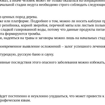
овал, а иначе человек может не только оказаться на операционно
начальной стадии недуга необходимо строго соблюдать следующи
з ценных пород дерева.
ке или платформе. Подробнее о том, можно ли носить каблуки при
е репейника, корней зверобоя, перечной мяты или листьев полы
 сладкой газированной воды, потому что данные продукты питан
иента формируются тромбы.
, надеяться на травы и заговоры можно лишь на начальных стад
Своевременное выявление осложнений – залог успешного лечени
 турецкую, русскую баню и сауну.
тивные последствия этого опасного заболевания можно избежать
 будет постепенно и неуклонно ухудшаться, что может привести 
трофическим язвам.