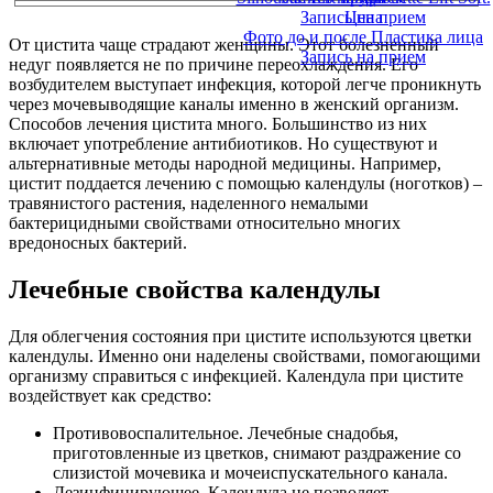
Запись на прием
Цена
Фото до и после Пластика лица
От цистита чаще страдают женщины. Этот болезненный
Запись на прием
недуг появляется не по причине переохлаждения. Его
возбудителем выступает инфекция, которой легче проникнуть
через мочевыводящие каналы именно в женский организм.
Способов лечения цистита много. Большинство из них
включает употребление антибиотиков. Но существуют и
альтернативные методы народной медицины. Например,
цистит поддается лечению с помощью календулы (ноготков) –
травянистого растения, наделенного немалыми
бактерицидными свойствами относительно многих
вредоносных бактерий.
Лечебные свойства календулы
Для облегчения состояния при цистите используются цветки
календулы. Именно они наделены свойствами, помогающими
организму справиться с инфекцией. Календула при цистите
воздействует как средство:
Противовоспалительное. Лечебные снадобья,
приготовленные из цветков, снимают раздражение со
слизистой мочевика и мочеиспускательного канала.
Дезинфицирующее. Календула не позволяет