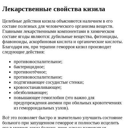
Лекарственные свойства кизила
Целебные действия кизила объясняются наличием в его
составе полезных для человеческого организма веществ.
Главными лекарственными компонентами в химическом
составе ягоды являются: дубильные вещества, фитонциды,
флавоноиды, аскорбиновая кислота и органические кислоты.
Благодаря им, при терапии геморроя кизил производит
следующие действия:
противовоспалительное;
бактерицидное;
противоотёчное;
противовоспалительное;
подтягивающее сосудистые стенки;
кровоостанавливающее;
обезболивающее;
повышающее гемоглобин (это важно для
предупреждения анемии при обильных кровотечениях
из геморроидальных узлов).
Всё это позволяет быстро и значительно улучшить состояние
больного при запущенном геморрое и полностью исцелить
его в момент, когда болезнь лишь начала развиваться.