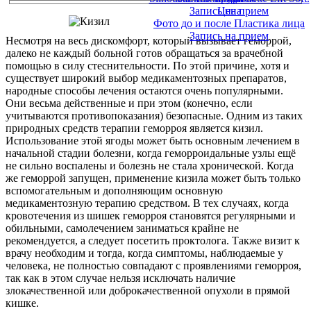
Запись на прием
Цена
Фото до и после Пластика лица
Запись на прием
Несмотря на весь дискомфорт, который вызывает геморрой,
далеко не каждый больной готов обращаться за врачебной
помощью в силу стеснительности. По этой причине, хотя и
существует широкий выбор медикаментозных препаратов,
народные способы лечения остаются очень популярными.
Они весьма действенные и при этом (конечно, если
учитываются противопоказания) безопасные. Одним из таких
природных средств терапии геморроя является кизил.
Использование этой ягоды может быть основным лечением в
начальной стадии болезни, когда геморроидальные узлы ещё
не сильно воспалены и болезнь не стала хронической. Когда
же геморрой запущен, применение кизила может быть только
вспомогательным и дополняющим основную
медикаментозную терапию средством. В тех случаях, когда
кровотечения из шишек геморроя становятся регулярными и
обильными, самолечением заниматься крайне не
рекомендуется, а следует посетить проктолога. Также визит к
врачу необходим и тогда, когда симптомы, наблюдаемые у
человека, не полностью совпадают с проявлениями геморроя,
так как в этом случае нельзя исключать наличие
злокачественной или доброкачественной опухоли в прямой
кишке.