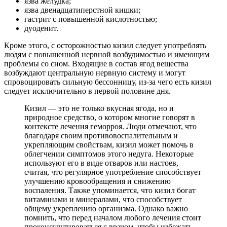
язва желудка;
язва двенадцатиперстной кишки;
гастрит с повышенной кислотностью;
дуоденит.
Кроме этого, с осторожностью кизил следует употреблять
людям с повышенной нервной возбудимостью и имеющим
проблемы со сном. Входящие в состав ягод вещества
возбуждают центральную нервную систему и могут
спровоцировать сильную бессонницу, из-за чего есть кизил
следует исключительно в первой половине дня.
Кизил — это не только вкусная ягода, но и
природное средство, о котором многие говорят в
контексте лечения геморроя. Люди отмечают, что
благодаря своим противовоспалительным и
укрепляющим свойствам, кизил может помочь в
облегчении симптомов этого недуга. Некоторые
используют его в виде отваров или настоев,
считая, что регулярное употребление способствует
улучшению кровообращения и снижению
воспаления. Также упоминается, что кизил богат
витаминами и минералами, что способствует
общему укреплению организма. Однако важно
помнить, что перед началом любого лечения стоит
проконсультироваться с врачом, чтобы избежать