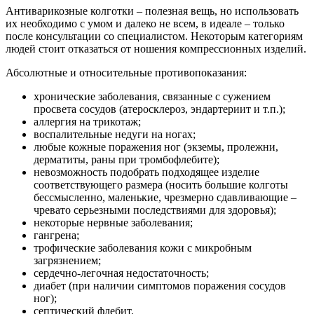
Антиварикозные колготки – полезная вещь, но использовать
их необходимо с умом и далеко не всем, в идеале – только
после консультации со специалистом. Некоторым категориям
людей стоит отказаться от ношения компрессионных изделий.
Абсолютные и относительные противопоказания:
хронические заболевания, связанные с сужением
просвета сосудов (атеросклероз, эндартериит и т.п.);
аллергия на трикотаж;
воспалительные недуги на ногах;
любые кожные поражения ног (экземы, пролежни,
дерматиты, раны при тромбофлебите);
невозможность подобрать подходящее изделие
соответствующего размера (носить большие колготы
бессмысленно, маленькие, чрезмерно сдавливающие –
чревато серьезными последствиями для здоровья);
некоторые нервные заболевания;
гангрена;
трофические заболевания кожи с микробным
загрязнением;
сердечно-легочная недостаточность;
диабет (при наличии симптомов поражения сосудов
ног);
септический флебит.