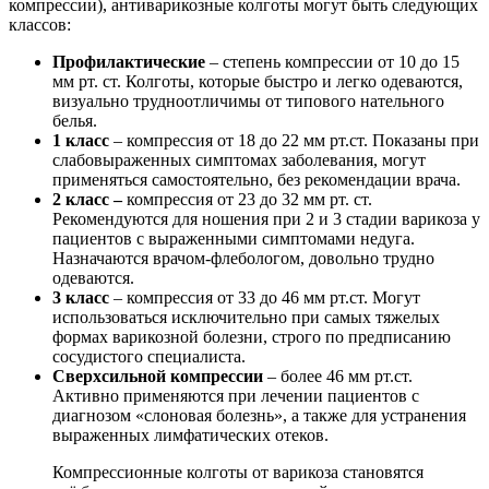
компрессии), антиварикозные колготы могут быть следующих
классов:
Профилактические
– степень компрессии от 10 до 15
мм рт. ст. Колготы, которые быстро и легко одеваются,
визуально трудноотличимы от типового нательного
белья.
1 класс
– компрессия от 18 до 22 мм рт.ст. Показаны при
слабовыраженных симптомах заболевания, могут
применяться самостоятельно, без рекомендации врача.
2 класс –
компрессия от 23 до 32 мм рт. ст.
Рекомендуются для ношения при 2 и 3 стадии варикоза у
пациентов с выраженными симптомами недуга.
Назначаются врачом-флебологом, довольно трудно
одеваются.
3 класс
– компрессия от 33 до 46 мм рт.ст. Могут
использоваться исключительно при самых тяжелых
формах варикозной болезни, строго по предписанию
сосудистого специалиста.
Сверхсильной компрессии
– более 46 мм рт.ст.
Активно применяются при лечении пациентов с
диагнозом «слоновая болезнь», а также для устранения
выраженных лимфатических отеков.
Компрессионные колготы от варикоза становятся