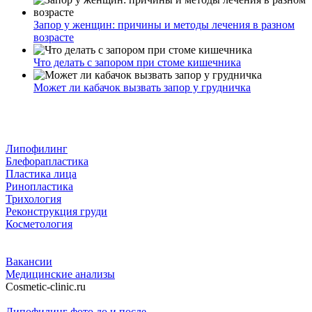
Запор у женщин: причины и методы лечения в разном
возрасте
Что делать с запором при стоме кишечника
Может ли кабачок вызвать запор у грудничка
Липофилинг
Блефорапластика
Пластика лица
Ринопластика
Трихология
Реконструкция груди
Косметология
Вакансии
Медицинские анализы
Cosmetic-clinic.ru
Липофилинг фото до и после