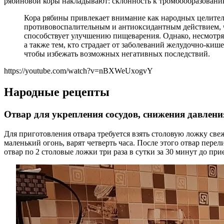
рябиновой коры накладывают: склонность к тромбообразованию
Кора рябины привлекает внимание как народных целителе
противовоспалительным и антиоксидантным действием, чт
способствует улучшению пищеварения. Однако, несмотря
а также тем, кто страдает от заболеваний желудочно-киш
чтобы избежать возможных негативных последствий.
https://youtube.com/watch?v=nBXWeUxogvY
Народные рецепты
Отвар для укрепления сосудов, снижения давлен
Для приготовления отвара требуется взять столовую ложку све
маленький огонь, варят четверть часа. После этого отвар пере
отвар по 2 столовые ложки три раза в сутки за 30 минут до п