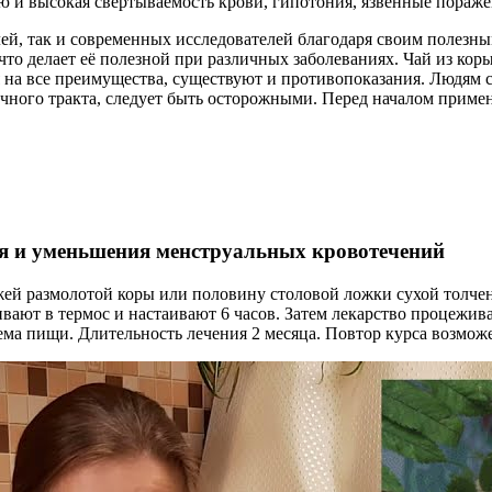
 и высокая свертываемость крови, гипотония, язвенные поражен
й, так и современных исследователей благодаря своим полезны
о делает её полезной при различных заболеваниях. Чай из коры
 на все преимущества, существуют и противопоказания. Людям
ечного тракта, следует быть осторожными. Перед началом приме
ия и уменьшения менструальных кровотечений
жей размолотой коры или половину столовой ложки сухой толчен
ливают в термос и настаивают 6 часов. Затем лекарство процежи
риема пищи. Длительность лечения 2 месяца. Повтор курса возмо