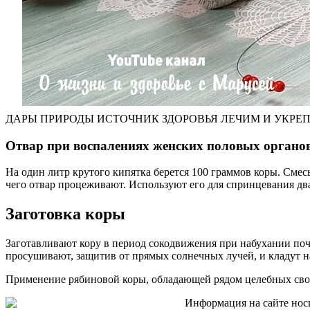
ДАРЫ ПРИРОДЫ ИСТОЧНИК ЗДОРОВЬЯ ЛЕЧИМ И УКРЕ
Отвар при воспалениях женских половых органо
На один литр крутого кипятка берется 100 граммов коры. Смесь 
чего отвар процеживают. Используют его для спринцевания два
Заготовка коры
Заготавливают кору в период сокодвижения при набухании поче
просушивают, защитив от прямых солнечных лучей, и кладут н
Применение рябиновой коры, обладающей рядом целебных свой