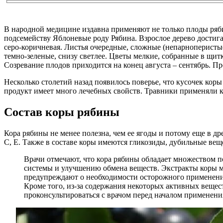
В народной медицине издавна применяют не только плоды ряби
подсемейству Яблоневые роду Рябина. Взрослое дерево достигае
серо-коричневая. Листья очередные, сложные (непарноперистые
темно-зеленые, снизу светлее. Цветы мелкие, собранные в щит
Созревание плодов приходится на конец августа – сентябрь. П
Несколько столетий назад появилось поверье, что кусочек кор
продукт имеет много лечебных свойств. Травники применяли кор
Состав коры рябины
Кора рябины не менее полезна, чем ее ягоды и потому еще в др
С, Е. Также в составе коры имеются гликозиды, дубильные вещ
Врачи отмечают, что кора рябины обладает множеством 
системы и улучшению обмена веществ. Экстракты коры м
предупреждают о необходимости осторожного применения
Кроме того, из-за содержания некоторых активных вещес
проконсультироваться с врачом перед началом применени