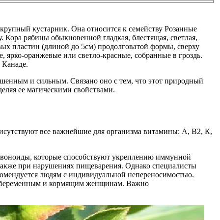
 крупный кустарник. Она относится к семейству Розанные
. Кора рябины обыкновенной гладкая, блестящая, светлая,
вых пластин (длиной до 5см) продолговатой формы, сверху
, ярко-оранжевые или светло-красные, собранные в гроздь.
 Канаде.
ешенным и сильным. Связано оно с тем, что этот природный
деляя ее магическими свойствами.
рисутствуют все важнейшие для организма витамины: А, В2, К,
лавоноиды, которые способствуют укреплению иммунной
 также при нарушениях пищеварения. Однако специалисты
комендуется людям с индивидуальной непереносимостью.
нно беременным и кормящим женщинам. Важно