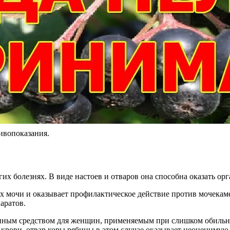
ивопоказания.
х болезнях. В виде настоев и отваров она способна оказать ор
х мочи и оказывает профилактическое действие против мочекаме
аратов.
нным средством для женщин, применяемым при слишком обильн
рови, отвар коры рябины в этом случае оказывает неоценимую 