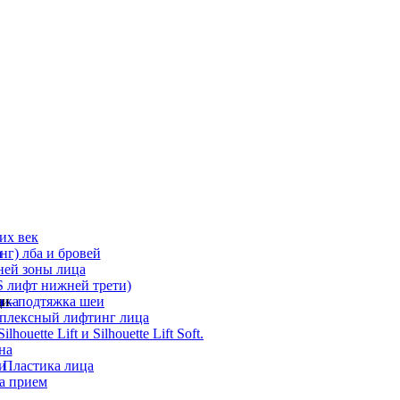
их век
а
г) лба и бровей
ней зоны лица
 лифт нижней трети)
а
ди
ика
 – подтяжка шеи
мплексный лифтинг лица
ouette Lift и Silhouette Lift Soft.
на
и
 Пластика лица
а прием