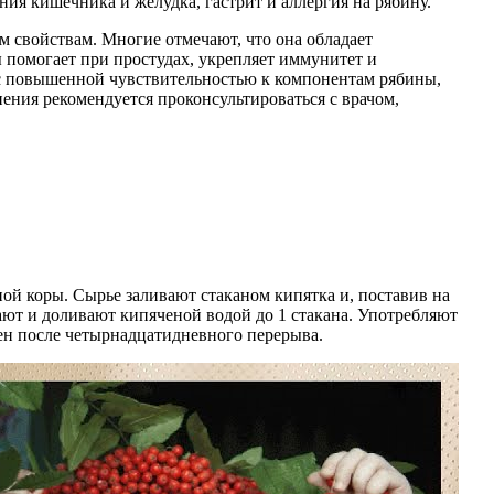
ия кишечника и желудка, гастрит и аллергия на рябину.
м свойствам. Многие отмечают, что она обладает
 помогает при простудах, укрепляет иммунитет и
 с повышенной чувствительностью к компонентам рябины,
нения рекомендуется проконсультироваться с врачом,
ой коры. Сырье заливают стаканом кипятка и, поставив на
вают и доливают кипяченой водой до 1 стакана. Употребляют
жен после четырнадцатидневного перерыва.