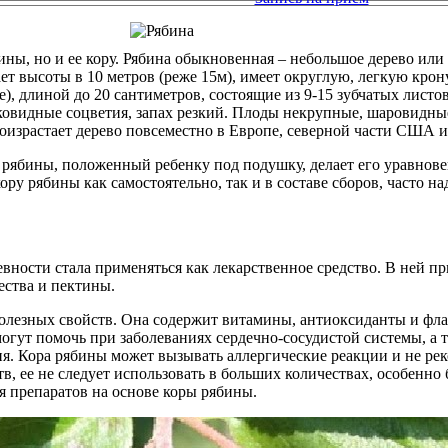
ны, но и ее кору. Рябина обыкновенная – небольшое дерево или
т высоты в 10 метров (реже 15м), имеет округлую, легкую крону
), длиной до 20 сантиметров, состоящие из 9-15 зубчатых листо
ковидные соцветия, запах резкий. Плоды некрупные, шаровидные
роизрастает дерево повсеместно в Европе, северной части США и
ы рябины, положенный ребенку под подушку, делает его уравнов
у рябины как самостоятельно, так и в составе сборов, часто на
евности стала применяться как лекарственное средство. В ней п
ества и пектины.
полезных свойств. Она содержит витамины, антиоксиданты и ф
огут помочь при заболеваниях сердечно-сосудистой системы, а
. Кора рябины может вызывать аллергические реакции и не ре
тв, ее не следует использовать в больших количествах, особе
я препаратов на основе коры рябины.