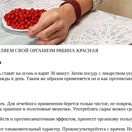
ПЛЯЕМ СВОЙ ОРГАНИЗМ РЯБИНА КРАСНАЯ
в
ставят на огонь и варят 30 минут. Затем посуду с лекарством ук
жды в день. Таким же образом применяется он и как противозач
к. Для лечебного применения берется только чистое, не повреж
а хранение в полотняные мешочки. Употреблять сырье можно сра
ств и противозачаточным эффектом, принесет организму пользу