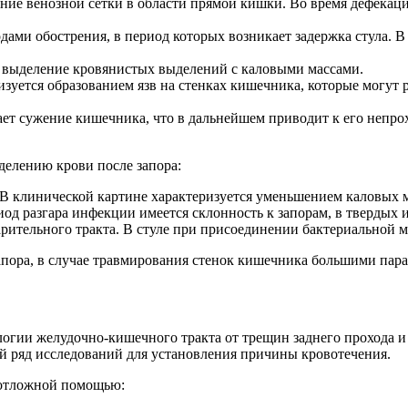
ние венозной сетки в области прямой кишки. Во время дефекац
дами обострения, в период которых возникает задержка стула. 
 выделение кровянистых выделений с каловыми массами.
зуется образованием язв на стенках кишечника, которые могут р
ает сужение кишечника, что в дальнейшем приводит к его непро
елению крови после запора:
В клинической картине характеризуется уменьшением каловых м
од разгара инфекции имеется склонность к запорам, в твердых
рительного тракта. В стуле при присоединении бактериальной 
апора, в случае травмирования стенок кишечника большими пара
логии желудочно-кишечного тракта от трещин заднего прохода и
й ряд исследований для установления причины кровотечения.
еотложной помощью: