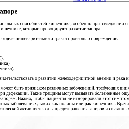
апоре
ональных способностей кишечника, особенно при замедлении ег
кишечнике, которые провоцируют развитие запора.
ом отделе пищеварительного тракта произошло повреждение.
).
ика).
чника).
видетельствовать о развитии железодефицитной анемии и рака 
е может быть признаком различных заболеваний, требующих вним
 при дефекации. Такие трещины могут вызывать болезненные ощу
т запорам. Важно, чтобы пациенты не игнорировали этот симпто
езных заболеваниях, таких как полипы или рак кишечника. Врач
физической активностью для предотвращения запоров и связанны