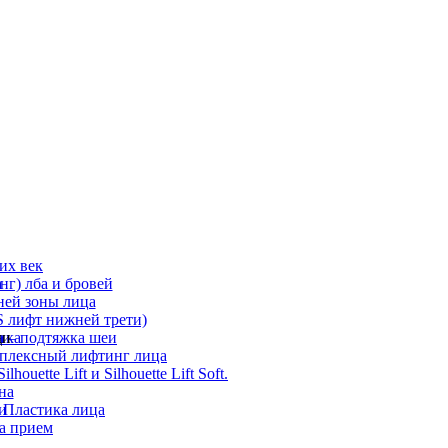
их век
а
г) лба и бровей
ней зоны лица
 лифт нижней трети)
а
ди
ика
 – подтяжка шеи
мплексный лифтинг лица
ouette Lift и Silhouette Lift Soft.
на
и
 Пластика лица
а прием