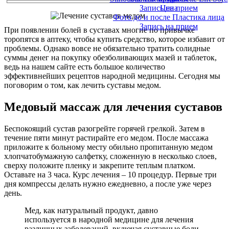
Запись на прием
Цена
Фото до и после Пластика лица
Запись на прием
При появлении болей в суставах многие по привычке
торопятся в аптеку, чтобы купить средство, которое избавит от
проблемы. Однако вовсе не обязательно тратить солидные
суммы денег на покупку обезболивающих мазей и таблеток,
ведь на нашем сайте есть большое количество
эффективнейших рецептов народной медицины. Сегодня мы
поговорим о том, как лечить суставы медом.
Медовый массаж для лечения суставов
Беспокоящий сустав разогрейте горячей грелкой. Затем в
течение пяти минут растирайте его медом. После массажа
приложите к больному месту обильно пропитанную медом
хлопчатобумажную салфетку, сложенную в несколько слоев,
сверху положите пленку и закрепите теплым платком.
Оставьте на 3 часа. Курс лечения – 10 процедур. Первые три
дня компрессы делать нужно ежедневно, а после уже через
день.
Мед, как натуральный продукт, давно
используется в народной медицине для лечения
различных заболеваний, включая суставные боли.