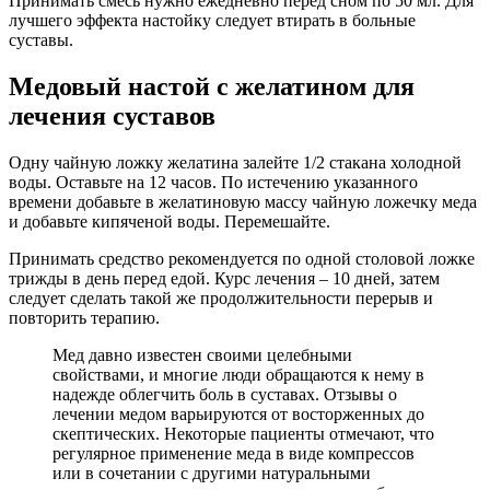
Принимать смесь нужно ежедневно перед сном по 50 мл. Для
лучшего эффекта настойку следует втирать в больные
суставы.
Медовый настой с желатином для
лечения суставов
Одну чайную ложку желатина залейте 1/2 стакана холодной
воды. Оставьте на 12 часов. По истечению указанного
времени добавьте в желатиновую массу чайную ложечку меда
и добавьте кипяченой воды. Перемешайте.
Принимать средство рекомендуется по одной столовой ложке
трижды в день перед едой. Курс лечения – 10 дней, затем
следует сделать такой же продолжительности перерыв и
повторить терапию.
Мед давно известен своими целебными
свойствами, и многие люди обращаются к нему в
надежде облегчить боль в суставах. Отзывы о
лечении медом варьируются от восторженных до
скептических. Некоторые пациенты отмечают, что
регулярное применение меда в виде компрессов
или в сочетании с другими натуральными