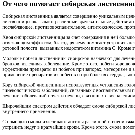
От чего помогает сибирская лиственни
Сибирская лиственница является совершенно уникальным цел
лиственницы оказывают различные врачевательные действия: 
послабляющее, противовоспалительное, антитоксическое, прот
Хвоя сибирской лиственницы за счет содержания в ней большо
освежающим эффектом, благодаря чему помогает устранить неп
ротовой полости, вызванных недостатком витамина С. Кроме 
Молодые побеги лиственницы сибирской назначают для лечени
бронхов, излечивая заболевание. Кроме этого, побеги хорошо 
эффективны препараты из побегов при запорах, метеоризме и
применение препаратов из побегов и при болезнях сердца, та
Кору сибирской лиственницы используют для устранения голов
гинекологических заболеваний, связанных с воспалительным 
лечении заболеваний почек и печени, связанных с воспалением
Широчайшим спектром действия обладает смола сибирской лист
внутреннего применения.
С помощью смолы излечивают ангины различной степени тяжес
устранить недуг в кратчайшие сроки. Кроме этого, смола помо