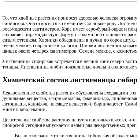
То, что хвойные растения приносят здоровью человека огромну
сибирская. Она относится к семейству Сосновые роду Лиственн
восьмидесяти сантиметров. Кора имеет серо-бурый окрас и по
сохраняет пирамидальную форму, с годами она становится раски
сизым оттенком. Хвоинки объединены в пучки по сорок штук. И
очень мелкие, собранные в колоски. Шишки лиственницы имею
шишек около четырех сантиметров. Семена мелкие, с кожисты
Лиственница сибирская встречается в лесной зоне северо-восто
тундры. Лиственница любит подзолистые почвы и солнечные у
Химический состав лиственницы сиби
Лекарственные свойства растения обусловлены входящими в е
дубильные вещества, эфирные масла, флавоноиды, линоленовая 
антоцианы, канифоль, клеящее вещество и борнилацетат. Самой
многих заболеваний.
Целительные свойства растения ценятся настолько высоко, чт
сибирской сегодня выпускается целый ряд лекарственных пре
Врачи отмечают, что лиственница сибирская обладает мн