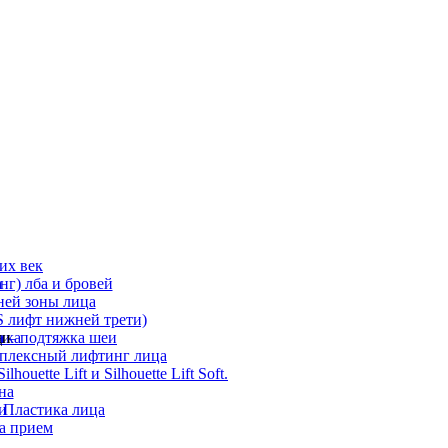
их век
а
г) лба и бровей
ней зоны лица
 лифт нижней трети)
а
ди
ика
 – подтяжка шеи
мплексный лифтинг лица
ouette Lift и Silhouette Lift Soft.
на
и
 Пластика лица
а прием