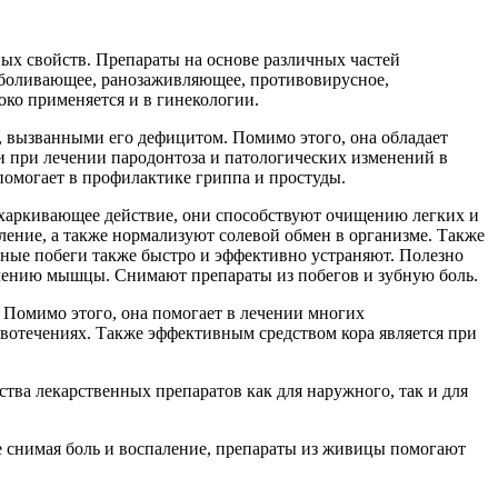
х свойств. Препараты на основе различных частей
зболивающее, ранозаживляющее, противовирусное,
ко применяется и в гинекологии.
и, вызванными его дефицитом. Помимо этого, она обладает
и при лечении пародонтоза и патологических изменений в
омогает в профилактике гриппа и простуды.
тхаркивающее действие, они способствуют очищению легких и
аление, а также нормализуют солевой обмен в организме. Также
ные побеги также быстро и эффективно устраняют. Полезно
еплению мышцы. Снимают препараты из побегов и зубную боль.
 Помимо этого, она помогает в лечении многих
вотечениях. Также эффективным средством кора является при
тва лекарственных препаратов как для наружного, так и для
 снимая боль и воспаление, препараты из живицы помогают