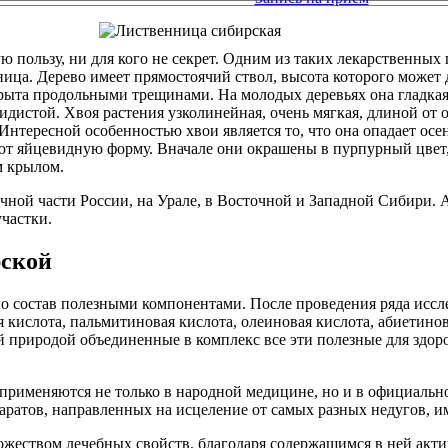
ю пользу, ни для кого не секрет. Одним из таких лекарственных
ица. Дерево имеет прямостоячий ствол, высота которого может д
крыта продольными трещинами. На молодых деревьях она гладкая
дистой. Хвоя растения узколинейная, очень мягкая, длиной от о
нтересной особенностью хвои является то, что она опадает осе
т яйцевидную форму. Вначале они окрашены в пурпурный цвет, 
м крылом.
чной части России, на Урале, в Восточной и Западной Сибири. А
частки.
рской
го состав полезными компонентами. После проведения ряда исс
кислота, пальмитиновая кислота, олеиновая кислота, абиетинова
 природой объединенные в комплекс все эти полезные для здоро
о применяются не только в народной медицине, но и в официаль
паратов, направленных на исцеление от самых разных недугов,
ожеством лечебных свойств, благодаря содержащимся в ней акти