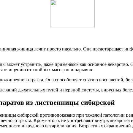
енничная живица лечит просто идеально. Она предотвращает ин
ицы может устранить, даже применяясь как основное лекарство.
уя очищению от гнойных масс ран и нарывов.
но-кишечного тракта. Она способствует снятию воспалений, бо
олеваний дыхательных путей и нервной системы, вирусных боле
паратов из лиственницы сибирской
венницы сибирской противопоказано при тяжелой патологии цент
шечного тракта. Кроме этого, не употребляют внутрь лекарства 
менности и грудного вскармливания. Возрастных ограничений д