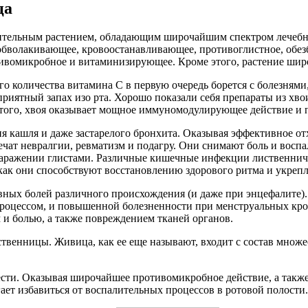
ца
ительным растением, обладающим широчайшим спектром лечебны
обволакивающее, кровоостанавливающее, противоглистное, обе
ивомикробное и витаминизирующее. Кроме этого, растение широ
го количества витамина С в первую очередь борется с болезням
риятный запах изо рта. Хорошо показали себя препараты из хво
этого, хвоя оказывает мощное иммуномодулирующее действие и п
я кашля и даже застарелого бронхита. Оказывая эффективное о
лечат невралгии, ревматизм и подагру. Они снимают боль и восп
 заражении глистами. Различные кишечные инфекции лиственнич
к как они способствуют восстановлению здорового ритма и укр
ных болей различного происхождения (и даже при энцефалите).
процессом, и повышенной болезненности при менструальных кро
 и болью, а также повреждением тканей органов.
венницы. Живица, как ее еще называют, входит с состав множес
ти. Оказывая широчайшее противомикробное действие, а также
гает избавиться от воспалительных процессов в ротовой полости.