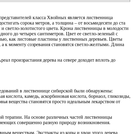
 представителей класса Хвойных является лиственница
остигать сорока метров, а толщина – от восьмидесяти до ста
 и светло-золотистого цвета. Крона лиственницы в молодости
дного до четырех сантиметров. Цвет ее светло-зеленый с
нью, как листовые пластины у лиственных деревьев. Цветы
а к моменту созревания становятся светло-желтыми. Длина
реал произрастания дерева на севере доходит вплоть до
ледований в лиственнице сибирской были обнаружены:
я кислота, камедь, аскорбиновая кислота, борнаол, гликозиды,
вья вещества становятся просто идеальным лекарством от
ной терапии. На основе различных частей лиственницы
 имеющих совершенно разную природу возникновения.
вным веществам. Экстракты из коры и хвои этого дерева