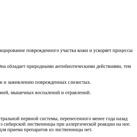
фицирование поврежденного участка кожи и ускоряет процессы
 Она обладает природными антибиотическими действиями, тем
ли и заживлению поврежденных слизистых.
зней, мышечных воспалений и отравлений.
ральной нервной системы, перенесенного менее года назад
из сибирской лиственницы при аллергической реакции на нее.
ля приема препаратов из лиственницы нет.