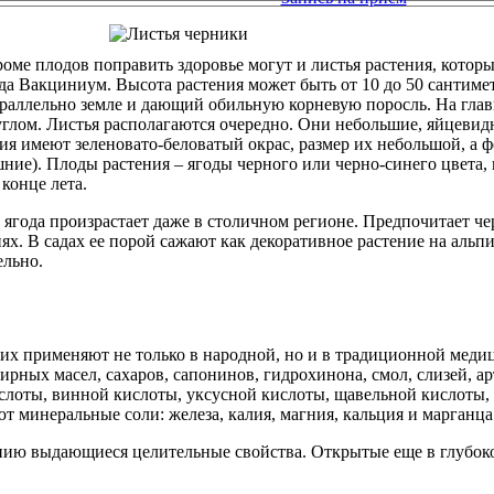
роме плодов поправить здоровье могут и листья растения, кото
да Вакциниум. Высота растения может быть от 10 до 50 сантимет
араллельно земле и дающий обильную корневую поросль. На гла
углом. Листья располагаются очередно. Они небольшие, яйцевид
ния имеют зеленовато-беловатый окрас, размер их небольшой, а
ние). Плоды растения – ягоды черного или черно-синего цвет
конце лета.
 ягода произрастает даже в столичном регионе. Предпочитает ч
 В садах ее порой сажают как декоративное растение на альпи
ельно.
к их применяют не только в народной, но и в традиционной мед
рных масел, сахаров, сапонинов, гидрохинона, смол, слизей, а
слоты, винной кислоты, уксусной кислоты, щавельной кислоты,
т минеральные соли: железа, калия, магния, кальция и марганца
тению выдающиеся целительные свойства. Открытые еще в глубок