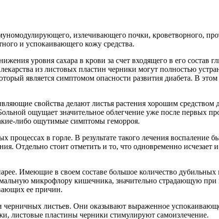
муномодулирующего, излечивающего почки, кроветворного, про
тного и успокаивающего кожу средства.
нижения уровня сахара в крови за счет входящего в его состав 
, лекарства из листовых пластин черники могут полностью устра
оторый является симптомом опасности развития диабета. В этом 
вляющие свойства делают листья растения хорошим средством д
 Больной ощущает значительное облегчение уже после первых пр
какие-либо ощутимые симптомы геморроя.
 процессах в горле. В результате такого лечения воспаление бы
ия. Отдельно стоит отметить и то, что одновременно исчезает и 
арее. Имеющие в своем составе большое количество дубильных
нормальную микрофлору кишечника, значительно страдающую при
вающих ее причин.
 черничных листьев. Они оказывают выраженное успокаивающее 
ожи, листовые пластины черники стимулируют самоизлечение.