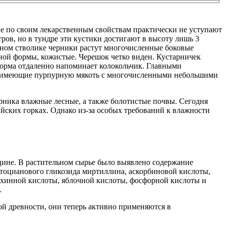
рые по своим лекарственным свойствам практически не уступают
ров, но в тундре эти кустики достигают в высоту лишь 3
вном стволике черники растут многочисленные боковые
ной формы, кожистые. Черешок четко виден. Кустарничек
 форма отдаленно напоминает колокольчик. Главными
а, имеющие пурпурную мякоть с многочисленными небольшими
ерника влажные лесные, а также болотистые почвы. Сегодня
йских горках. Однако из-за особых требований к влажности
ицине. В растительном сырье было выявлено содержание
ртоцианового гликозида миртиллина, аскорбиновой кислоты,
 хинной кислоты, яблочной кислоты, фосфорной кислоты и
.
ой древности, они теперь активно применяются в