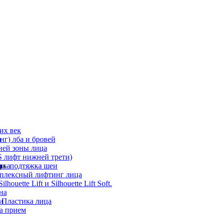
их век
а
г) лба и бровей
ней зоны лица
 лифт нижней трети)
а
ди
ика
 – подтяжка шеи
мплексный лифтинг лица
ouette Lift и Silhouette Lift Soft.
на
и
 Пластика лица
а прием