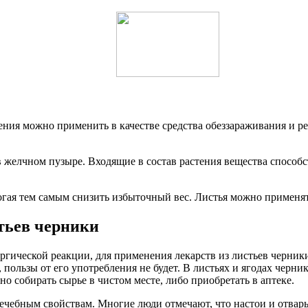
ия можно применить в качестве средства обеззараживания и рег
 в желчном пузыре. Входящие в состав растения вещества спосо
огая тем самым снизить избыточный вес. Листья можно применя
тьев черники
гической реакции, для применения лекарств из листьев черники 
, пользы от его употребления не будет. В листьях и ягодах черн
но собирать сырье в чистом месте, либо приобретать в аптеке.
ечебным свойствам. Многие люди отмечают, что настои и отвар