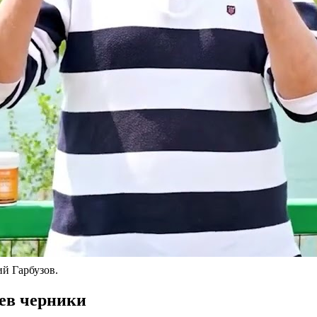
й Гарбузов.
ев черники