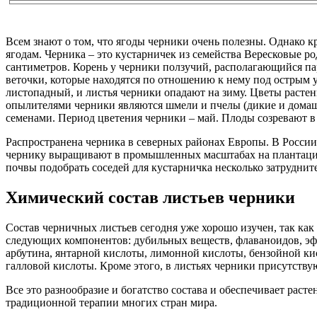
Всем знают о том, что ягоды черники очень полезны. Однако к
ягодам. Черника – это кустарничек из семейства Вересковые ро
сантиметров. Корень у черники ползучий, располагающийся п
веточки, которые находятся по отношению к нему под острым 
листопадный, и листья черники опадают на зиму. Цветы расте
опылителями черники являются шмели и пчелы (дикие и домаш
семенами. Период цветения черники – май. Плоды созревают в 
Распространена черника в северных районах Европы. В России
чернику выращивают в промышленных масштабах на плантациях.
почвы подобрать соседей для кустарничка несколько затруднит
Химический состав листьев черники
Состав черничных листьев сегодня уже хорошо изучен, так ка
следующих компонентов: дубильных веществ, флаваноидов, эфи
арбутина, янтарной кислоты, лимонной кислоты, бензойной ки
галловой кислоты. Кроме этого, в листьях черники присутствую
Все это разнообразие и богатство состава и обеспечивает рас
традиционной терапии многих стран мира.