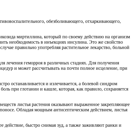
тивовоспалительного, обезболивающего, отхаркивающего,
гликозида миртиллина, который по своему действию на организм
нить необходимость в инъекциях инсулина. Это же свойство
случае правильно употребляя растительное лекарство, больной
ля лечения геморроя в различных стадиях. Для получения
оцедур и может рассчитывать на почти полное исцеление, при
стро останавливается и излечивается, а болевой синдром
боль при глотании и кашле, которая, как правило, сохраняется
 веществ листья растения оказывают выраженное закрепляющее
 поносе. Обладая мощным антисептическим действием, листья
действие, быстро снимая зуд, а также заживляют ранки и