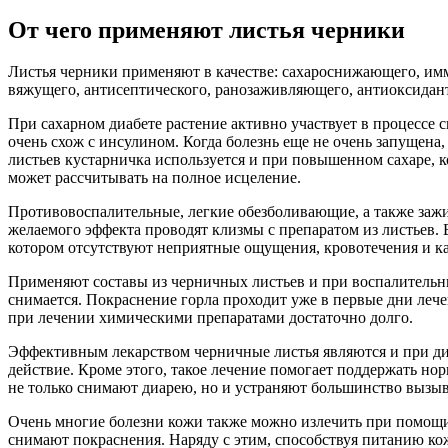
От чего применяют листья черники
Листья черники применяют в качестве: сахароснижающего, им
вяжущего, антисептического, ранозаживляющего, антиоксидан
При сахарном диабете растение активно участвует в процессе с
очень схож с инсулином. Когда болезнь еще не очень запущена
листьев кустарничка используется и при повышенном сахаре, к
может рассчитывать на полное исцеление.
Противовоспалительные, легкие обезболивающие, а также зажи
желаемого эффекта проводят клизмы с препаратом из листьев.
котором отсутствуют неприятные ощущения, кровотечения и 
Применяют составы из черничных листьев и при воспалительных
снимается. Покраснение горла проходит уже в первые дни лечен
при лечении химическими препаратами достаточно долго.
Эффективным лекарством черничные листья являются и при ди
действие. Кроме этого, такое лечение помогает поддержать 
не только снимают диарею, но и устраняют большинство вызы
Очень многие болезни кожи также можно излечить при помощи
снимают покраснения. Наряду с этим, способствуя питанию к