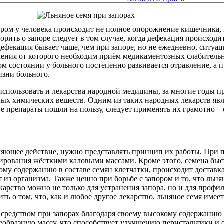
ором у человека происходит не полное опорожнение кишечника, 
рить о запоре следует в том случае, когда дефекация происходи
фекация бывает чаще, чем при запоре, но не ежедневно, ситуац
вления от которого необходим приём медикаментозных слабитель
аком состоянии у больного постепенно развивается отравление, 
изни больного.
использовать и лекарства народной медицины, за многие годы 
ных химических веществ. Одним из таких народных лекарств явля
ве препараты пошли на пользу, следует применять их грамотно –
ляющее действие, нужно представлять принцип их работы. При п
мирования жёсткими каловыми массами. Кроме этого, семена быс
ому содержанию в составе семян клетчатки, происходит доставка
 из организма. Также ценно при борьбе с запором и то, что льня
арство можно не только для устранения запора, но и для профил
ть о том, что, как и любое другое лекарство, льняное семя имее
м средством при запорах благодаря своему высокому содержанию
еобразную массу, что способствует улучшению перистальтики и