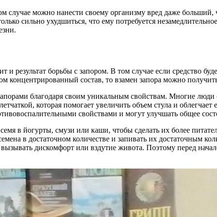
ом случае можно нанести своему организму вред даже больший, 
олько сильно ухудшиться, что ему потребуется незамедлительное
езни.
ит и результат борьбы с запором. В том случае если средство бу
ком концентрированный состав, то взамен запора можно получит
 запорами благодаря своим уникальным свойствам. Многие люди 
летчаткой, которая помогает увеличить объем стула и облегчает
отивовоспалительными свойствами и могут улучшать общее сос
семя в йогурты, смузи или каши, чтобы сделать их более питат
емена в достаточном количестве и запивать их достаточным кол
вызывать дискомфорт или вздутие живота. Поэтому перед начало