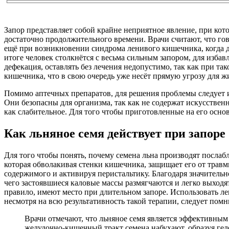
Запор представляет собой крайне неприятное явление, при кот
достаточно продолжительного времени. Врачи считают, что гово
ещё при возникновении синдрома ленивого кишечника, когда де
итоге человек столкнётся с весьма сильным запором, для изба
дефекация, оставлять без лечения недопустимо, так как при т
кишечника, что в свою очередь уже несёт прямую угрозу для ж
Помимо аптечных препаратов, для решения проблемы следует 
Они безопасны для организма, так как не содержат искусствен
как слабительное. Для того чтобы приготовленные на его осно
Как льняное семя действует при запоре
Для того чтобы понять, почему семена льна производят послаб
которая обволакивая стенки кишечника, защищает его от трав
содержимого и активируя перистальтику. Благодаря значительн
чего застоявшиеся каловые массы размягчаются и легко выходят
правило, имеют место при длительном запоре. Использовать лек
несмотря на всю результативность такой терапии, следует помни
Врачи отмечают, что льняное семя является эффективны
желудочно-кишечный тракт семена набухают, образуя гел