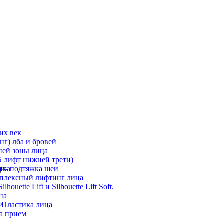
их век
а
г) лба и бровей
ней зоны лица
 лифт нижней трети)
а
ди
ика
 – подтяжка шеи
мплексный лифтинг лица
ouette Lift и Silhouette Lift Soft.
на
и
 Пластика лица
а прием