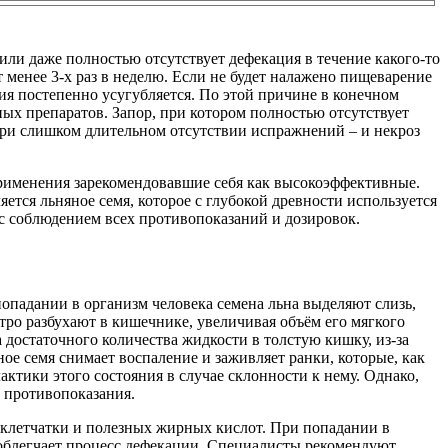
или даже полностью отсутствует дефекация в течение какого-то
т менее 3-х раз в неделю. Если не будет налажено пищеварение
ия постепенно усугубляется. По этой причине в конечном
ных препаратов. Запор, при котором полностью отсутствует
а при слишком длительном отсутствии испражнений – и некроз
применения зарекомендовавшие себя как высокоэффективные.
ется льняное семя, которое с глубокой древности используется
 с соблюдением всех противопоказаний и дозировок.
опадании в организм человека семена льна выделяют слизь,
тро разбухают в кишечнике, увеличивая объём его мягкого
 достаточного количества жидкости в толстую кишку, из-за
ное семя снимает воспаление и заживляет ранки, которые, как
актики этого состояния в случае склонности к нему. Однако,
т противопоказания.
 клетчатки и полезных жирных кислот. При попадании в
 облегчает процесс дефекации. Специалисты рекомендуют