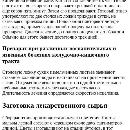
кипения на водяной бане. Кипятят состав четверть час. После
снятия с огня лекарство накрывают крышкой и настаивают
еще сорок пять минут. Затем его процеживают. Готовый отвар
употребляют по две столовых ложки трижды в сутки, не
связывая с приемом пищи. Полоскания повторяют четыре
раза в день, применяя для одной процедуры полстакана
препарата. Длится лечение до полного исцеления от болезни.
Обычно для этого бывает достаточно трех дней.
Препарат при различных воспалительных и
язвенных болезнях желудочно-кишечного
тракта
Столовую ложку сухих измельченных листьев заливают
стаканом холодной воды и настаивают на протяжении шести
часов. Отцеженное лекарство пьют по одной трети стакана
небольшими глотками через каждые шесть часов.
Длительность лечения определяется скоростью исцеления.
Заготовка лекарственного сырья
Сбор растения производится до начала цветения. Листья
мальвы лесной срезают с черешком около двух сантиметров
длиной. Цветы заготавливают на стадии бутонов, в тот