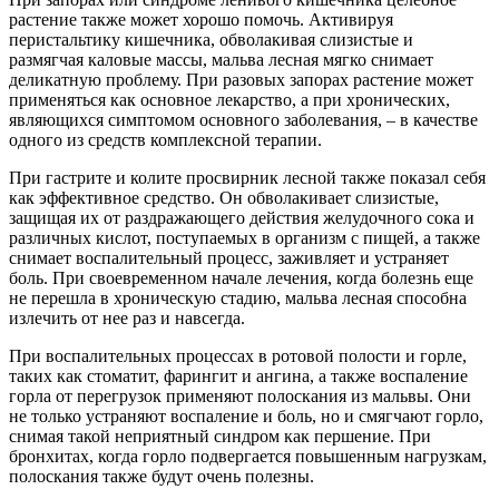
растение также может хорошо помочь. Активируя
перистальтику кишечника, обволакивая слизистые и
размягчая каловые массы, мальва лесная мягко снимает
деликатную проблему. При разовых запорах растение может
применяться как основное лекарство, а при хронических,
являющихся симптомом основного заболевания, – в качестве
одного из средств комплексной терапии.
При гастрите и колите просвирник лесной также показал себя
как эффективное средство. Он обволакивает слизистые,
защищая их от раздражающего действия желудочного сока и
различных кислот, поступаемых в организм с пищей, а также
снимает воспалительный процесс, заживляет и устраняет
боль. При своевременном начале лечения, когда болезнь еще
не перешла в хроническую стадию, мальва лесная способна
излечить от нее раз и навсегда.
При воспалительных процессах в ротовой полости и горле,
таких как стоматит, фарингит и ангина, а также воспаление
горла от перегрузок применяют полоскания из мальвы. Они
не только устраняют воспаление и боль, но и смягчают горло,
снимая такой неприятный синдром как першение. При
бронхитах, когда горло подвергается повышенным нагрузкам,
полоскания также будут очень полезны.