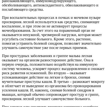
ранозаживляющего, иммуномодулирующего,
обезболивающего, антиоксидантного, обволакивающего и
послабляющего средства.
При воспалительных процессах в почках и мочевом пузыре
просвирник лесной используется как средство, снимающее
воспаление, и при этом он не активирует процессы
мочеобразования. За счет этого на пораженный орган не
оказывается ненужной, чрезмерной нагрузки, которая может
усугубить состояние больного. Кроме этого, растение,
помогая устранить болевой синдром, позволяет значительно
улучшить самочувствие уже после первых приемов.
При простудных заболеваниях и гриппе мальва лесная
оказывает на организм разностороннее действие. Она в
первую очередь, положительно воздействуя на иммунную
систему человека, ускоряет процесс выздоровления и снижает
риск развития осложнений. Во вторую – оказывает
успокаивающее действие на легкие и бронхи, снимая
мучительные приступы кашля. В третью – разжижает мокроту
и облегчает ее выведение из организма без провоцирования
усиления кашля. И, наконец, снимая болевой синдром в
мышцах, который обычно сопровождает простуду и грипп,
просвирник лесной улучшает самочувствие больного.
При запорах или синдроме ленивого кишечника целебное