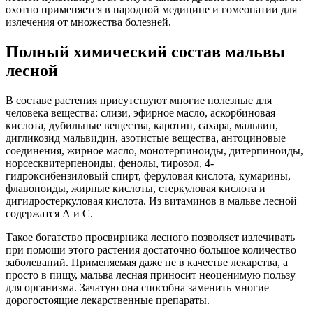
охотно применяется в народной медицине и гомеопатии для
излечения от множества болезней.
Полный химический состав мальвы
лесной
В составе растения присутствуют многие полезные для
человека вещества: слизи, эфирное масло, аскорбиновая
кислота, дубильные вещества, каротин, сахара, мальвин,
дигликозид мальвидин, азотистые вещества, антоциновые
соединения, жирное масло, монотерпиноиды, дитерпиноиды,
норсесквитерпеноиды, фенолы, тирозол, 4-
гидроксибензиловый спирт, феруловая кислота, кумарины,
флавоноиды, жирные кислоты, стеркуловая кислота и
дигидростеркуловая кислота. Из витаминов в мальве лесной
содержатся А и С.
Такое богатство просвирника лесного позволяет излечивать
при помощи этого растения достаточно большое количество
заболеваний. Применяемая даже не в качестве лекарства, а
просто в пищу, мальва лесная приносит неоценимую пользу
для организма. Зачатую она способна заменить многие
дорогостоящие лекарственные препараты.