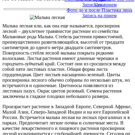
Запись на прием
Цена
Фото до и после Пластика лица
Запись на прием
Мальва лесная или, как она еще называется, просвирник
лесной – двухлетнее травянистое растение из семейства
Мальвовые рода Мальва. Стебель растения прямостоячий,
преимущественно разветвляющийся, высотой от тридцати
сантиметров до одного метра двадцати сантиметров.
Поверхность стебля лесной мальвы покрыта редкими
волосками. Листья растения имеют длинные черешки и
городчато-зубчатый край. Состоят они из сросшихся между
собой пяти листовых пластин. Общая форма листа
сердцевидная. Цвет листьев насыщенно-зеленый. Цветы
просвирника лесного обычно собраны по несколько штук, но
встречаются и одиночные. Цветоносы появляются из
листовых пазух. Окрас цветов розовый. Семена растения
заключены в гладкие плодики небольшого размера.
Произрастает растение в Западной Европе, Северной Африке,
Малой Азии, Северо-Западной Индии и на юге Европейской
России. Встречается мальва лесная на лесных прогалинах и в
парках. Предпочитает легкие почвы и солнечные места. В
качестве лекарственного и пищевого растения просвирник
лесной культивируется с глубочайшей древности. Сегодня он