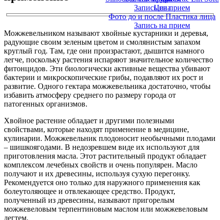
Запись на прием
Цена
Фото до и после Пластика лица
Запись на прием
Можжевельником называют хвойные кустарники и деревья,
радующие своим зеленым цветом и смолянистым запахом
круглый год. Там, где они произрастают, дышится намного
легче, поскольку растения испаряют значительное количество
фитонцидов. Эти биологически активные вещества убивают
бактерии и микроскопические грибы, подавляют их рост и
развитие. Одного гектара можжевельника достаточно, чтобы
избавить атмосферу среднего по размеру города от
патогенных организмов.
Хвойное растение обладает и другими полезными
свойствами, которые находят применение в медицине,
кулинарии. Можжевельник плодоносит необычными плодами
– шишкоягодами. В недозревшем виде их используют для
приготовления масла. Этот растительный продукт обладает
комплексом лечебных свойств и очень популярен. Масло
получают и их древесины, используя сухую перегонку.
Рекомендуется оно только для наружного применения как
болеутоляющее и отвлекающее средство. Продукт,
полученный из древесины, называют пригорелым
можжевеловым терпентиновым маслом или можжевеловым
дегтем.