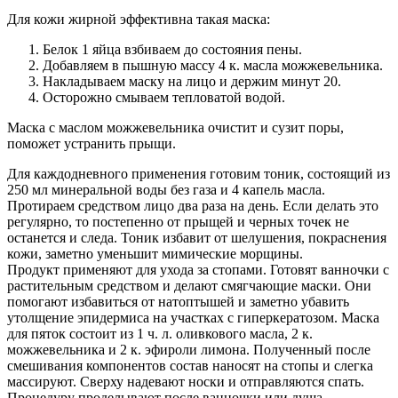
Для кожи жирной эффективна такая маска:
Белок 1 яйца взбиваем до состояния пены.
Добавляем в пышную массу 4 к. масла можжевельника.
Накладываем маску на лицо и держим минут 20.
Осторожно смываем тепловатой водой.
Маска с маслом можжевельника очистит и сузит поры,
поможет устранить прыщи.
Для каждодневного применения готовим тоник, состоящий из
250 мл минеральной воды без газа и 4 капель масла.
Протираем средством лицо два раза на день. Если делать это
регулярно, то постепенно от прыщей и черных точек не
останется и следа. Тоник избавит от шелушения, покраснения
кожи, заметно уменьшит мимические морщины.
Продукт применяют для ухода за стопами. Готовят ванночки с
растительным средством и делают смягчающие маски. Они
помогают избавиться от натоптышей и заметно убавить
утолщение эпидермиса на участках с гиперкератозом. Маска
для пяток состоит из 1 ч. л. оливкового масла, 2 к.
можжевельника и 2 к. эфироли лимона. Полученный после
смешивания компонентов состав наносят на стопы и слегка
массируют. Сверху надевают носки и отправляются спать.
Процедуру проделывают после ванночки или душа.