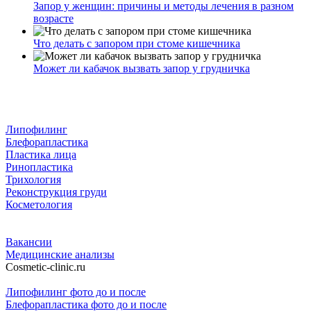
Запор у женщин: причины и методы лечения в разном
возрасте
Что делать с запором при стоме кишечника
Может ли кабачок вызвать запор у грудничка
Липофилинг
Блефорапластика
Пластика лица
Ринопластика
Трихология
Реконструкция груди
Косметология
Вакансии
Медицинские анализы
Cosmetic-clinic.ru
Липофилинг фото до и после
Блефорапластика фото до и после