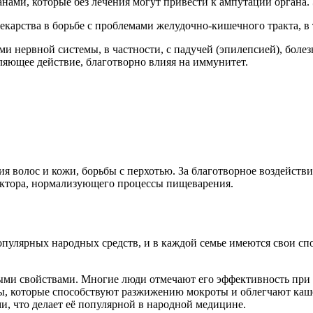
нами, которые без лечения могут привести к ампутации органа.
екарства в борьбе с проблемами желудочно-кишечного тракта, в 
и нервной системы, в частности, с падучей (эпилепсией), болез
яющее действие, благотворно влияя на иммунитет.
я волос и кожи, борьбы с перхотью. За благотворное воздействи
фактора, нормализующего процессы пищеварения.
опулярных народных средств, и в каждой семье имеются свои сп
ыми свойствами. Многие люди отмечают его эффективность при 
ы, которые способствуют разжижению мокроты и облегчают кашел
, что делает её популярной в народной медицине.