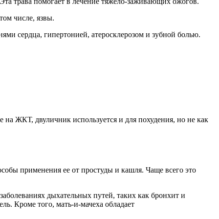
 Эта трава помогает в лечение тяжело-заживающих ожогов.
том числе, язвы.
нями сердца, гипертонией, атеросклерозом и зубной болью.
е на ЖКТ, двуличник используется и для похудения, но не как
особы применения ее от простуды и кашля. Чаще всего это
заболеваниях дыхательных путей, таких как бронхит и
ь. Кроме того, мать-и-мачеха обладает