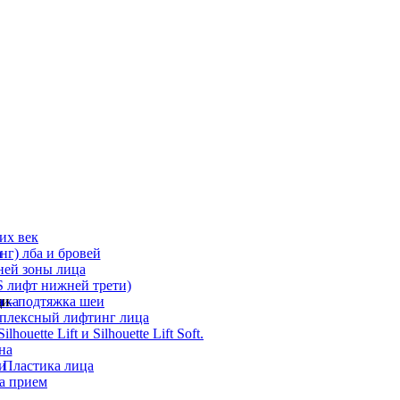
их век
а
г) лба и бровей
ней зоны лица
 лифт нижней трети)
а
ди
ика
 – подтяжка шеи
мплексный лифтинг лица
ouette Lift и Silhouette Lift Soft.
на
и
 Пластика лица
а прием