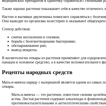
медицинских препаратов в одиночку справиться с гнойными ра
Также хорошо растение показывает себя в качестве отличного л
Настои и вытяжки двуличника помогают справляться с болезням
Они выводят из организма холестерин и оказывают общеукрепл
Спектр действия:
снятие воспаления и спазмов;
борьба с болезнетворными бактериями;
обеззараживание ран;
вывод мокроты.
В косметологии отвары из растения применяют для оздоровлени
панацея и основное средство, а в качестве вспомогательного 
Рецепты народных средств
Мать-и-мачеха наряду с валерианой является одним из самых п
отвары.
Мать-и-мачеха — это растение, известное своими целебн
астма. Листья растения содержат алкалоиды и флавоноид
противовоспалительными и антисептическими свойствами