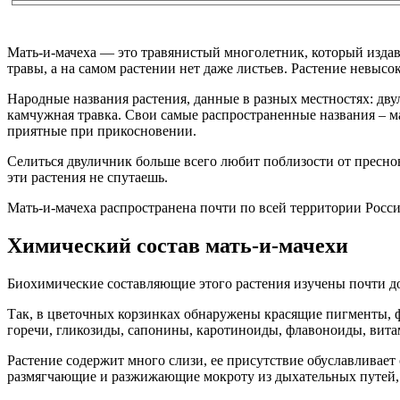
Мать-и-мачеха — это травянистый многолетник, который издавна
травы, а на самом растении нет даже листьев. Растение невысоко
Народные названия растения, данные в разных местностях: двул
камчужная травка. Свои самые распространенные названия – ма
приятные при прикосновении.
Селиться двуличник больше всего любит поблизости от пресно
эти растения не спутаешь.
Мать-и-мачеха распространена почти по всей территории Росси
Химический состав мать-и-мачехи
Биохимические составляющие этого растения изучены почти до
Так, в цветочных корзинках обнаружены красящие пигменты, ф
горечи, гликозиды, сапонины, каротиноиды, флавоноиды, вита
Растение содержит много слизи, ее присутствие обуславливает
размягчающие и разжижающие мокроту из дыхательных путей, 