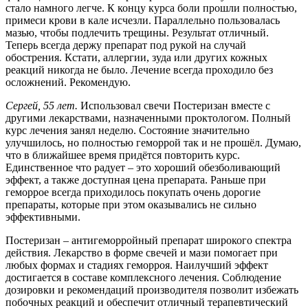
стало намного легче. К концу курса боли прошли полностью,
примеси крови в кале исчезли. Параллельно пользовалась
мазью, чтобы подлечить трещины. Результат отличный.
Теперь всегда держу препарат под рукой на случай
обострения. Кстати, аллергии, зуда или других кожных
реакций никогда не было. Лечение всегда проходило без
осложнений. Рекомендую.
Сергей, 55 лет.
Использовал свечи Постеризан вместе с
другими лекарствами, назначенными проктологом. Полный
курс лечения занял неделю. Состояние значительно
улучшилось, но полностью геморрой так и не прошёл. Думаю,
что в ближайшее время придётся повторить курс.
Единственное что радует – это хороший обезболивающий
эффект, а также доступная цена препарата. Раньше при
геморрое всегда приходилось покупать очень дорогие
препараты, которые при этом оказывались не сильно
эффективными.
Постеризан – антигеморройный препарат широкого спектра
действия. Лекарство в форме свечей и мази помогает при
любых формах и стадиях геморроя. Наилучший эффект
достигается в составе комплексного лечения. Соблюдение
дозировки и рекомендаций производителя позволит избежать
побочных реакций и обеспечит отличный терапевтический