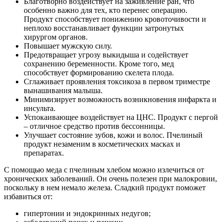
Благотворно воздействует на заживление ран, что
особенно важно для тех, кто перенес операцию.
Продукт способствует понижению кровоточивости и
неплохо восстанавливает функции затронутых
хирургом органов.
Повышает мужскую силу.
Предотвращает угрозу выкидыша и содействует
сохранению беременности. Кроме того, мед
способствует формированию скелета плода.
Сглаживает проявления токсикоза в первом триместре
вынашивания малыша.
Минимизирует возможность возникновения инфаркта и
инсульта.
Успокаивающее воздействует на ЦНС. Продукт с пергой
– отличное средство против бессонницы.
Улучшает состояние зубов, кожи и волос. Пчелиный
продукт незаменим в косметических масках и
препаратах.
С помощью меда с пчелиным хлебом можно излечиться от
хронических заболеваний. Он очень полезен при малокровии,
поскольку в нем немало железа. Сладкий продукт поможет
избавиться от:
гипертонии и эндокринных недугов;