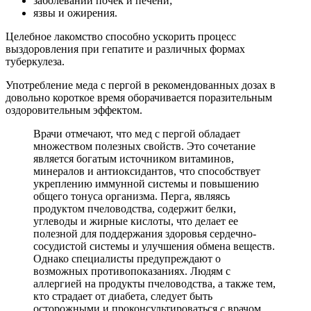
заболеваний почек и печени;
язвы и ожирения.
Целебное лакомство способно ускорить процесс
выздоровления при гепатите и различных формах
туберкулеза.
Употребление меда с пергой в рекомендованных дозах в
довольно короткое время оборачивается поразительным
оздоровительным эффектом.
Врачи отмечают, что мед с пергой обладает
множеством полезных свойств. Это сочетание
является богатым источником витаминов,
минералов и антиоксидантов, что способствует
укреплению иммунной системы и повышению
общего тонуса организма. Перга, являясь
продуктом пчеловодства, содержит белки,
углеводы и жирные кислоты, что делает ее
полезной для поддержания здоровья сердечно-
сосудистой системы и улучшения обмена веществ.
Однако специалисты предупреждают о
возможных противопоказаниях. Людям с
аллергией на продукты пчеловодства, а также тем,
кто страдает от диабета, следует быть
осторожными и проконсультироваться с врачом