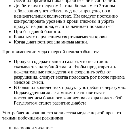
смеси их организм пока справиться не в состоянии.
Диабетикам с недугом 1 типа. Больным со 2 типом
заболевания употреблять мед не запрещено, но в
незначительных количествах. Им следует постоянно
контролировать уровень в крови глюкозы и убрать
продукт из рациона, если та начинает повышаться.
При базедовой болезни.
Больным с нарушением свертываемости крови.
Когда диагностирована миома матки.
При применении меда с пергой нельзя забывать:
Продукт содержит много сахара, что негативно
сказывается на зубной эмали. Чтобы предотвратить
нежелательные последствия и сохранить зубы от
разрушения, следует всегда полоскать рот после приема
медовой смеси.
В больших количествах продукт употреблять неразумно.
Поджелудочная железа может не справиться с
поступлением большого количества сахара и даст сбой.
Результатом станет развитие диабета.
Употребление излишнего количества меда с пергой чревато
такими побочными реакциями:
насморк и чихание;