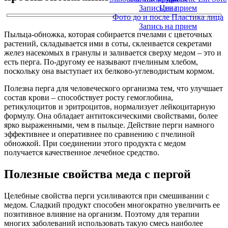
Запись на прием
Цена
Фото до и после Пластика лица
Запись на прием
Пыльца-обножка, которая собирается пчелами с цветочных
растений, складывается ими в соты, склеивается секретами
желез насекомых в гранулы и заливается сверху медом – это и
есть перга. По-другому ее называют пчелиным хлебом,
поскольку она выступает их белково-углеводистым кормом.
Полезна перга для человеческого организма тем, что улучшает
состав крови – способствует росту гемоглобина,
ретикулоцитов и эритроцитов, нормализует лейкоцитарную
формулу. Она обладает антитоксическими свойствами, более
ярко выраженными, чем в пыльце. Действие перги намного
эффективнее и оперативнее по сравнению с пчелиной
обножкой. При соединении этого продукта с медом
получается качественное лечебное средство.
Полезные свойства меда с пергой
Целебные свойства перги усиливаются при смешивании с
медом. Сладкий продукт способен многократно увеличить ее
позитивное влияние на организм. Поэтому для терапии
многих заболеваний использовать такую смесь наиболее