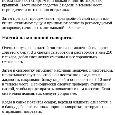
потом заливают спиртом или водкой и плотно закрываю
крышкой. Настаивают средство 2 недели в темном месте,
периодически интенсивно встряхивая.
Затем препарат процеживают через двойной слой марли или
бинта, отжимают гущу и принимают согласно рекомендуемой
дозировке, начиная с минимальной – 3 капель.
Настой на молочной сыворотке
Очень популярен в настой чистотела на молочной сыворотке.
Для этого берут 3 л свежей сыворотки и растворяют в ней 250
г сахара, добавляют ложку сметаны и все хорошенько
смешивают.
Затем в сыворотку опускают марлевый мешочек с чистотелом,
привязывают грузило, чтобы он постоянно находился в
жидкости, накрывают банку марлей и оставляют на 7-10 дней
в теплом месте. Периодически следует проверять будущий
настой, чтобы предотвратить появления в нем плесени. Если
она начала появляться, следует убирать ее.
Когда в банке появится осадок, верхняя жидкость сливается, а
в банку добавляется новая порция сыворотки, которую снова
отправляют дозревать.