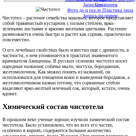
Запись на прием
Цена
Фото до и после Пластика лица
Запись на прием
Чистотел – растение семейства маковых, которое представляет
собой травянистый кустарник с полым стеблем, ярко-
зелеными листьями и яркими желтыми цветками. Растение
размножается очень быстро и растет как сорняк, практически
повсеместно.
О его лечебных свойствах было известно еще с древности, в
частности, о нем упоминается в трактатах знаменитого
врачевателя Авиценны. В русских селениях чистотел носит
народные названия: собачье мыло, чистуха, бородавник,
желтомолочник. Как можно понять из названий, он
использовался для очищения кожи и выведения бородавок, а
желтомолочником назван потому, что сорванные стебли
выделяют ярко-желтый млечный сок, который, кстати, очень
ядовит.
Химический состав чистотела
В прошлом веке ученые хорошо изучили химический состав
чистотела. Было установлено, что во всех его частях,
особенно в корнях, содержится большое количество
алкалоидов, причем, более 20 видов. Они имеют различные