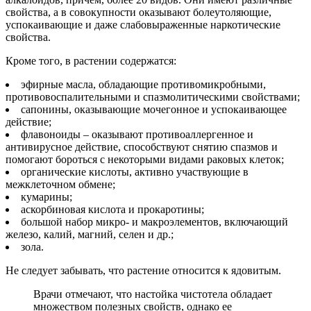
свойства, а в совокупности оказывают болеутоляющие,
успокаивающие и даже слабовыраженные наркотические
свойства.
Кроме того, в растении содержатся:
эфирные масла, обладающие противомикробными,
противовоспалительными и спазмолитическими свойствами;
сапонины, оказывающие мочегонное и успокаивающее
действие;
флавоноиды – оказывают противоаллергенное и
антивирусное действие, способствуют снятию спазмов и
помогают бороться с некоторыми видами раковых клеток;
органические кислоты, активно участвующие в
межклеточном обмене;
кумарины;
аскорбиновая кислота и прокаротины;
большой набор микро- и макроэлементов, включающий
железо, калий, магний, селен и др.;
зола.
Не следует забывать, что растение относится к ядовитым.
Врачи отмечают, что настойка чистотела обладает
множеством полезных свойств, однако ее