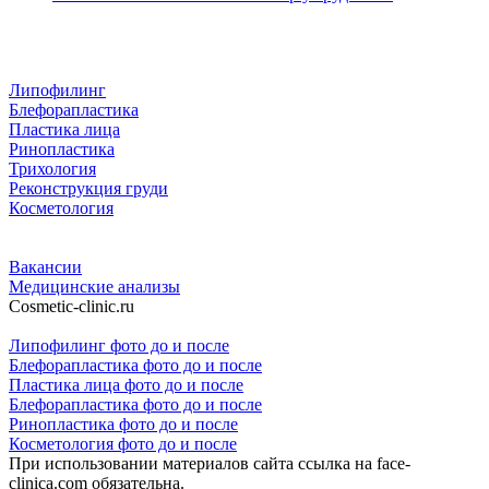
Липофилинг
Блефорапластика
Пластика лица
Ринопластика
Трихология
Реконструкция груди
Косметология
Вакансии
Медицинские анализы
Cosmetic-clinic.ru
Липофилинг фото до и после
Блефорапластика фото до и после
Пластика лица фото до и после
Блефорапластика фото до и после
Ринопластика фото до и после
Косметология фото до и после
При использовании материалов сайта ссылка на face-
clinica.com обязательна.