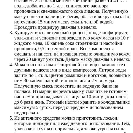
составом: 2 ст. л. косметической глины развести 4 ст. л.
воды, добавить по 1 ч. л. спиртового раствора
прополиса и свежевыжатого сока лимона. Полученную
массу нанести на лицо, избегая, области вокруг глаз. По
истечению 15 минут маску смыть теплой водой.
Проводить процедуру дважды в неделю.
Купирует воспалительный процесс, продезинфицирует,
увлажнит и успокоит поврежденную кожу маска из 10 г
жидкого меда, 10 капель сока столетника и настойки
прополиса, 0,5 ст. теплой воды. Все компоненты
смешать и нанести на предварительно очищенную кожу,
через 20 минут умыться. Делать маску дважды в неделю.
Можно использовать спиртовой раствор в комплексе с
другими веществами в виде компрессов. Литром воды
залить по 1 ст. л. цветов ромашки и ноготков, добавить к
ним 30 капель настойки прополиса и 2 ч. л. меда.
Полученную смесь поместить на водяную баню на
полчаса. Из марли вырезать маску, смочить ее готовым
настоем и прикладывать к лицу на 10 минут, кратность
до 6 раз в день. Готовый настой хранить в холодильнике
максимум 5 суток, перед очередным использованием
подогревать.
Из аптечного средства можно приготовить лосьон,
который подходит для ежедневного использования. Тем,
у кого кожа сухая и нормальная, а также угревая сыпь