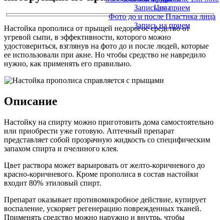
Запись на прием
Цена
Фото до и после Пластика лица
Запись на прием
Настойка прополиса от прыщей недорогое средство от
угревой сыпи, в эффективности, которого можно
удостовериться, взглянув на фото до и после людей, которые
ее использовали при акне. Но чтобы средство не навредило
нужно, как применять его правильно.
Описание
Настойку на спирту можно приготовить дома самостоятельно
или приобрести уже готовую. Аптечный препарат
представляет собой прозрачную жидкость со специфическим
запахом спирта и пчелиного клея.
Цвет раствора может варьировать от желто-коричневого до
красно-коричневого. Кроме прополиса в состав настойки
входит 80% этиловый спирт.
Препарат оказывает противомикробное действие, купирует
воспаление, ускоряет регенерацию поврежденных тканей.
Применять средство можно наружно и внутрь, чтобы