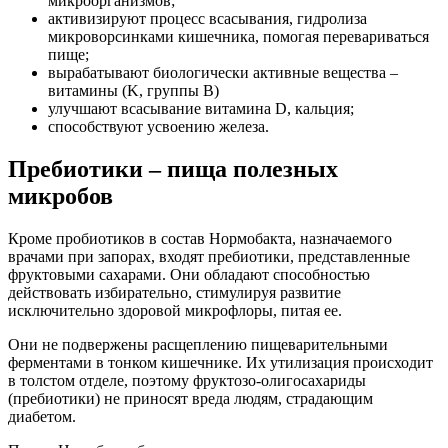
микроорганизмов;
активизируют процесс всасывания, гидролиза
микроворсинками кишечника, помогая перевариваться
пище;
вырабатывают биологически активные вещества –
витамины (K, группы B)
улучшают всасывание витамина D, кальция;
способствуют усвоению железа.
Пребиотики – пища полезных
микробов
Кроме пробиотиков в состав Нормобакта, назначаемого
врачами при запорах, входят пребиотики, представленные
фруктовыми сахарами. Они обладают способностью
действовать избирательно, стимулируя развитие
исключительно здоровой микрофлоры, питая ее.
Они не подвержены расщеплению пищеварительными
ферментами в тонком кишечнике. Их утилизация происходит
в толстом отделе, поэтому фруктозо-олигосахариды
(пребиотики) не приносят вреда людям, страдающим
диабетом.