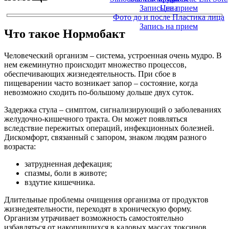
Запись на прием
Цена
Фото до и после Пластика лица
Запись на прием
Что такое Нормобакт
Человеческий организм – система, устроенная очень мудро. В
нем ежеминутно происходит множество процессов,
обеспечивающих жизнедеятельность. При сбое в
пищеварении часто возникает запор – состояние, когда
невозможно сходить по-большому дольше двух суток.
Задержка стула – симптом, сигнализирующий о заболеваниях
желудочно-кишечного тракта. Он может появляться
вследствие пережитых операций, инфекционных болезней.
Дискомфорт, связанный с запором, знаком людям разного
возраста:
затрудненная дефекация;
спазмы, боли в животе;
вздутие кишечника.
Длительные проблемы очищения организма от продуктов
жизнедеятельности, переходят в хроническую форму.
Организм утрачивает возможность самостоятельно
избавляться от накопившихся в каловых массах токсинов,