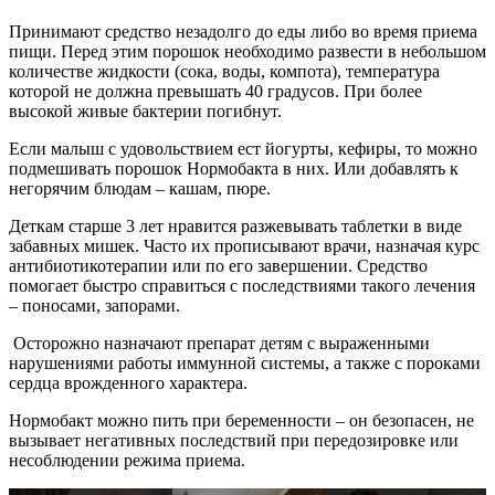
Принимают средство незадолго до еды либо во время приема
пищи. Перед этим порошок необходимо развести в небольшом
количестве жидкости (сока, воды, компота), температура
которой не должна превышать 40 градусов. При более
высокой живые бактерии погибнут.
Если малыш с удовольствием ест йогурты, кефиры, то можно
подмешивать порошок Нормобакта в них. Или добавлять к
негорячим блюдам – кашам, пюре.
Деткам старше 3 лет нравится разжевывать таблетки в виде
забавных мишек. Часто их прописывают врачи, назначая курс
антибиотикотерапии или по его завершении. Средство
помогает быстро справиться с последствиями такого лечения
– поносами, запорами.
Осторожно назначают препарат детям с выраженными
нарушениями работы иммунной системы, а также с пороками
сердца врожденного характера.
Нормобакт можно пить при беременности – он безопасен, не
вызывает негативных последствий при передозировке или
несоблюдении режима приема.