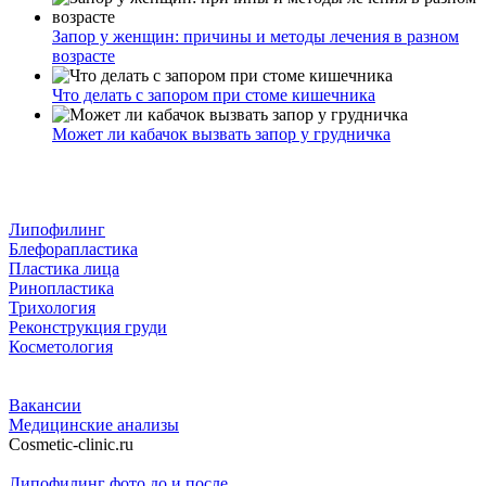
Запор у женщин: причины и методы лечения в разном
возрасте
Что делать с запором при стоме кишечника
Может ли кабачок вызвать запор у грудничка
Липофилинг
Блефорапластика
Пластика лица
Ринопластика
Трихология
Реконструкция груди
Косметология
Вакансии
Медицинские анализы
Cosmetic-clinic.ru
Липофилинг фото до и после