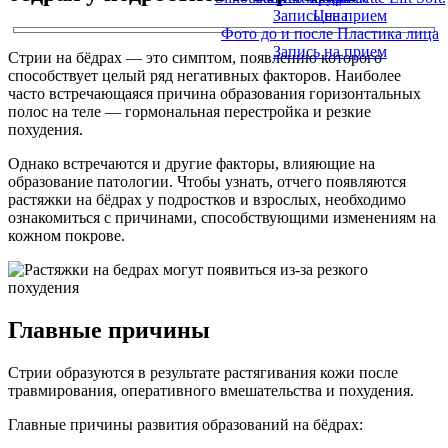
Запись на прием
Цена
Фото до и после Пластика лица
Запись на прием
Стрии на бёдрах — это симптом, появлению которого
способствует целый ряд негативных факторов. Наиболее
часто встречающаяся причина образования горизонтальных
полос на теле — гормональная перестройка и резкие
похудения.
Однако встречаются и другие факторы, влияющие на
образование патологии. Чтобы узнать, отчего появляются
растяжки на бёдрах у подростков и взрослых, необходимо
ознакомиться с причинами, способствующими изменениям на
кожном покрове.
Главные причины
Стрии образуются в результате растягивания кожи после
травмирования, оперативного вмешательства и похудения.
Главные причины развития образований на бёдрах: