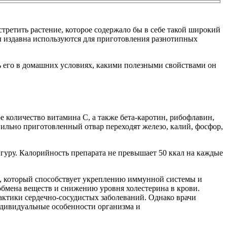
ретить растение, которое содержало бы в себе такой широкий
ры издавна используются для приготовления разнотипных
ь его в домашних условиях, какими полезными свойствами он
 количество витамина C, а также бета-каротин, рибофлавин,
льно приготовленный отвар переходят железо, калий, фосфор,
игуру. Калорийность препарата не превышает 50 ккал на каждые
C, который способствует укреплению иммунной системы и
бмена веществ и снижению уровня холестерина в крови.
актики сердечно-сосудистых заболеваний. Однако врачи
ндивидуальные особенности организма и