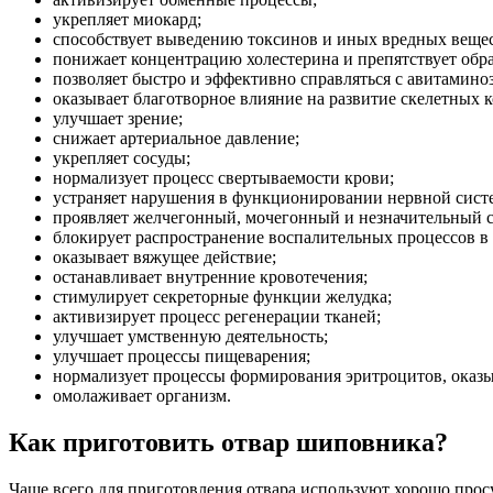
укрепляет миокард;
способствует выведению токсинов и иных вредных вещес
понижает концентрацию холестерина и препятствует обра
позволяет быстро и эффективно справляться с авитамин
оказывает благотворное влияние на развитие скелетных ко
улучшает зрение;
снижает артериальное давление;
укрепляет сосуды;
нормализует процесс свертываемости крови;
устраняет нарушения в функционировании нервной сист
проявляет желчегонный, мочегонный и незначительный 
блокирует распространение воспалительных процессов в 
оказывает вяжущее действие;
останавливает внутренние кровотечения;
стимулирует секреторные функции желудка;
активизирует процесс регенерации тканей;
улучшает умственную деятельность;
улучшает процессы пищеварения;
нормализует процессы формирования эритроцитов, оказы
омолаживает организм.
Как приготовить отвар шиповника?
Чаще всего для приготовления отвара используют хорошо прос