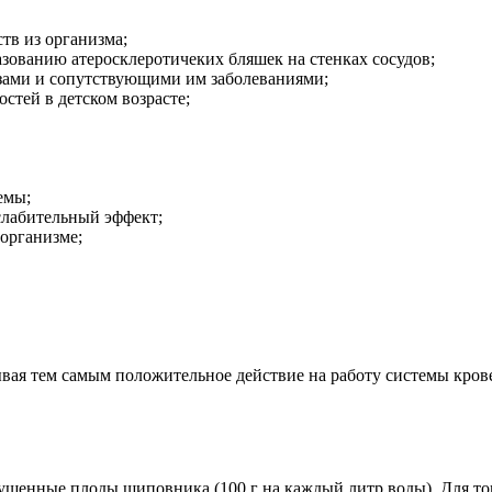
тв из организма;
зованию атеросклеротичеких бляшек на стенках сосудов;
озами и сопутствующими им заболеваниями;
стей в детском возрасте;
емы;
слабительный эффект;
организме;
вая тем самым положительное действие на работу системы кров
ушенные плоды шиповника (100 г на каждый литр воды). Для тог