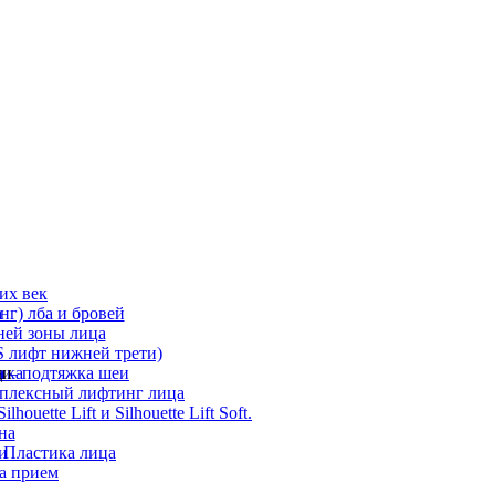
их век
а
г) лба и бровей
ней зоны лица
 лифт нижней трети)
а
ди
ика
 – подтяжка шеи
мплексный лифтинг лица
ouette Lift и Silhouette Lift Soft.
на
и
 Пластика лица
а прием