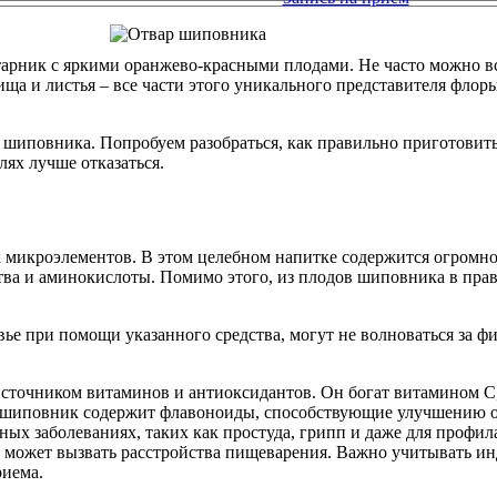
рник с яркими оранжево-красными плодами. Не часто можно вст
ища и листья – все части этого уникального представителя фло
в шиповника. Попробуем разобраться, как правильно приготовит
лях лучше отказаться.
 микроэлементов. В этом целебном напитке содержится огромное
ва и аминокислоты. Помимо этого, из плодов шиповника в прави
вье при помощи указанного средства, могут не волноваться за ф
источником витаминов и антиоксидантов. Он богат витамином 
, шиповник содержит флавоноиды, способствующие улучшению о
ых заболеваниях, таких как простуда, грипп и даже для профил
то может вызвать расстройства пищеварения. Важно учитывать и
риема.