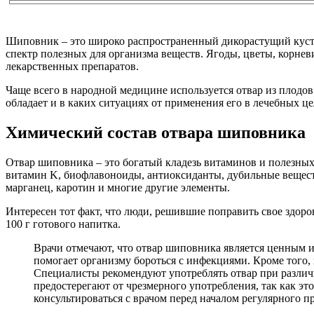
Шиповник – это широко распространенный дикорастущий куста
спектр полезных для организма веществ. Ягоды, цветы, корнев
лекарственных препаратов.
Чаще всего в народной медицине используется отвар из плодо
обладает и в каких ситуациях от применения его в лечебных це
Химический состав отвара шиповника
Отвар шиповника – это богатый кладезь витаминов и полезных
витамин K, биофлавоноиды, антиоксиданты, дубильные вещест
марганец, каротин и многие другие элементы.
Интересен тот факт, что люди, решившие поправить свое здоро
100 г готового напитка.
Врачи отмечают, что отвар шиповника является ценным 
помогает организму бороться с инфекциями. Кроме того
Специалисты рекомендуют употреблять отвар при различн
предостерегают от чрезмерного употребления, так как э
консультироваться с врачом перед началом регулярного п