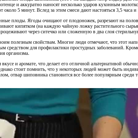
лотенце и аккуратно наносят несколько ударов кухонным молотк
 около 5 минут. Вслед за этим смеси дают настояться 3,5 часа 
анные плоды. Ягоды очищают от плодоножек, разрезают на поло
ливают кипятком (на каждую чайную ложку растительного сырья 
 и процеживают через ситечко или сложенную в два слоя стерильн
воим полезным свойствам. Многие люди отмечают, что этот напи
чным средством для профилактики простудных заболеваний. Кро
ия организма.
 вкусе и аромате, что делает его отличной альтернативой обычн
днако стоит помнить, что у некоторых людей может быть индив
лом, отвар шиповника становится все более популярным среди те