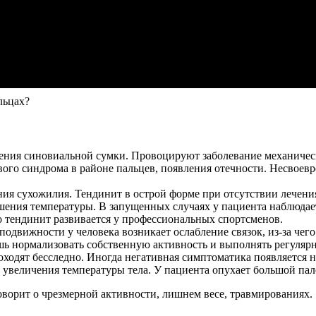
льцах?
паления синовиальной сумки. Провоцируют заболевание механиче
вого синдрома в районе пальцев, появления отечности. Несвое
ления сухожилия. Тендинит в острой форме при отсутствии лечен
ышения температуры. В запущенных случаях у пациента наблюдае
го тендинит развивается у профессиональных спортсменов.
одвижности у человека возникает ослабление связок, из-за чег
шь нормализовать собственную активность и выполнять регуляр
дят бесследно. Иногда негативная симптоматика появляется не 
увеличения температуры тела. У пациента опухает большой пал
говорит о чрезмерной активности, лишнем весе, травмированиях.