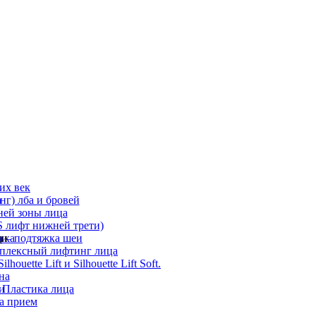
их век
а
г) лба и бровей
ней зоны лица
 лифт нижней трети)
а
ди
ика
 – подтяжка шеи
мплексный лифтинг лица
ouette Lift и Silhouette Lift Soft.
на
и
 Пластика лица
а прием