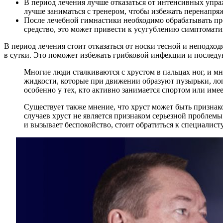
В период лечения лучше отказаться от интенсивных упр
лучше заниматься с тренером, чтобы избежать перенапря
После лечебной гимнастики необходимо обрабатывать п
средство, это может привести к усугублению симптомати
В период лечения стоит отказаться от носки тесной и неподход
в сутки. Это поможет избежать грибковой инфекции и послед
Многие люди сталкиваются с хрустом в пальцах ног, и мн
жидкости, которые при движении образуют пузырьки, лоп
особенно у тех, кто активно занимается спортом или им
Существует также мнение, что хруст может быть признак
случаев хруст не является признаком серьезной проблемы
и вызывает беспокойство, стоит обратиться к специалист