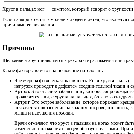
Хруст в пальцах ног — симптом, который говорит о хрупкости
Если пальцы хрустят у молодых людей и детей, это является п
причинами ее появления.
Причины
Щелканье и хруст появляется в результате растяжения или тра
Какие факторы влияют на появление патологии:
Чрезмерная физическая активность. Если хрустят пальцы
нагрузок приводит к дефектам соединительной ткани и сус
Артроз. Это опасное заболевание, которое сопровождает
проявляется в виде хруста на пальцах, болевого синдрома
Артрит. Это острое заболевание, которое поражает хряще
появляется покраснение на кожном покрове, отечность, 
мышц и нарушения походки.
Врачи отмечают, что хруст в пальцах на ногах может бы
изменении положения пальцев образует пузырьки. При их
заболеваний суставов, особенно если сопровождается бо