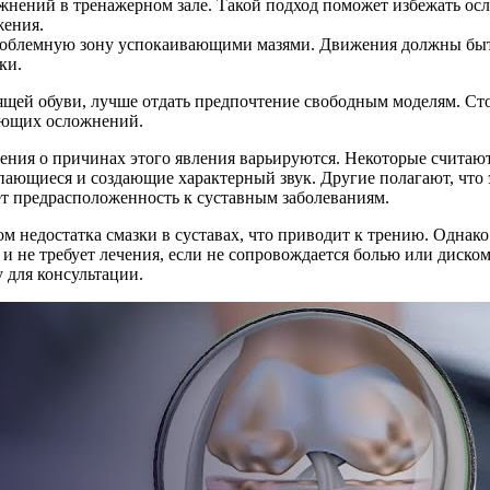
ажнений в тренажерном зале. Такой подход поможет избежать ос
жения.
роблемную зону успокаивающими мазями. Движения должны быт
ки.
ящей обуви, лучше отдать предпочтение свободным моделям. Стои
ующих осложнений.
ения о причинах этого явления варьируются. Некоторые считают,
ающиеся и создающие характерный звук. Другие полагают, что э
еет предрасположенность к суставным заболеваниям.
ом недостатка смазки в суставах, что приводит к трению. Однак
 и не требует лечения, если не сопровождается болью или диско
у для консультации.