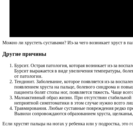
Можно ли хрустеть суставами? Из-за чего возникает хруст в па
Другие причины
Бурсит. Острая патология, которая возникает из-за вос
Бурсит выражается в виде увеличения температуры, боле
от патологии.
Тендинит. Заболевание, которое появляется из-за воспа
появлением хруста на пальце, болевого синдрома и пов
пациента болят стопы ног, появляется тяжесть. Чаще все
Малоактивный образ жизни. При отсутствии стабильной п
неприятной симптоматики в этом случае нужно всего ли
Травмирования. Любые суставные повреждения редко прохо
Вывихи сопровождаются образованием хруста, щелканья, 
Если хрустят пальцы на ногах у ребенка или у подростка, это 