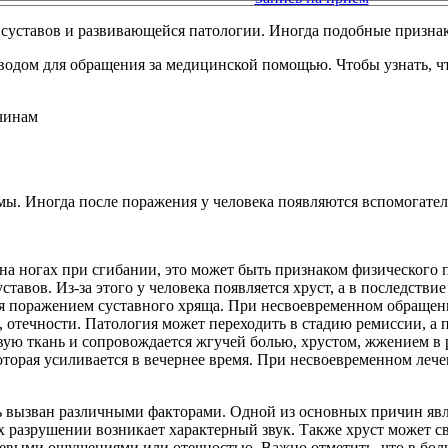
 суставов и развивающейся патологии. Иногда подобные призна
оводом для обращения за медицинской помощью. Чтобы узнать, чт
вмы. Иногда после поражения у человека появляются вспомогате
 на ногах при сгибании, это может быть признаком физического
тавов. Из-за этого у человека появляется хруст, а в последствие
ся поражением суставного хряща. При несвоевременном обращении
, отечности. Патология может переходить в стадию ремиссии, а 
вую ткань и сопровождается жгучей болью, хрустом, жжением в 
которая усиливается в вечернее время. При несвоевременном леч
ть вызван различными факторами. Одной из основных причин явл
 разрушении возникает характерный звук. Также хруст может св
левыми ощущениями или отечностью. Важно отметить, что в боль