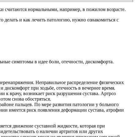
ки считаются нормальными, например, в пожилом возрасте.
о делать и как лечить патологию, нужно ознакомиться с
льные симптомы в идее боли, отечности, дискомфорта.
 перенапряжения. Неправильное распределение физических
 и дискомфорт при ходьбе, отечность в вечернее время.
 к врачу, возникает риск разрушения сустава. Артроз
потом снова обостряться.
районе пальцев. По мере развития патологии у больного
ении имеется риск появления деформации сустава, атрофии
яется движение суставной жидкости, которая при
идетельствовать о наличии артритов или других
шинстве случаев хруст не является признаком серьезной