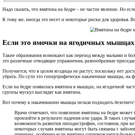
Надо сказать, что вмятина на бедре – не частое явление. Но есл
К тому же, иногда это несет и некоторые риски для здоровья. 
Если это ямочки на ягодичных мышцах
Такие образования возникают как переход между малыми и бо
это различные отводящие упражнения, разнообразные приседани
Получается, что в целом ягодицы не растут, поскольку нет до
убрать. По сути это гипертрофически накаченные мышцы, на ф
Если на бедре появилась вмятина в мышцах, на ягодичной част
группы мускул выглядят как вмятина.
Вот почему к накачиванию мышцы нельзя подходить безответств
Врачи отмечают, что появление вмятины на бедре может 
произойти в результате падения или удара. В таких случ
возможность развития липодистрофии, состояния, при ко
некоторых случаях вмятины могут быть связаны с заболе
причины, особенно если вмятина сопровождается болью