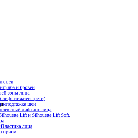
их век
а
г) лба и бровей
ней зоны лица
 лифт нижней трети)
а
ди
ика
 – подтяжка шеи
мплексный лифтинг лица
ouette Lift и Silhouette Lift Soft.
на
и
 Пластика лица
а прием