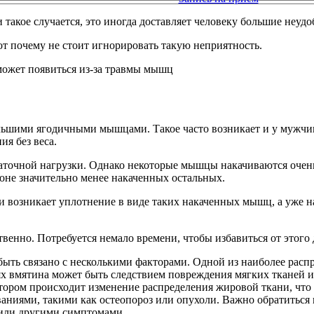
и такое случается, это иногда доставляет человеку большие неудо
Вот почему не стоит игнорировать такую неприятность.
льшими ягодичными мышцами. Такое часто возникает и у мужчи
я без веса.
статочной нагрузки. Однако некоторые мышцы накачиваются очен
оне значительно менее накаченных остальных.
и возникает уплотнение в виде таких накаченных мышц, а уже н
енно. Потребуется немало времени, чтобы избавиться от этого 
быть связано с несколькими факторами. Одной из наиболее распр
аях вмятина может быть следствием повреждения мягких тканей и
тором происходит изменение распределения жировой ткани, что
ваниями, такими как остеопороз или опухоли. Важно обратиться
 или другими симптомами.