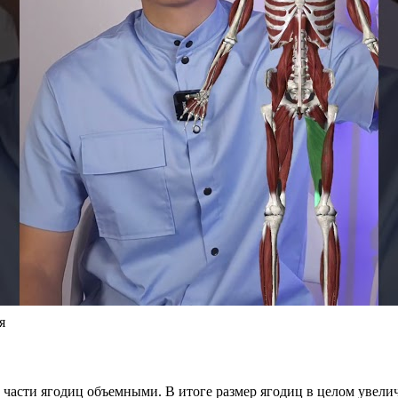
я
 части ягодиц объемными. В итоге размер ягодиц в целом увелич