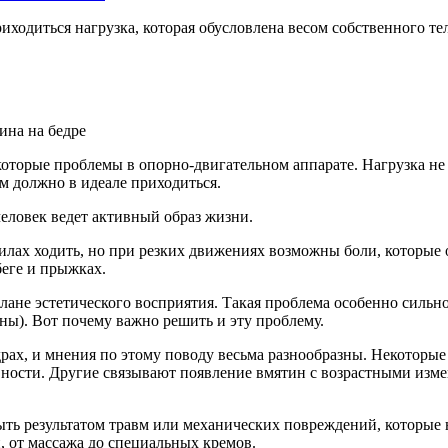
приходиться нагрузка, которая обусловлена весом собственного т
которые проблемы в опорно-двигательном аппарате. Нагрузка не р
ем должно в идеале приходиться.
еловек ведет активный образ жизни.
 силах ходить, но при резких движениях возможны боли, которые 
беге и прыжках.
лане эстетического восприятия. Такая проблема особенно сильно 
ны). Вот почему важно решить и эту проблему.
рах, и мнения по этому поводу весьма разнообразны. Некоторые 
ности. Другие связывают появление вмятин с возрастными измен
ыть результатом травм или механических повреждений, которые 
 от массажа до специальных кремов.