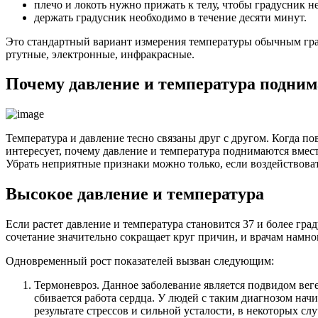
плечо и локоть нужно прижать к телу, чтобы градусник не
держать градусник необходимо в течение десяти минут.
Это стандартный вариант измерения температуры обычным град
ртутные, электронные, инфракрасные.
Почему давление и температура подним
Температура и давление тесно связаны друг с другом. Когда по
интересует, почему давление и температура поднимаются вмес
Убрать неприятные признаки можно только, если воздействова
Высокое давление и температура
Если растет давление и температура становится 37 и более гр
сочетание значительно сокращает круг причин, и врачам намно
Одновременный рост показателей вызван следующим:
Термоневроз. Данное заболевание является подвидом вегет
сбивается работа сердца. У людей с таким диагнозом нач
результате стрессов и сильной усталости, в некоторых с