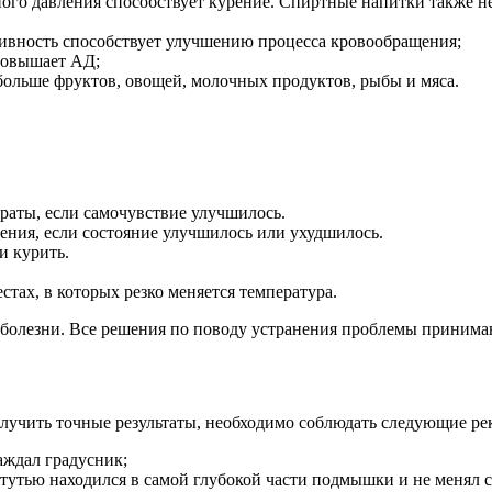
ого давления способствует курение. Спиртные напитки также не
тивность способствует улучшению процесса кровообращения;
 повышает АД;
больше фруктов, овощей, молочных продуктов, рыбы и мяса.
раты, если самочувствие улучшилось.
чения, если состояние улучшилось или ухудшилось.
и курить.
стах, в которых резко меняется температура.
болезни. Все решения по поводу устранения проблемы принимаю
лучить точные результаты, необходимо соблюдать следующие ре
аждал градусник;
 ртутью находился в самой глубокой части подмышки и не менял 