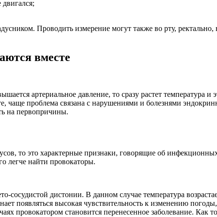
 двигался;
усником. Проводить измерение могут также во рту, ректально, 
аются вместе
вышается артериальное давление, то сразу растет температура и
те, чаще проблема связана с нарушениями и болезнями эндокри
ть на первопричины.
адусов, то это характерные признаки, говорящие об инфекционн
го легче найти провокаторы.
о-сосудистой дистонии. В данном случае температура возрастает,
инает появляться высокая чувствительность к изменению погоды,
лучаях провокатором становится перенесенное заболевание. Как 