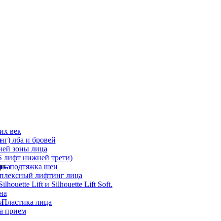
их век
а
г) лба и бровей
ней зоны лица
 лифт нижней трети)
а
ди
ика
 – подтяжка шеи
мплексный лифтинг лица
ouette Lift и Silhouette Lift Soft.
на
и
 Пластика лица
а прием