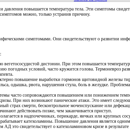
и давления повышается температура тела. Эти симптомы свидете
 симптомов можно, только устранив причину.
ифическими симптомами. Они свидетельствуют о развитии инфе
:
ю вегетососудистой дистонии. При этом повышается температур
ю погодных условий, часто кружится голова. Термоневроз разв
апевта.
рактерно повышение выработки гормонов щитовидной железы ти
ьса, одышка, рвота, нарушения стула, боль в желудке. Проблем
истемы часто сопровождаются повышением или понижением темпе
ризы. При них возникают панические атаки. Это имеет следующ
ьный страх смерти, бесконтрольное мочеиспускание или дефекаци
начинают действовать позже, чем заканчивается приступ.
полагается в надпочечниках, перикарде, яичках или крупных со
вырабатывает катехоламины. Повышение давления является одним
ым АД это свидетельствует о катехоламиновом кризе в результа