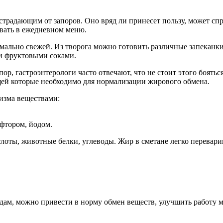
страдающим от запоров. Оно вряд ли принесет пользу, может с
вать в ежедневном меню.
мально свежей. Из творога можно готовить различные запеканки
и фруктовыми соками.
пор, гастроэнтерологи часто отвечают, что не стоит этого боять
ей которые необходимо для нормализации жирового обмена.
изма веществами:
фтором, йодом.
оты, животные белки, углеводы. Жир в сметане легко переварив
людам, можно привести в норму обмен веществ, улучшить работу