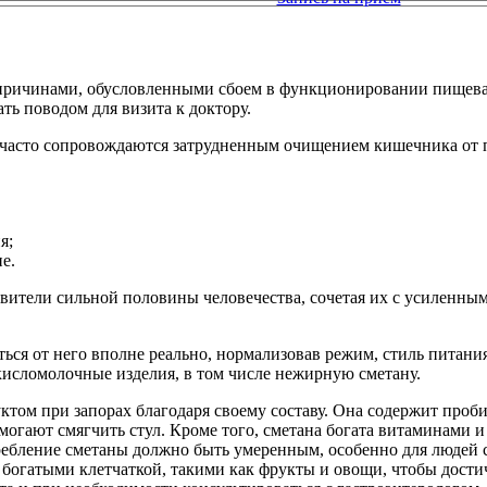
причинами, обусловленными сбоем в функционировании пищева
ать поводом для визита к доктору.
 часто сопровождаются затрудненным очищением кишечника от п
я;
е.
вители сильной половины человечества, сочетая их с усиленны
иться от него вполне реально, нормализовав режим, стиль питан
кисломолочные изделия, в том числе нежирную сметану.
уктом при запорах благодаря своему составу. Она содержит пр
могают смягчить стул. Кроме того, сметана богата витаминами 
ребление сметаны должно быть умеренным, особенно для людей
 богатыми клетчаткой, такими как фрукты и овощи, чтобы дости