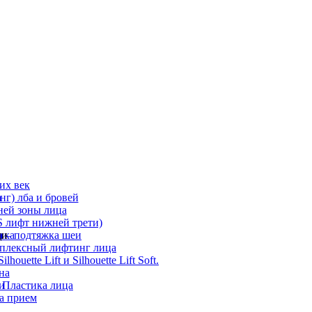
их век
а
г) лба и бровей
ней зоны лица
 лифт нижней трети)
а
ди
ика
 – подтяжка шеи
мплексный лифтинг лица
ouette Lift и Silhouette Lift Soft.
на
и
 Пластика лица
а прием