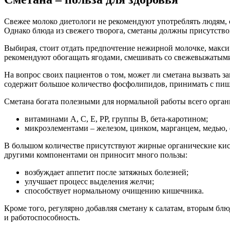
Свежее молоко диетологи не рекомендуют употреблять людям, 
Однако блюда из свежего творога, сметаны должны присутство
Выбирая, стоит отдать предпочтение нежирной молочке, макси
рекомендуют обогащать ягодами, смешивать со свежевыжатым
На вопрос своих пациентов о том, может ли сметана вызвать за
содержит большое количество фосфолипидов, принимать с пищ
Сметана богата полезными для нормальной работы всего орган
витаминами A, C, E, PP, группы B, бета-каротином;
микроэлементами – железом, цинком, марганцем, медью, 
В большом количестве присутствуют жирные органические кисл
другими компонентами он приносит много пользы:
возбуждает аппетит после затяжных болезней;
улучшает процесс выделения желчи;
способствует нормальному очищению кишечника.
Кроме того, регулярно добавляя сметану к салатам, вторым б
и работоспособность.