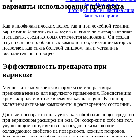
варианты использования препарата
Запись на прием
Цена
Фото до и после Пластика лица
Запись на прием
Как в профилактических целях, так и при лечебной терапии
варикозной болезни, используются различные лекарственные
препараты, среди которых отмечается меновазин. Он создан
из уникально подобранных компонентов, сочетание которых
позволяет, как снять болевой синдром, так и устранить
воспалительный процесс.
Эффективность препарата при
варикозе
Меновазин выпускается в форме мази или раствора,
предназначенных для наружного применения. Консистенция
крема жирная и в то же время мягкая на ощупь. В раствор
включены активные компоненты в растворенном состоянии.
Данный препарат используется, как обезболивающее средство
при варикозном расширении вен. Он содержит в себе ментол,
улучшающий тонус венозных сосудов, оказывающий
охлаждающее свойство на поверхность кожных покровов.
Еще меновазин способен снять усталость и тяжесть в ногах, а