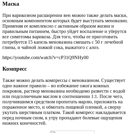
Маска
При варикозном расширении вен можно также делать маски,
основным компонентом которых будет выступать меновазин.
Применяя ее комплексно с активным образом жизни и
правильным питанием, быстро уйдет воспаление и уберутся
все симптомы варикоза. Для того, чтобы ее приготовить
потребуется 15 капель меновазина смешать с 50 г лечебной
глины, и чайной ложкой сока, выжатого с алоэ.
https://youtube.com/watch?v=cP31Q9NHy00
Компресс
Также можно делать компрессы с меновазином. Существует
одно важное правило – во избежание ожога кожных
покровов, раствор меновазина необходимо развести с водой
или подсолнечным маслом в соотношении 1:1. После чего,
получившимся средством пропитать марлю, приложить на
пораженное место, и обмотать пищевой пленкой, а сверху
укутать шерстяным платком. Такой компресс накладывается
перед ночным сном, к утру пропадают болевые ощущения
нижних конечностей.