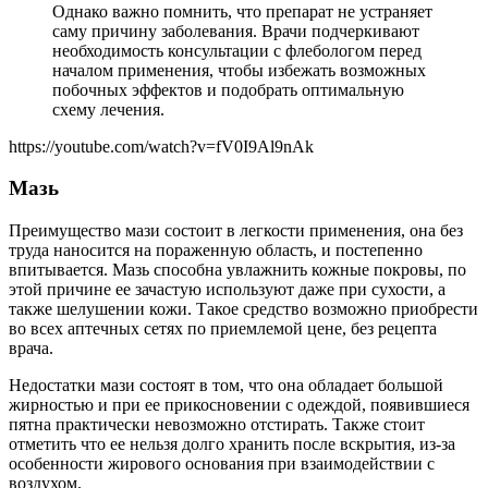
Однако важно помнить, что препарат не устраняет
саму причину заболевания. Врачи подчеркивают
необходимость консультации с флебологом перед
началом применения, чтобы избежать возможных
побочных эффектов и подобрать оптимальную
схему лечения.
https://youtube.com/watch?v=fV0I9Al9nAk
Мазь
Преимущество мази состоит в легкости применения, она без
труда наносится на пораженную область, и постепенно
впитывается. Мазь способна увлажнить кожные покровы, по
этой причине ее зачастую используют даже при сухости, а
также шелушении кожи. Такое средство возможно приобрести
во всех аптечных сетях по приемлемой цене, без рецепта
врача.
Недостатки мази состоят в том, что она обладает большой
жирностью и при ее прикосновении с одеждой, появившиеся
пятна практически невозможно отстирать. Также стоит
отметить что ее нельзя долго хранить после вскрытия, из-за
особенности жирового основания при взаимодействии с
воздухом.