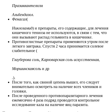
Празиквантел
или
Альбендазол.
Фенасал
(
Никлозамид
) и препараты, его содержащие, для лечения
кишечного тениоза не используются, в связи с тем, что
они вызывают распад гельминта в кишечнике.
Противоглистные препараты применяются утром после
легкого завтрака. Спустя 2 часа принимается солевое
слабительное (
Глауберова соль, Карловарская соль искусственная
,
Моршинская
соль и др
.
).
После того, как свиной цепень вышел, его следует
внимательно осмотреть на наличие всех члеников и
головки.
После проведенного противопаразитарного лечения
ежемесячно 4 раза подряд проводится контрольное
исследование кала на наличие яиц паразита.