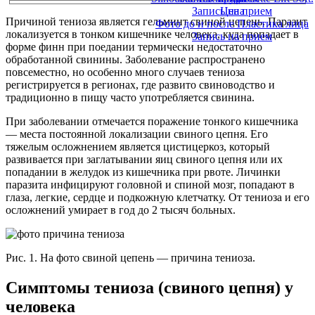
Запись на прием
Цена
Причиной тениоза является гельминт свиной цепень. Паразит
Фото до и после Пластика лица
локализуется в тонком кишечнике человека, куда попадает в
Запись на прием
форме финн при поедании термически недостаточно
обработанной свинины. Заболевание распространено
повсеместно, но особенно много случаев тениоза
регистрируется в регионах, где развито свиноводство и
традиционно в пищу часто употребляется свинина.
При заболевании отмечается поражение тонкого кишечника
— места постоянной локализации свиного цепня. Его
тяжелым осложнением является цистицеркоз, который
развивается при заглатывании яиц свиного цепня или их
попадании в желудок из кишечника при рвоте. Личинки
паразита инфицируют головной и спиной мозг, попадают в
глаза, легкие, сердце и подкожную клетчатку. От тениоза и его
осложнений умирает в год до 2 тысяч больных.
Рис. 1. На фото свиной цепень — причина тениоза.
Симптомы тениоза (свиного цепня) у
человека