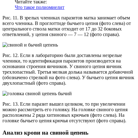
Читайте также:
Что такое полиомиелит
Рис. 11. В зрелых члениках паразитов матка занимает объем
всего членика. В проглоттиде бычьего цепня (фото слева) от
центрального ствола матки отходит от 17 до 32 боковых
ответвлений, у цепня свиного — 7 — 12 (фото справа).
Рис. 12. Если в лабораторию были доставлены незрелые
членики, то идентификация паразитов производится на
основании строения яичников. У свиного цепня яичник
трехлопастный. Третья мелкая долька называется добавочной
(обозначено стрелкой на фото слева). У бычьего цепня яичник
двухлопастный (фото справа).
Рис. 13. Если паразит вышел целиком, то при увеличении
можно рассмотреть его головку. На головке свиного цепня
расположены 2 ряда хитиновых крючьев (фото слева). На
головке бычьего цепня крючья отсутствуют (фото справа).
Анализ крови на свиной цепень