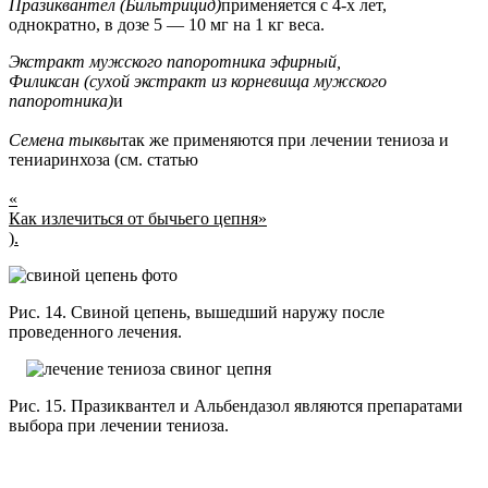
Празиквантел (Бильтрицид)
применяется с 4-х лет,
однократно, в дозе 5 — 10 мг на 1 кг веса.
Экстракт мужского папоротника эфирный,
Филиксан (сухой экстракт из корневища мужского
папоротника)
и
Семена тыквы
так же применяются при лечении тениоза и
тениаринхоза (см. статью
«
Как излечиться от бычьего цепня»
).
Рис. 14. Свиной цепень, вышедший наружу после
проведенного лечения.
Рис. 15. Празиквантел и Альбендазол являются препаратами
выбора при лечении тениоза.