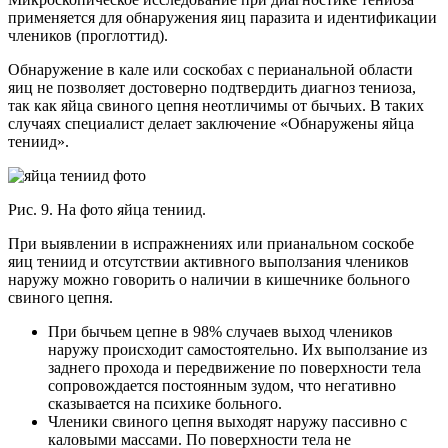
применяется для обнаружения яиц паразита и идентификации
члеников (проглоттид).
Обнаружение в кале или соскобах с перианальной области
яиц не позволяет достоверно подтвердить диагноз тениоза,
так как яйца свиного цепня неотличимы от бычьих. В таких
случаях специалист делает заключение «Обнаружены яйца
тениид».
Рис. 9. На фото яйца тениид.
При выявлении в испражнениях или прианальном соскобе
яиц тениид и отсутствии активного выползания члеников
наружу можно говорить о наличии в кишечнике больного
свиного цепня.
При бычьем цепне в 98% случаев выход члеников
наружу происходит самостоятельно. Их выползание из
заднего прохода и передвижение по поверхности тела
сопровождается постоянным зудом, что негативно
сказывается на психике больного.
Членики свиного цепня выходят наружу пассивно с
каловыми массами. По поверхности тела не