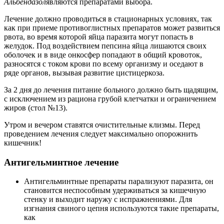
Альбендазол
являются препаратами выбора.
Лечение должно проводиться в стационарных условиях, так
как при приеме противоглистных препаратов может развиться
рвота, во время которой яйца паразита могут попасть в
желудок. Под воздействием пепсина яйца лишаются своих
оболочек и в виде онкосфер попадают в общий кровоток,
разносятся с током крови по всему организму и оседают в
ряде органов, вызывая развитие цистицеркоза.
За 2 дня до лечения питание больного должно быть щадящим,
с исключением из рациона грубой клетчатки и ограничением
жиров (стол №13).
Утром и вечером ставятся очистительные клизмы. Перед
проведением лечения следует максимально опорожнить
кишечник!
Антигельминтное лечение
Антигельминтные препараты парализуют паразита, он
становится неспособным удерживаться за кишечную
стенку и выходит наружу с испражнениями. Для
изгнания свиного цепня используются такие препараты,
как