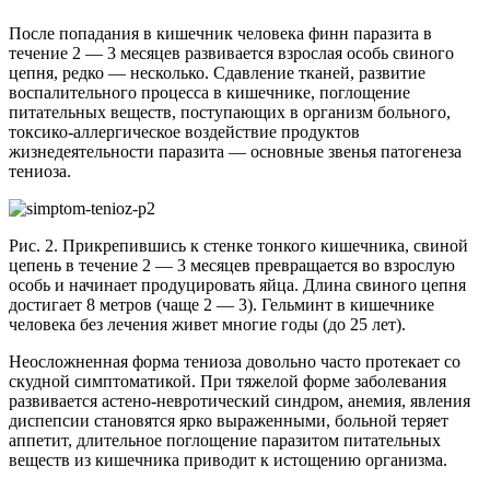
После попадания в кишечник человека финн паразита в
течение 2 — 3 месяцев развивается взрослая особь свиного
цепня, редко — несколько. Сдавление тканей, развитие
воспалительного процесса в кишечнике, поглощение
питательных веществ, поступающих в организм больного,
токсико-аллергическое воздействие продуктов
жизнедеятельности паразита — основные звенья патогенеза
тениоза.
Рис. 2. Прикрепившись к стенке тонкого кишечника, свиной
цепень в течение 2 — 3 месяцев превращается во взрослую
особь и начинает продуцировать яйца. Длина свиного цепня
достигает 8 метров (чаще 2 — 3). Гельминт в кишечнике
человека без лечения живет многие годы (до 25 лет).
Неосложненная форма тениоза довольно часто протекает со
скудной симптоматикой. При тяжелой форме заболевания
развивается астено-невротический синдром, анемия, явления
диспепсии становятся ярко выраженными, больной теряет
аппетит, длительное поглощение паразитом питательных
веществ из кишечника приводит к истощению организма.