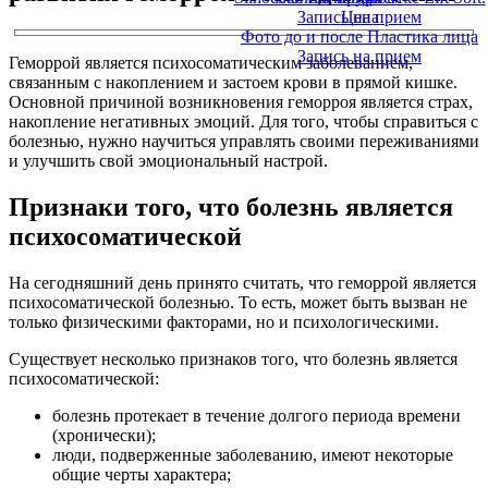
Запись на прием
Цена
Фото до и после Пластика лица
Запись на прием
Геморрой является психосоматическим заболеванием,
связанным с накоплением и застоем крови в прямой кишке.
Основной причиной возникновения геморроя является страх,
накопление негативных эмоций. Для того, чтобы справиться с
болезнью, нужно научиться управлять своими переживаниями
и улучшить свой эмоциональный настрой.
Признаки того, что болезнь является
психосоматической
На сегодняшний день принято считать, что геморрой является
психосоматической болезнью. То есть, может быть вызван не
только физическими факторами, но и психологическими.
Существует несколько признаков того, что болезнь является
психосоматической:
болезнь протекает в течение долгого периода времени
(хронически);
люди, подверженные заболеванию, имеют некоторые
общие черты характера;