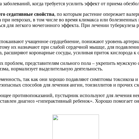
 заболеваний, когда требуется усилить эффект от приема обез
его седативные свойства
, по которым растение опережает валери
а при неврозах, в том числе во время климакса или болезненных
ся для легкого мочегонного эффекта. При лечении туберкулеза 
успокаивают учащенное сердцебиение, понижают уровень артери
тому их назначают при слабой сердечной мышце, для подавлени
, расширяют коронарные сосуды, усиливая приток кислорода к с
х проблем, представителям сильного пола – укрепить мужскую
изма, нормализует выделительную деятельность.
менность, так как они хорошо подавляют симптомы токсикоза и 
езопасных способов для лечения ангин, тонзиллитов и прочих с
еющее противопоказаний, пустырник используют для лечения не
авлен диагноз «гиперактивный ребенок». Хорошо помогает он и