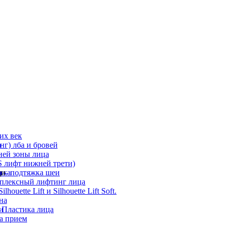
их век
а
г) лба и бровей
ней зоны лица
 лифт нижней трети)
а
ди
ика
 – подтяжка шеи
мплексный лифтинг лица
ouette Lift и Silhouette Lift Soft.
на
и
 Пластика лица
а прием