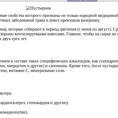
ные свойства которого признаны не только народной медициной,
ечных заболеваний трава и вовсе превзошла валериану.
ния, которые собирают в период цветения (с июня по август). 
д хорошо вентилируемыми навесами. Главное, чтобы на сырье н
 двух-трех лет.
чием в составе таких специфических алкалоидов, как стахидри
ин, кверцетин и другие) и сапонины. Кроме того, богат пустыр
тин, витамин С, минеральные соли.
актера;
кардиосклероз, стенокардия и другие);
иокадиопатии).