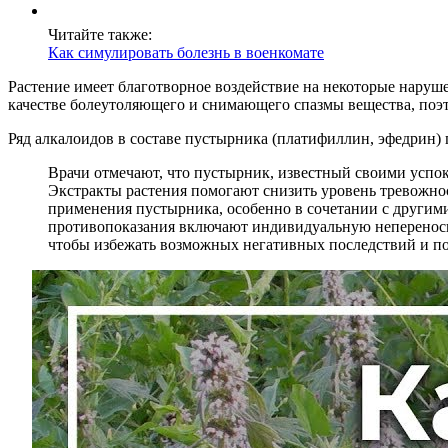
Читайте также:
Как симулировать болезнь в военкомате
Растение имеет благотворное воздействие на некоторые наруш
качестве болеутоляющего и снимающего спазмы вещества, поэ
Ряд алкалоидов в составе пустырника (платифиллин, эфедрин) 
Врачи отмечают, что пустырник, известный своими успо
Экстракты растения помогают снизить уровень тревожно
применения пустырника, особенно в сочетании с другими
противопоказания включают индивидуальную непереносимо
чтобы избежать возможных негативных последствий и по