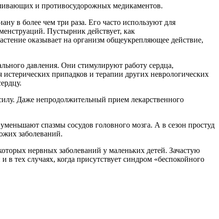
боливающих и противосудорожных медикаментов.
ану в более чем три раза. Его часто используют для
 менструаций. Пустырник действует, как
растение оказывает на организм общеукрепляющее действие,
ального давления. Они стимулируют работу сердца,
я истерических припадков и терапии других неврологических
ердцу.
 силу. Даже непродолжительный прием лекарственного
уменьшают спазмы сосудов головного мозга. А в сезон простуд
хожих заболеваний.
которых нервных заболеваний у маленьких детей. Зачастую
 в тех случаях, когда присутствует синдром «беспокойного