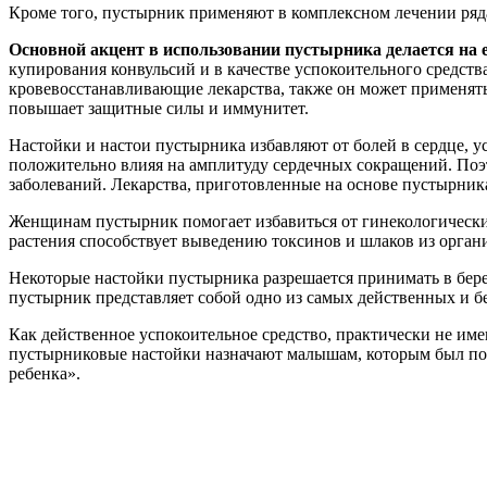
Кроме того, пустырник применяют в комплексном лечении ряда
Основной акцент в использовании пустырника делается на 
купирования конвульсий и в качестве успокоительного средств
кровевосстанавливающие лекарства, также он может применять
повышает защитные силы и иммунитет.
Настойки и настои пустырника избавляют от болей в сердце, 
положительно влияя на амплитуду сердечных сокращений. Поэ
заболеваний. Лекарства, приготовленные на основе пустырника
Женщинам пустырник помогает избавиться от гинекологически
растения способствует выведению токсинов и шлаков из орган
Некоторые настойки пустырника разрешается принимать в бере
пустырник представляет собой одно из самых действенных и б
Как действенное успокоительное средство, практически не им
пустырниковые настойки назначают малышам, которым был пост
ребенка».