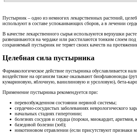
Пустырник – одно из немногих лекарственных растений, целеб
используют в составе успокаивающих сборов, а в лечении серд
В качестве лекарственного сырья используются верхушки расте
развешиваются на чердаке или расстилаются тонким слоем по
сохраняемый пустырник не теряет своих качеств на протяжении
Целебная сила пустырника
Фармакологическое действие пустырника обуславливается нали
воздействие на организм также оказывают биофлавоноиды (рут
кумариновую, яблочную, ванилиновую и урсоловую), бета-каро
Применение пустырника рекомендуется при:
перевозбужденном состоянии нервной системы;
сердечно-сосудистых заболеваниях неврологического хар
начальных стадиях гипертонии;
болезнях сосудов и сердца (пороки, миокардит, аритмия, 
базедовой болезни (зоб);
никотиновом отравлении (если присутствуют признаки м