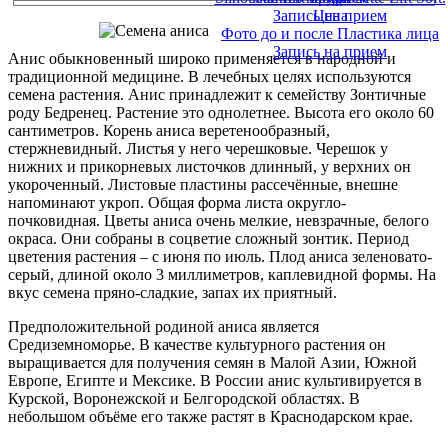
Запись на прием
Цена
Фото до и после Пластика лица
Запись на прием
Анис обыкновенный широко применяется в народной и
традиционной медицине. В лечебных целях используются
семена растения. Анис принадлежит к семейству Зонтичные
роду Бедренец. Растение это однолетнее. Высота его около 60
сантиметров. Корень аниса веретенообразный,
стержневидный. Листья у него черешковые. Черешок у
нижних и прикорневых листочков длинный, у верхних он
укороченный. Листовые пластины рассечённые, внешне
напоминают укроп. Общая форма листа округло-
почковидная. Цветы аниса очень мелкие, невзрачные, белого
окраса. Они собраны в соцветие сложный зонтик. Период
цветения растения – с июня по июль. Плод аниса зеленовато-
серый, длиной около 3 миллиметров, каплевидной формы. На
вкус семена пряно-сладкие, запах их приятный.
Предположительной родиной аниса является
Средиземноморье. В качестве культурного растения он
выращивается для получения семян в Малой Азии, Южной
Европе, Египте и Мексике. В России анис культивируется в
Курской, Воронежской и Белгородской областях. В
небольшом объёме его также растят в Краснодарском крае.