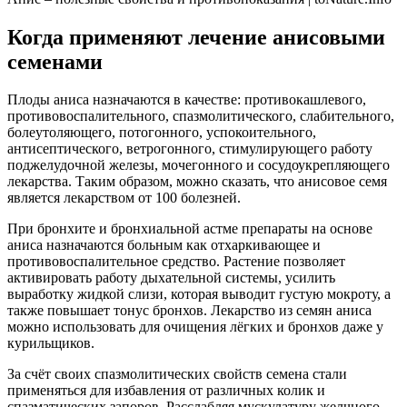
Когда применяют лечение анисовыми
семенами
Плоды аниса назначаются в качестве: противокашлевого,
противовоспалительного, спазмолитического, слабительного,
болеутоляющего, потогонного, успокоительного,
антисептического, ветрогонного, стимулирующего работу
поджелудочной железы, мочегонного и сосудоукрепляющего
лекарства. Таким образом, можно сказать, что анисовое семя
является лекарством от 100 болезней.
При бронхите и бронхиальной астме препараты на основе
аниса назначаются больным как отхаркивающее и
противовоспалительное средство. Растение позволяет
активировать работу дыхательной системы, усилить
выработку жидкой слизи, которая выводит густую мокроту, а
также повышает тонус бронхов. Лекарство из семян аниса
можно использовать для очищения лёгких и бронхов даже у
курильщиков.
За счёт своих спазмолитических свойств семена стали
применяться для избавления от различных колик и
спазматических запоров. Расслабляя мускулатуру желчного