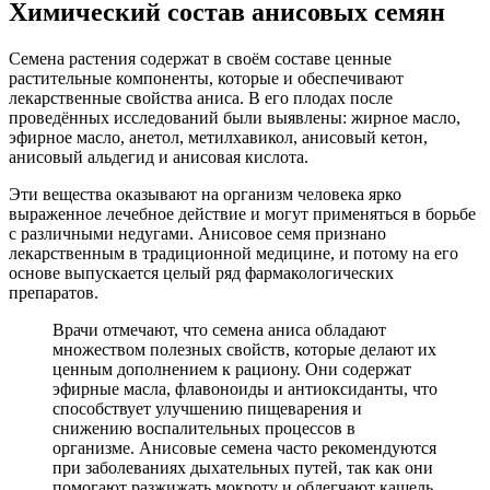
Химический состав анисовых семян
Семена растения содержат в своём составе ценные
растительные компоненты, которые и обеспечивают
лекарственные свойства аниса. В его плодах после
проведённых исследований были выявлены: жирное масло,
эфирное масло, анетол, метилхавикол, анисовый кетон,
анисовый альдегид и анисовая кислота.
Эти вещества оказывают на организм человека ярко
выраженное лечебное действие и могут применяться в борьбе
с различными недугами. Анисовое семя признано
лекарственным в традиционной медицине, и потому на его
основе выпускается целый ряд фармакологических
препаратов.
Врачи отмечают, что семена аниса обладают
множеством полезных свойств, которые делают их
ценным дополнением к рациону. Они содержат
эфирные масла, флавоноиды и антиоксиданты, что
способствует улучшению пищеварения и
снижению воспалительных процессов в
организме. Анисовые семена часто рекомендуются
при заболеваниях дыхательных путей, так как они
помогают разжижать мокроту и облегчают кашель.