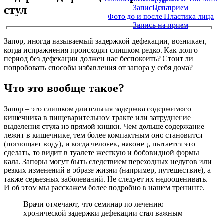
стул
Запись на прием
Цена
Фото до и после Пластика лица
Запись на прием
Запор, иногда называемый задержкой дефекации, возникает,
когда испражнения происходят слишком редко. Как долго
период без дефекации должен нас беспокоить? Стоит ли
попробовать способы избавления от запора у себя дома?
Что это вообще такое?
Запор – это слишком длительная задержка содержимого
кишечника в пищеварительном тракте или затруднение
выделения стула из прямой кишки. Чем дольше содержание
лежит в кишечнике, тем более компактным оно становится
(поглощает воду), и когда человек, наконец, пытается это
сделать, то видит в туалете жесткую и бобовидной формы
кала. Запоры могут быть следствием переходных недугов или
резких изменений в образе жизни (например, путешествие), а
также серьезных заболеваний. Не следует их недооценивать.
И об этом мы расскажем более подробно в нашем тренинге.
Врачи отмечают, что семинар по лечению
хронической задержки дефекации стал важным