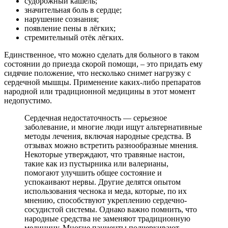
судорожный кашель;
значительная боль в сердце;
нарушение сознания;
появление пены в лёгких;
стремительный отёк лёгких.
Единственное, что можно сделать для больного в таком
состоянии до приезда скорой помощи, – это придать ему
сидячие положение, что несколько снимет нагрузку с
сердечной мышцы. Применение каких-либо препаратов
народной или традиционной медицины в этот момент
недопустимо.
Сердечная недостаточность — серьезное
заболевание, и многие люди ищут альтернативные
методы лечения, включая народные средства. В
отзывах можно встретить разнообразные мнения.
Некоторые утверждают, что травяные настои,
такие как из пустырника или валерианы,
помогают улучшить общее состояние и
успокаивают нервы. Другие делятся опытом
использования чеснока и меда, которые, по их
мнению, способствуют укреплению сердечно-
сосудистой системы. Однако важно помнить, что
народные средства не заменяют традиционную
медицину. Многие пациенты подчеркивают