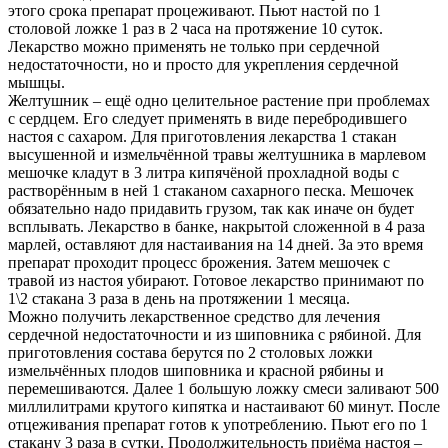
этого срока препарат процеживают. Пьют настой по 1
столовой ложке 1 раз в 2 часа на протяжение 10 суток.
Лекарство можно применять не только при сердечной
недостаточности, но и просто для укрепления сердечной
мышцы.
Желтушник – ещё одно целительное растение при проблемах
с сердцем. Его следует применять в виде перебродившего
настоя с сахаром. Для приготовления лекарства 1 стакан
высушенной и измельчённой травы желтушника в марлевом
мешочке кладут в 3 литра кипячёной прохладной воды с
растворённым в ней 1 стаканом сахарного песка. Мешочек
обязательно надо придавить грузом, так как иначе он будет
всплывать. Лекарство в банке, накрытой сложенной в 4 раза
марлей, оставляют для настаивания на 14 дней. За это время
препарат проходит процесс брожения. Затем мешочек с
травой из настоя убирают. Готовое лекарство принимают по
1\2 стакана 3 раза в день на протяжении 1 месяца.
Можно получить лекарственное средство для лечения
сердечной недостаточности и из шиповника с рябиной. Для
приготовления состава берутся по 2 столовых ложки
измельчённых плодов шиповника и красной рябины и
перемешиваются. Далее 1 большую ложку смеси заливают 500
миллилитрами крутого кипятка и настаивают 60 минут. После
отцеживания препарат готов к употреблению. Пьют его по 1
стакану 3 раза в сутки. Продолжительность приёма настоя –