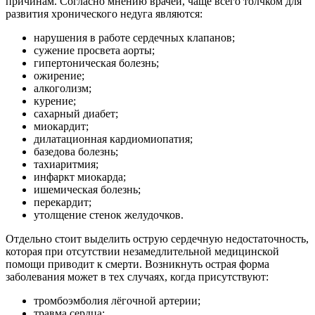
причинам. Согласно мнению врачей, чаще всего толчком для
развития хронического недуга являются:
нарушения в работе сердечных клапанов;
сужение просвета аорты;
гипертоническая болезнь;
ожирение;
алкоголизм;
курение;
сахарный диабет;
миокардит;
дилатационная кардиомиопатия;
базедова болезнь;
тахиаритмия;
инфаркт миокарда;
ишемическая болезнь;
перекардит;
утолщение стенок желудочков.
Отдельно стоит выделить острую сердечную недостаточность,
которая при отсутствии незамедлительной медицинской
помощи приводит к смерти. Возникнуть острая форма
заболевания может в тех случаях, когда присутствуют:
тромбоэмболия лёгочной артерии;
травма сердца;