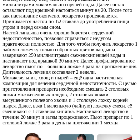
миллилитрами максимально горячей воды. Далее состав
оставляют под крышкой настояться минут на 20. После того
как настаивание окончено, лекарство процеживается.
Принимается настой по 1\2 стакана до употребления пищи
утром и перед самым сном.
Настой ландыша очень хорошо борется с сердечной
недостаточностью, позволяя справиться с недугом
практически полностью. Для того чтобы получить лекарство 1
чайную ложечку только собранных цветов ландыша
заваривают 250 миллилитрами свежевскипевшей воды и
настаивают под крышкой 30 минут. Далее профильтрованное
лекарство пьют по 1 большой ложке 3 раза на протяжение дня.
Длительность лечения составляет 2 недели.
Можжевельник, хвощ и пырей – ещё одна растительная
композиция для лечения сердечной недостаточности. С целью
приготовления препарата необходимо смешать 2 столовых
ложки можжевеловых плодов, 2 столовых ложки
высушенного полевого хвоща и 1 столовую ложку корней
пырея. Далее, взяв 1 маленькую (чайную) ложечку смеси, её
смешивают с 1 стаканом кипятка. Настаивают лекарство в
течение 20 минут и затем процеживают. Пьют препарат по 1
столовой ложке 3 раза в день на протяжении 1 месяца.