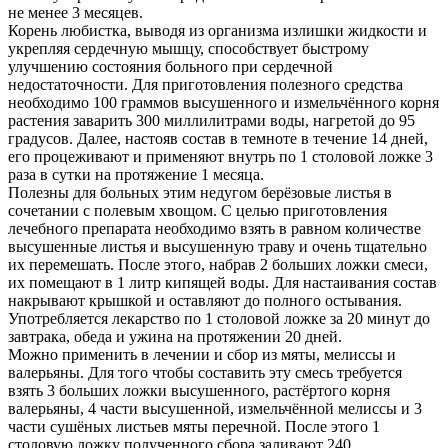
не менее 3 месяцев.
Корень любистка, выводя из организма излишки жидкости и
укрепляя сердечную мышцу, способствует быстрому
улучшению состояния больного при сердечной
недостаточности. Для приготовления полезного средства
необходимо 100 граммов высушенного и измельчённого корня
растения заварить 300 миллилитрами воды, нагретой до 95
градусов. Далее, настояв состав в темноте в течение 14 дней,
его процеживают и применяют внутрь по 1 столовой ложке 3
раза в сутки на протяжение 1 месяца.
Полезны для больных этим недугом берёзовые листья в
сочетании с полевым хвощом. С целью приготовления
лечебного препарата необходимо взять в равном количестве
высушенные листья и высушенную траву и очень тщательно
их перемешать. После этого, набрав 2 больших ложки смеси,
их помещают в 1 литр кипящей воды. Для настаивания состав
накрывают крышкой и оставляют до полного остывания.
Употребляется лекарство по 1 столовой ложке за 20 минут до
завтрака, обеда и ужина на протяжении 20 дней.
Можно применить в лечении и сбор из мяты, мелиссы и
валерьяны. Для того чтобы составить эту смесь требуется
взять 3 больших ложки высушенного, растёртого корня
валерьяны, 4 части высушенной, измельчённой мелиссы и 3
части сушёных листьев мяты перечной. После этого 1
столовую ложку полученного сбора заливают 240