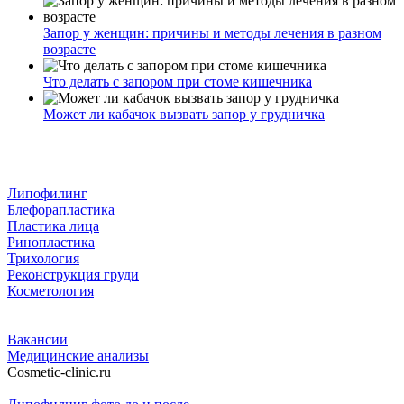
Запор у женщин: причины и методы лечения в разном
возрасте
Что делать с запором при стоме кишечника
Может ли кабачок вызвать запор у грудничка
Липофилинг
Блефорапластика
Пластика лица
Ринопластика
Трихология
Реконструкция груди
Косметология
Вакансии
Медицинские анализы
Cosmetic-clinic.ru