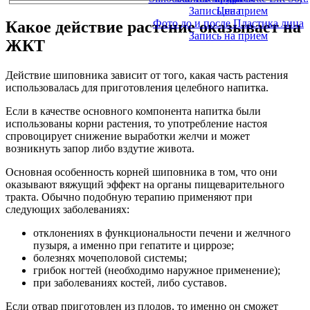
Запись на прием
Цена
Фото до и после Пластика лица
Какое действие растение оказывает на
Запись на прием
ЖКТ
Действие шиповника зависит от того, какая часть растения
использовалась для приготовления целебного напитка.
Если в качестве основного компонента напитка были
использованы корни растения, то употребление настоя
спровоцирует снижение выработки желчи и может
возникнуть запор либо вздутие живота.
Основная особенность корней шиповника в том, что они
оказывают вяжущий эффект на органы пищеварительного
тракта. Обычно подобную терапию применяют при
следующих заболеваниях:
отклонениях в функциональности печени и желчного
пузыря, а именно при гепатите и циррозе;
болезнях мочеполовой системы;
грибок ногтей (необходимо наружное применение);
при заболеваниях костей, либо суставов.
Если отвар приготовлен из плодов, то именно он сможет